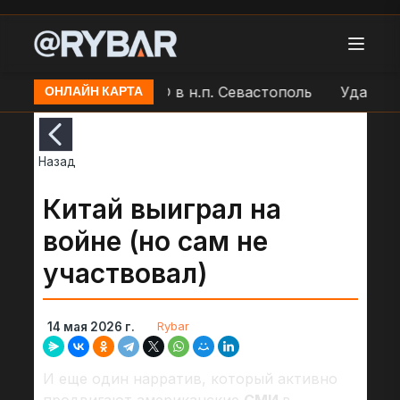
Работа ПВО ВС РФ в н.п. Севастополь
Удар БЛА "
ОНЛАЙН КАРТА
Назад
Китай выиграл на
войне (но сам не
участвовал)
Rybar
14 мая 2026 г.
И еще один нарратив, который активно