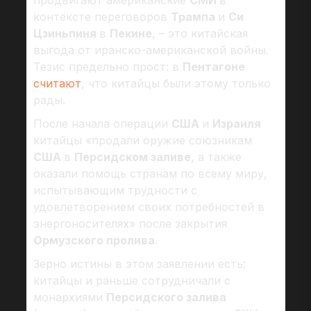
продвигают американские
СМИ
в
контексте переговоров
Трампа
и
Си
Цзиньпиня
в
Пекине
, – это китайская
выгода от иранско-американской войны.
Тезис предельно прост: в
Пентагоне
считают
, что китайцы были этому только
рады.
После начала операции
США
и
Израиля
китайцы «продали оружие союзникам
США
в
Персидском заливе
, а также
оказали помощь странам по всему миру,
испытывающим трудности с
удовлетворением своих потребностей в
энергоносителях» после закрытия
Ормузского пролива
.
Зерно истины в этом заявлении есть:
китайцы и раньше сотрудничали с
монархиями
Персидского залива