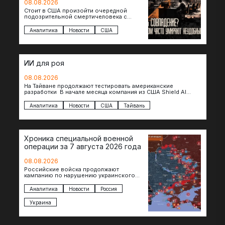
08.08.2026
Стоит в США произойти очередной
подозрительной смертичеловека с
доступом к чувствительной информации,
как официальные версии снова
Аналитика
Новости
США
оказываются удивительно похожими:
стресс,…
ИИ для роя
08.08.2026
На Тайване продолжают тестировать американские
разработки В начале месяца компания из США Shield AI
провела первую демонстрацию, в ходе которой…
Аналитика
Новости
США
Тайвань
Хроника специальной военной
операции за 7 августа 2026 года
08.08.2026
Российские войска продолжают
кампанию по нарушению украинского
судоходства в водах Черного моря. За
сегодня атакованы еще по меньшей мере
Аналитика
Новости
Россия
два…
Украина