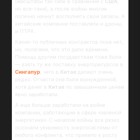
(масштабы так себе в сравнении с
США
,
но все-таки), а после войны многие
логично начнут восполнять свои запасы. А
китайские компании поставляли и дроны,
и ПТРК.
Каких-то публичных контрактов пока нет,
но, полагаем, что это дело времени.
Помощь другим государствам тоже была
— взять ту же поставку энергоресурсов в
Сингапур
, чего в
Китае
делают очень
редко. Отчасти она была вынужденной,
хотя денег в
Китае
по завышенным ценам
явно заработали.
А еще больше заработали на войне
компании, работающие в сфере «зеленой
энергетике». С началом войны все резко
осознали уязвимость энергосистемы от
любого конфликта, что привело к росту