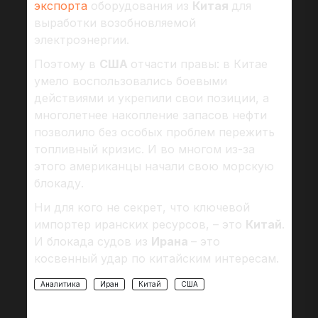
экспорта
оборудования из
Китая
для
выработки возобновляемой
электроэнергии.
Поэтому в
США
отчасти правы: в Китае
умело воспользовались боевыми
действиями и укрепили свои позиции, а
многолетнее накопление запасов нефти
позволило без особых проблем пережить
топливный кризис. И во многом из-за
этого американцы начали свою морскую
блокаду.
Ни для кого не секрет, что ключевой
импортер иранских ресурсов, – это
Китай
.
И блокада судов из
Ирана
– это
косвенный удар по китайским интересам.
Аналитика
Иран
Китай
США