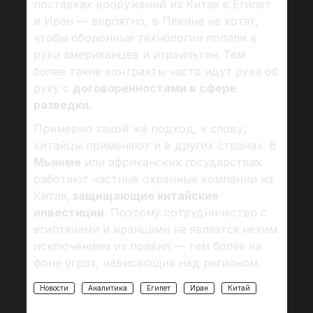
поставках вооружений из Китая в Египет
и Иран — вероятно, в Пекине не хотят,
чтобы оборонные технологии попали в
руки американцев и израильтян. Тем
более такие контракты часто идут рука об
руку с
договоренностями в сфере
разведки.
Примерно такой же подход, к слову,
китайцы применяют и в других странах. В
Мьянме
или африканских государствах
работают частные охранные компании из
Китая,
защищающие китайские
инвестиции.
Поэтому сотрудничество с
египтянами и иранцами не является неким
исключением из правил — тем более на
фоне угроз, нависающих над регионом.
Новости
Аналитика
Египет
Иран
Китай