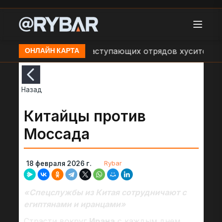
ния об обстрелах наступающих отрядов хуситов со ст
ОНЛАЙН КАРТА
Назад
Китайцы против
Моссада
Rybar
18 февраля 2026 г.
«Спецслужбы из Китая сотрудничают с
египтянами и иранцами»
Страсти вокруг
Ирана
с каждым днем