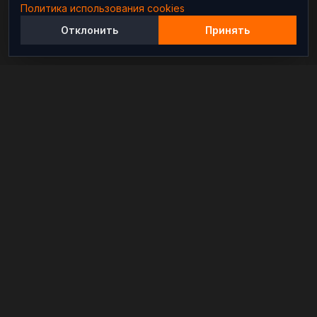
Политика использования cookies
Отклонить
Принять
Независимый информационно-аналитический
проект, освещающий конфликты и геополитические
события в мире.
РАЗДЕЛЫ
Новости
Аналитика
Расследования