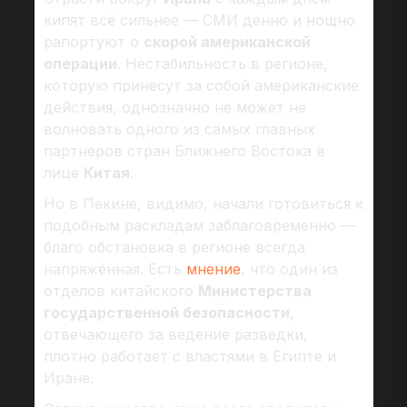
кипят всё сильнее — СМИ денно и нощно
рапортуют о
скорой американской
операции
. Нестабильность в регионе,
которую принесут за собой американские
действия, однозначно не может не
волновать одного из самых главных
партнеров стран Ближнего Востока в
лице
Китая
.
Но в Пекине, видимо, начали готовиться к
подобным раскладам заблаговременно —
благо обстановка в регионе всегда
напряжённая. Есть
мнение
, что один из
отделов китайского
Министерства
государственной безопасности
,
отвечающего за ведение разведки,
плотно работает с властями в Египте и
Иране.