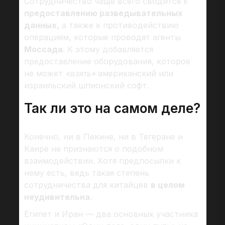
Сотрудничество чаще всего сводится к
предоставлению разведывательных
данных,
а также к противодействию
операциям, которые проводят агенты
Моссада
. К этому добавляется
предоставление оборудования, которое
не может
«взять»
американский или
израильский шпионский софт.
Так ли это на самом деле?
Конечно, ни в Пекине, ни в Тегеране и
Каире не признаются о подобном
взаимодействии. Хотя предпосылки к
нему есть, ведь такая степень
сотрудничества для китайцев
в целом
неудивительна.
Египет и Иран — два основных участника