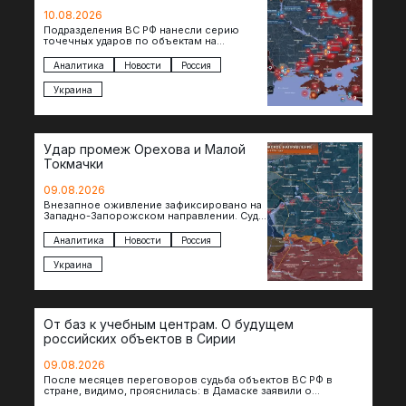
10.08.2026
Подразделения ВС РФ нанесли серию
точечных ударов по объектам на
территории противника. Поражен завод в
Житомире, объект в Киеве, особо…
Аналитика
Новости
Россия
Украина
Удар промеж Орехова и Малой
Токмачки
09.08.2026
Внезапное оживление зафиксировано на
Западно-Запорожском направлении. Судя
по появляющимся кадрам, российские
подразделения предприняли рывок в
Аналитика
Новости
Россия
сторону западных окраин Малой
Токмачки…
Украина
От баз к учебным центрам. О будущем
российских объектов в Сирии
09.08.2026
После месяцев переговоров судьба объектов ВС РФ в
стране, видимо, прояснилась: в Дамаске заявили о
подписании меморандума по трансформации базы…