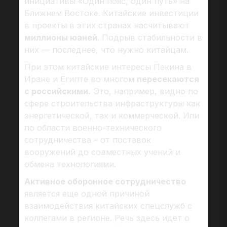
инициативы «Один пояс, один путь» на
Ближнем Востоке. Китайские инвестиции
в проекты в этих странах насчитывают
миллионы юаней
. Подрыв стабильности в
них — последнее, что нужно китайцам.
При этом китайские интересы Пекина в
Иране и Египте во многом
пересекаются
с российскими.
Это, например, видно по
сфере строительства инфраструктуры как
энергетической, так и коммерческой. Или
по области военно-технического
сотрудничества – от поставок
вооружений до совместных учений и
обмена технологиями.
Активное оборонное сотрудничество
является еще одной причиной
взаимодействия китайских спецслужб с
коллегами в регионе. Речь здесь идет о