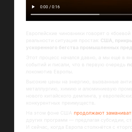
Европейские чиновники говорят о «боевой
реальности ситуация простая:
США, прикры
ускоренного бегства промышленных пред
Этот процесс начался давно, а мы ещё в я
событий и писали, что в первую очередь
п
локомотив Европы.
Высокие цены на энергию, вызванные анти
металлургию, химию и алюминиевую промы
нового китайского демпинга, у европейски
конкурентных преимуществ.
На этом фоне США
продолжают заманиват
других программ — предлагая субсидии, с
И сейчас, когда Европа столкнётся с «тор