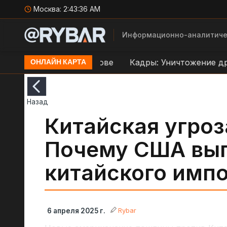
Москва:
2:43:37 AM
Информационно-аналитиче
раве ВСУ в Орехове
Кадры: Уничтожение дроном 
ОНЛАЙН КАРТА
Назад
Китайская угроз
Почему США выг
китайского импо
Rybar
6 апреля 2025 г.