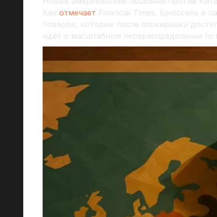
Новые американские пошлины против Китая
Как
отмечает
Financial Times, Брюссель в 
товаров, которые после блокировки досту
идёт о масштабном перераспределении пот