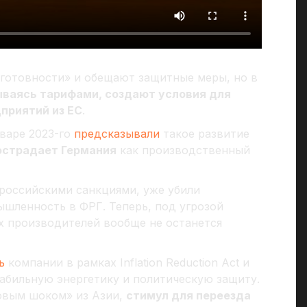
 готовности» и обещают защитные меры, но в
ваясь тарифами, создают условия для
приятий из ЕС
.
нваре 2023-го
предсказывали
такое развитие
острадает Германия
как производственный
российскими санкциями, уже убили
шленность в ФРГ. Теперь, под угрозой
х производителей вообще не останется
ь
компании в рамках Inflation Reduction Act и
табильную энергетику и политическую защиту.
говым шоком» из Азии,
стимул для переезда