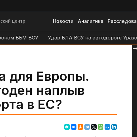
Новости
Аналитика
Расследова
ский центр
ББМ ВСУ
Удар БЛА ВСУ на автодороге Уразово - Да
--
а для Европы.
оден наплыв
рта в ЕС?