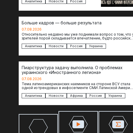
сомнительной репутацией….
Аналитика
Новости
Россия
Больше кадров — больше результата
07.08.2026
Относительно недавно мы уже поднимали вопрос о том, что 
зрителей порой складывается впечатление, будто российски
операторы БЛА практически не…
Аналитика
Новости
Россия
Украина
Пиарструктура задачу выполнила. О проблемах
украинского «Иностранного легиона»
07.08.2026
Тема латиноамериканских наемников на стороне ВСУ стала
одной из трендовых в инфосегменте СМИ Латинской Америки
И последние полгода оттуда идет…
Аналитика
Новости
Африка
Россия
Украина