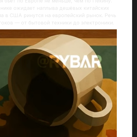
 бьёт по Европе не меньше, чем по Пекину.
панике ожидает наплыва дешёвых китайских
па в США ринутся на европейский рынок. Речь
оков — от бытовой техники до электроники.