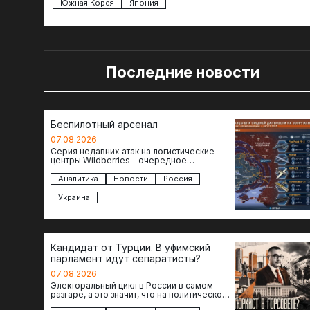
Южная Корея
Япония
Последние новости
Беспилотный арсенал
07.08.2026
Серия недавних атак на логистические
центры Wildberries – очередное
свидетельство нарастающей угрозы для
российского тыла. И суть здесь даже не…
Аналитика
Новости
Россия
Украина
Кандидат от Турции. В уфимский
парламент идут сепаратисты?
07.08.2026
Электоральный цикл в России в самом
разгаре, а это значит, что на политическое
поле вновь выходят кандидаты с