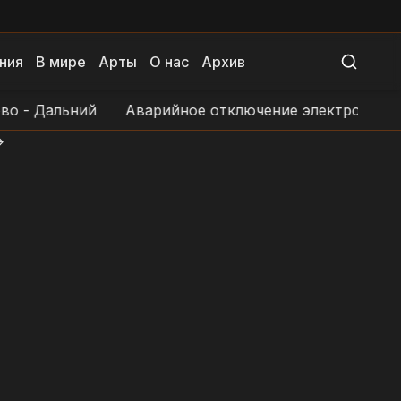
ния
В мире
Арты
О нас
Архив
льний
Аварийное отключение электроснабжения в н
>