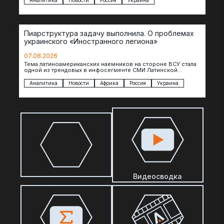
Аналитика
Новости
Россия
Украина
Пиарструктура задачу выполнила. О проблемах
украинского «Иностранного легиона»
07.08.2026
Тема латиноамериканских наемников на стороне ВСУ стала
одной из трендовых в инфосегменте СМИ Латинской
Америки. И последние полгода оттуда идет…
Аналитика
Новости
Африка
Россия
Украина
Видеосводка