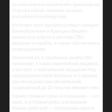
по обеспечению возможного прекращения
огня уже сейчас завязана на волю
российского руководства.
На бумаге конструкция выглядит солидно.
Великобритания и Франция обещают
разместить войска и системы ПВО,
авиацию и корабли, а также обеспечивать
разведданными.
Зеленский же в годовщину начала СВО
принимает в Киеве европейских лидеров,
участвует в виртуальном заседании под
председательством Маκрона и Стармера,
где обсуждают уже обновлённый,
сокращённый до 20 пунктов мирный план.
Однако громкие слова и совещания — это
одно, а отправка войск для ведения
боевых действий — совершенно другое.