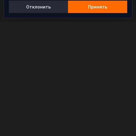
Отклонить
Принять
Независимый информационно-аналитический
проект, освещающий конфликты и геополитические
события в мире.
РАЗДЕЛЫ
Новости
Аналитика
Расследования
В мире