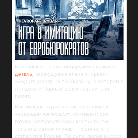
Британская пресса обнаружила важную
деталь
, касающуюся плана отправки
«
миротворцев
» на т.н.Украину, о которой в
Лондоне и Париже вслух говорить не
любят.
Всё больше стран из так называемой
«
коалиции желающих
» признают: они
готовы отправить свои контингенты
только в одном случае — если на это
согласится Россия. По сути, любая миссия