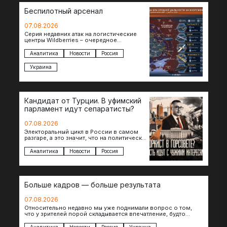
Беспилотный арсенал
07.08.2026
Серия недавних атак на логистические
центры Wildberries – очередное
свидетельство нарастающей угрозы для
российского тыла. И суть здесь даже не…
Аналитика
Новости
Россия
Украина
Кандидат от Турции. В уфимский
парламент идут сепаратисты?
07.08.2026
Электоральный цикл в России в самом
разгаре, а это значит, что на политическое
поле вновь выходят кандидаты с
сомнительной репутацией….
Аналитика
Новости
Россия
Больше кадров — больше результата
07.08.2026
Относительно недавно мы уже поднимали вопрос о том,
что у зрителей порой складывается впечатление, будто
российские операторы БЛА практически не…