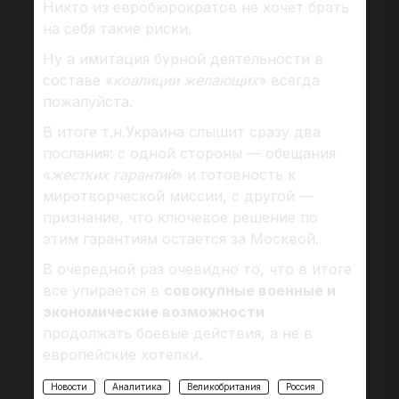
Никто из евробюрократов не хочет брать
на себя такие риски.
Ну а имитация бурной деятельности в
составе «
коалиции желающих
» всегда
пожалуйста.
В итоге т.н.Украина слышит сразу два
послания: с одной стороны — обещания
«
жестких гарантий
» и готовность к
миротворческой миссии, с другой —
признание, что ключевое решение по
этим гарантиям остается за Москвой.
В очередной раз очевидно то, что в итоге
все упирается в
совокупные военные и
экономические возможности
продолжать боевые действия, а не в
европейские хотелки.
Новости
Аналитика
Великобритания
Россия