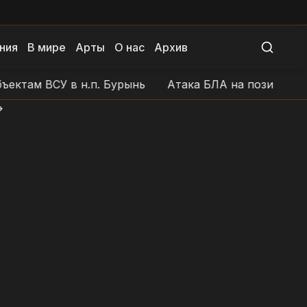
ния
В мире
Арты
О нас
Архив
 ВСУ в н.п. Бурынь
Атака БЛА на позиции ВСУ в ра
>