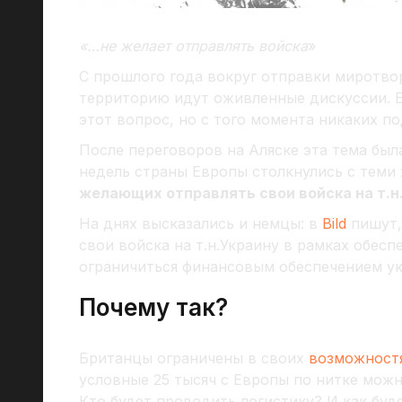
«…не желает отправлять войска
»
С прошлого года вокруг отправки миротво
территорию идут оживленные дискуссии. 
этот вопрос, но с того момента никаких п
После переговоров на Аляске эта тема был
недель страны Европы столкнулись с теми 
желающих отправлять свои войска на т.н.
На днях высказались и немцы: в
Bild
пишут,
свои войска на т.н.Украину в рамках обесп
ограничиться финансовым обеспечением у
Почему так?
Британцы ограничены в своих
возможност
условные 25 тысяч с Европы по нитке можн
Кто будет проводить логистику? И как буд