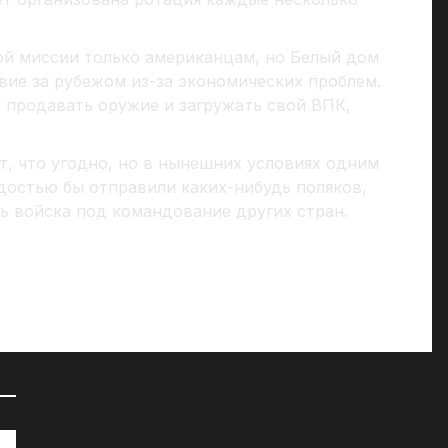
ой миссии только американцам, но Белый дом
вие за рубежом из-за экономических проблем.
 продавать оружие и загружать свой ВПК,
т, что угодно, но в нынешних условиях одним
достью бы отправили каких-нибудь поляков,
ь войска под командование других стран.