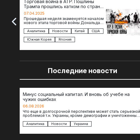
Торговая война в АТР: Пошлины
Трампа прошлись катком по странам
региона
07.04.2025
Прошедшая неделя знаменуется началом
нового этапа торговой войны Дональда
Трампа — пошлины введены в отношении
импорта из более 100 стран…
Аналитика
Новости
Китай
США
Южная Корея
Япония
Последние новости
Минус социальный капитал. И вновь об учебе на
чужих ошибках
06.08.2026
Что еще в долгосрочной перспективе может стать серьезно
проблемой т.н. Украины, кроме демографии и уничтоженных
объектов инфраструктуры, восстановление которых будет…
Аналитика
Новости
Украина