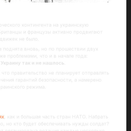
рческого контингента на украинскую
Британцы и французы активно продвигают
одвижек не было.
а поднята вновь, но по прошествии двух
же проблемами, что и в начале года:
Украину так и не нашлось
.
 что правительство не планирует отправлять
ечения гарантий безопасности, а намерено
краинского режима.
ях
, как и большая часть стран НАТО. Набрать
о, но кто будет обеспечивать нужды солдат?
ет организована ротация каждые несколько