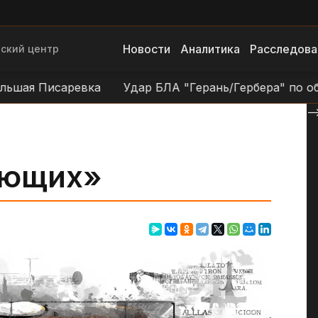
Новости
Аналитика
Расследова
ский центр
 Писаревка
Удар БЛА "Герань/Гербера" по объектам
--
ающих»