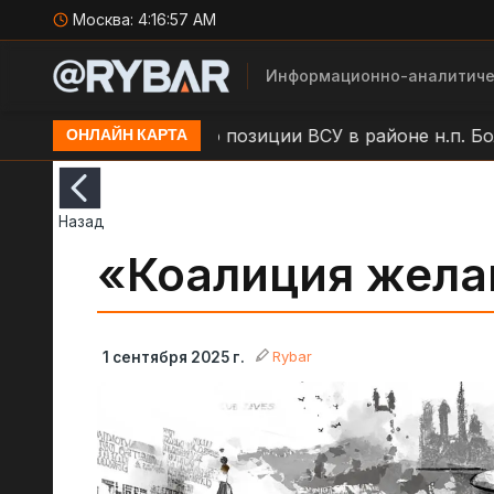
Москва:
4:16:58 AM
Информационно-аналитиче
и
Удар БЛА по позиции ВСУ в районе н.п. Большая
ОНЛАЙН КАРТА
Назад
«Коалиция жел
Rybar
1 сентября 2025 г.