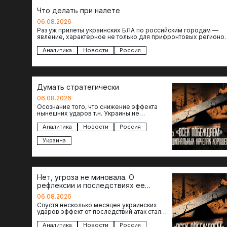
Что делать при налете
06.08.2026
Раз уж прилеты украинских БЛА по российским городам —
явление, характерное не только для прифронтовых регионов
то становится логичным вопрос…
Аналитика
Новости
Россия
Думать стратегически
06.08.2026
Осознание того, что снижение эффекта
нынешних ударов т.н. Украины не
равноценно исчерпанию ее возможностей
— повод задаться вопросом: что делать…
Аналитика
Новости
Россия
Украина
Нет, угроза не миновала. О
рефлексии и последствиях ее
отсутствия
06.08.2026
Спустя несколько месяцев украинских
ударов эффект от последствий атак стал
менее острым: с бензином стало легче,
коллапса розничной торговли не…
Аналитика
Новости
Россия