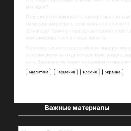
месяцев?
Под силу организовать развертывание так
намерен сокращать свое военное присутст
Дональду Трампу гораздо выгоднее просто
чем вмешиваться в такое болото.
Поэтому заявить европейские лидеры могу
энтузиазмом не отделаться. Британцы с ра
но в Варшаве не горят желанием отправлят
Аналитика
Германия
Россия
Украина
Важные материалы