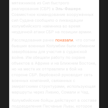
мятежников из Сил быстрого
реагирования (СБР) в
Эль-Фашере
.
Совместное командование вооружённых
сил Судана сообщило о ликвидации
колумбийского наёмника во время
неудачной атаки СБР на позиции армии.
Расследования ранее
показали
, что сотни
бывших военных Колумбии были обманом
завербованы для участия в суданской
войне. Им обещали работу по охране
объектов в Африке и на Ближнем Востоке,
но на месте их отправляли в бой на
стороне СБР. Вербовкой руководит сеть
военных компаний, связанных с
эмиратскими структурами, использующая
маршруты через Ливию, Сомали и Чад.
Колумбийские бойцы действуют в составе
подразделения Песчаные Львы, которое