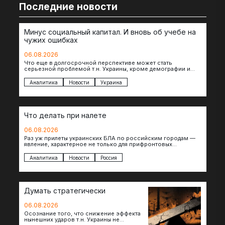
Последние новости
Минус социальный капитал. И вновь об учебе на
чужих ошибках
06.08.2026
Что еще в долгосрочной перспективе может стать
серьезной проблемой т.н. Украины, кроме демографии и
уничтоженных объектов инфраструктуры, восстановление
которых будет…
Аналитика
Новости
Украина
Что делать при налете
06.08.2026
Раз уж прилеты украинских БЛА по российским городам —
явление, характерное не только для прифронтовых
регионов, то становится логичным вопрос…
Аналитика
Новости
Россия
Думать стратегически
06.08.2026
Осознание того, что снижение эффекта
нынешних ударов т.н. Украины не