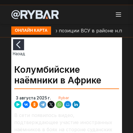
мыши
Удар БЛА по позиции ВСУ в районе н.п. Боль
ОНЛАЙН КАРТА
Назад
Колумбийские
наёмники в Африке
Rybar
3 августа 2025 г.
В сети появилось видео,
подтверждающее участие иностранных
наёмников в боях на стороне суданских