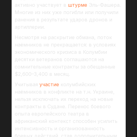
активно участвует в
штурме
Эль-Фашера.
Многие из них уже погибли или получили
ранения в результате ударов дронов и
артиллерии.
Несмотря на раскрытие обмана, поток
наёмников не прекращается: в условиях
экономического кризиса в Колумбии
десятки ветеранов соглашаются на
сомнительные контракты за обещанные
$2,600–3,400 в месяц.
Учитывая
участие
колумбийских
наёмников в конфликте на т.н. Украине,
нельзя исключать их переход на новые
контракты в Судане. Перенос боевого
опыта европейского театра в
африканский контекст способен усилить
интенсивность и организованность
боевых действий, став дополнительным