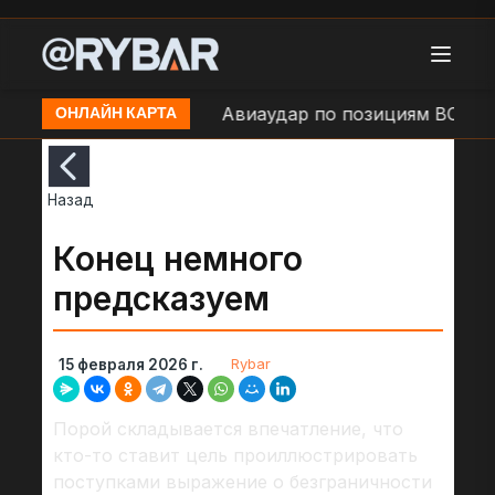
 районе н.п. Сумы
Авиаудар по позициям ВСУ в н.
ОНЛАЙН КАРТА
Назад
Конец немного
предсказуем
Rybar
15 февраля 2026 г.
Порой складывается впечатление, что
кто-то ставит цель проиллюстрировать
поступками выражение о безграничности