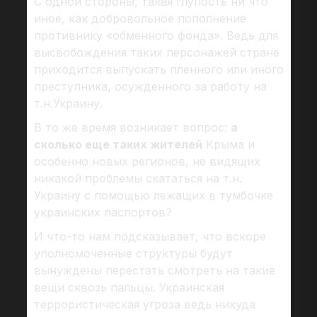
С одной стороны, такая глупость ни что
иное, как добровольное пополнение
противнику «обменного фонда». Ведь для
высвобождения таких персонажей стране
приходится выпускать пленного или иного
преступника, осужденного за работу на
т.н.Украину.
В то же время возникает вопрос:
а
сколько еще таких жителей
Крыма и
особенно новых регионов, не видящих
никакой проблемы скататься на т.н.
Украину с помощью лежащих в тумбочке
украинских паспортов?
И что-то нам подсказывает, что вскоре
уполномоченные структуры будут
вынуждены перестать смотреть на такие
вещи сквозь пальцы. Украинская
террористическая угроза ведь никуда