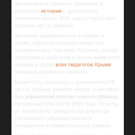
человеческой глупости. Особенно в
контексте
истории
с директором
ялтинской школы №14, над которой идет
процесс на т.н. Украине.
Женщину задержали еще в январе в…
Киеве, куда она приехала навестить
проживающую там мать. Похоже, четыре
года боевых действий и угрозы киевского
режима в адрес
всех педагогов Крыма
женщина
решила не замечать.
Более того, поскольку с документом РФ
на т.н. Украину въехать нельзя, у нее явно
был
украинский паспорт нового образца,
полученный уже после 2014 года. То есть,
от вражеского гражданства директор
российского образовательного
учреждения отказываться и не думала.