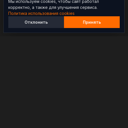
Мы используем cookies, чтобы сайт работал
корректно, а также для улучшения сервиса.
Политика использования cookies
Отклонить
Принять
Независимый информационно-аналитический
проект, освещающий конфликты и геополитические
события в мире.
РАЗДЕЛЫ
Новости
Аналитика