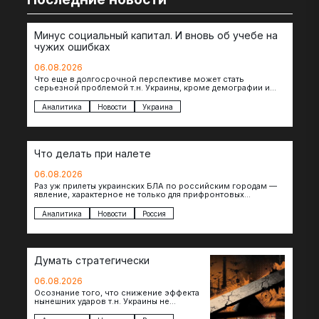
Минус социальный капитал. И вновь об учебе на
чужих ошибках
06.08.2026
Что еще в долгосрочной перспективе может стать
серьезной проблемой т.н. Украины, кроме демографии и
уничтоженных объектов инфраструктуры, восстановление
которых будет…
Аналитика
Новости
Украина
Что делать при налете
06.08.2026
Раз уж прилеты украинских БЛА по российским городам —
явление, характерное не только для прифронтовых
регионов, то становится логичным вопрос…
Аналитика
Новости
Россия
Думать стратегически
06.08.2026
Осознание того, что снижение эффекта
нынешних ударов т.н. Украины не
равноценно исчерпанию ее
возможностей — повод задаться