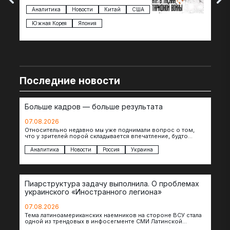
Трампа — пошлины введены в отношении
нов
импорта из более 100 стран…
с з
Аналитика
Новости
Китай
США
Ан
под
Южная Корея
Япония
Ве
Последние новости
Больше кадров — больше результата
07.08.2026
Относительно недавно мы уже поднимали вопрос о том,
что у зрителей порой складывается впечатление, будто
российские операторы БЛА практически не…
Аналитика
Новости
Россия
Украина
Пиарструктура задачу выполнила. О проблемах
украинского «Иностранного легиона»
07.08.2026
Тема латиноамериканских наемников на стороне ВСУ стала
одной из трендовых в инфосегменте СМИ Латинской
Америки. И последние полгода оттуда идет…