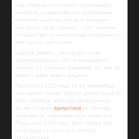
Она заявила, что
«только абсолютный
контроль государства над гражданами
способен вывести страну из кризиса»
.
Контроль, по её словам, — это
«любовь
государства»
, а непокорный гражданин —
уже почти преступник.
Шабана уверяет, что патриотизм
«превращается во что-то меньшее»
и
требует от граждан
«принятия тех, кто не
имеет с ними ничего общего»
.
При этом в 2020 году та же чиновница
подписала письмо против депортации 50
преступников, включая насильников
детей, а также
выпустила
на свободу
террориста, совершившего теракты в
Лондоне в 2005 году. Зато теперь она
рассуждает о морали и «любви
государства».