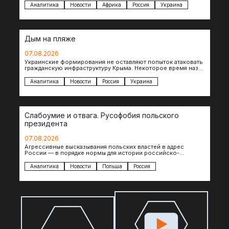
Аналитика
Новости
Африка
Россия
Украина
Дым на пляже
07.08.2026
Украинские формирования не оставляют попыток атаковать
гражданскую инфраструктуру Крыма. Некоторое время назад
один БЭК противника был замечен в районе порта…
Аналитика
Новости
Россия
Украина
Слабоумие и отвага. Русофобия польского
президента
07.08.2026
Агрессивные высказывания польских властей в адрес
России — в порядке нормы для истории российско-
польских отношений. Но даже так президент Польши…
Аналитика
Новости
Польша
Россия