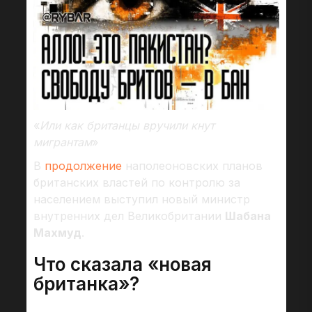
«
Или как британцы вручили кнут
мигрантам
»
В
продолжение
наполеоновских планов
британских властей по контролю за
населением выступил новый министр
внутренних дел Великобритании
Шабана
Махмуд
.
Что сказала «новая
британка»?