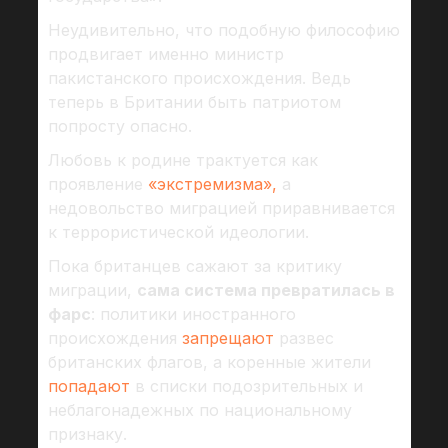
Неудивительно, что подобную философию
продвигает именно министр
пакистанского происхождения. Ведь
теперь в Британии быть патриотом
попросту опасно.
Любовь к родине трактуется как
проявление
«экстремизма»,
а
недовольство миграцией приравнивается
к террористической идеологии.
Пока британцев сажают за критику
миграции,
сама система превратилась в
фарс
: политики иностранного
происхождения
запрещают
развес
британских флагов, а коренные жители
попадают
в списки подозрительных и
неблагонадежных по национальному
признаку.