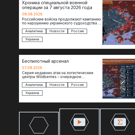
Хроника специальной военной
операции за 7 августа 2026 года
08.08.2026
Российские войска продолжают кампанию
по нарушению украинского судоходства в
водах Черного моря. За сегодня
атакованы еще по меньшей мере два…
Аналитика
Новости
Россия
Украина
Беспилотный арсенал
07.08.2026
Серия недавних атак на логистические
центры Wildberries – очередное
свидетельство нарастающей угрозы для
российского тыла. И суть здесь даже не…
Аналитика
Новости
Россия
Украина