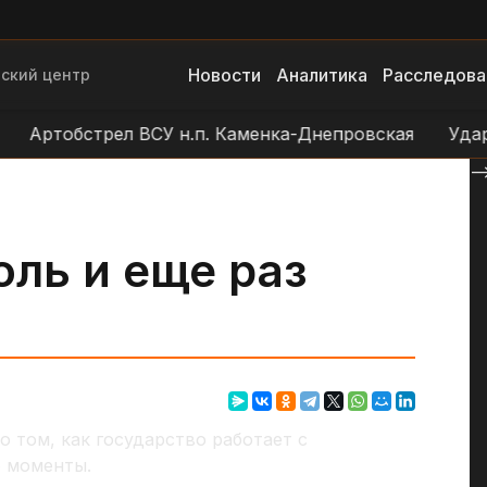
Новости
Аналитика
Расследова
ский центр
Артобстрел ВСУ н.п. Каменка-Днепровская
Удар БЛ
--
оль и еще раз
о том, как государство работает с
 моменты.