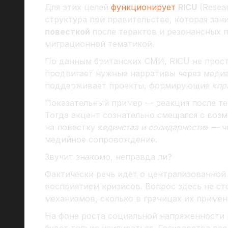
Для этих целей
функционирует
RICU
(Resear
структура при правительстве, которая зан
повесткой
после терактов и резонансных п
миграционной тематикой.
По данным британских СМИ, RICU не прос
продвигает нужные нарративы через медиа
поддерживает проекты, формирующие «
пр
Показательный пример — реакция после те
Тогда акцент сознательно смещался с воз
на повестку «
единства и солидарности
» — ч
медийное сопровождение.
Звучит знакомо, неправда ли?
Фактически речь идет о централизованной
восприятием кризисов. Вопрос здесь не ст
механизмов, сколько в границах их примен
На фоне роста социальной напряженности 