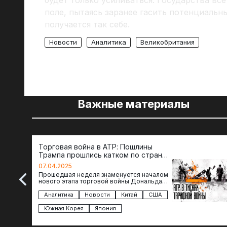
будет только усиливаться. Государства в
поле, пытаясь заранее гасить потенциальн
получается так себе.
Новости
Аналитика
Великобритания
Важные материалы
Торговая война в АТР: Пошлины
Трампа прошлись катком по странам
региона
07.04.2025
Прошедшая неделя знаменуется началом
нового этапа торговой войны Дональда
Трампа — пошлины введены в отношении
импорта из более 100 стран…
Аналитика
Новости
Китай
США
Южная Корея
Япония