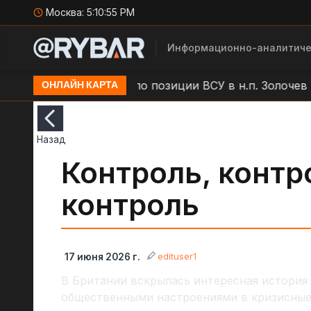
Москва:
5:10:56 PM
Информационно-аналитиче
Удар БЛА "Молния" по позиции ВСУ в н.п. Золочев
ОНЛАЙН КАРТА
Назад
Контроль, контр
контроль
edituser1
17 июня 2026 г.
В Британии вскрылась интересная история 
общественными настроениями в кризисные