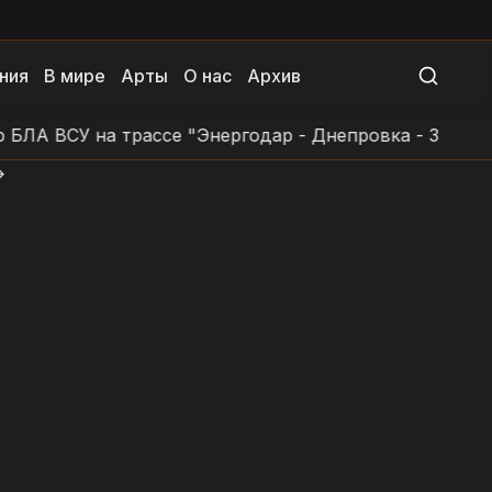
ния
В мире
Арты
О нас
Архив
А ВСУ на трассе "Энергодар - Днепровка - Заповетн
>