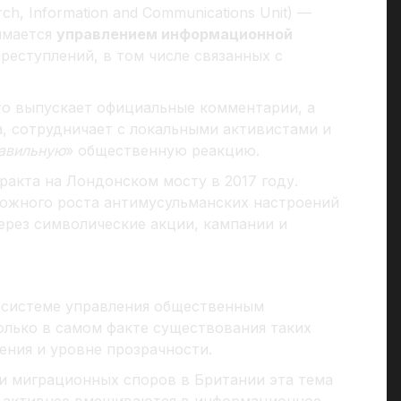
ch, Information and Communications Unit) —
имается
управлением информационной
реступлений, в том числе связанных с
то выпускает официальные комментарии, а
, сотрудничает с локальными активистами и
авильную
» общественную реакцию.
ракта на Лондонском мосту в 2017 году.
можного роста антимусульманских настроений
ерез символические акции, кампании и
 системе управления общественным
олько в самом факте существования таких
ения и уровне прозрачности.
и миграционных споров в Британии эта тема