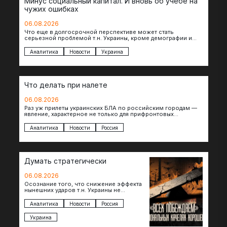
Минус социальный капитал. И вновь об учебе на
чужих ошибках
06.08.2026
Что еще в долгосрочной перспективе может стать
серьезной проблемой т.н. Украины, кроме демографии и
уничтоженных объектов инфраструктуры, восстановление
которых будет…
Аналитика
Новости
Украина
Что делать при налете
06.08.2026
Раз уж прилеты украинских БЛА по российским городам —
явление, характерное не только для прифронтовых
регионов, то становится логичным вопрос…
Аналитика
Новости
Россия
Думать стратегически
06.08.2026
Осознание того, что снижение эффекта
нынешних ударов т.н. Украины не
равноценно исчерпанию ее
возможностей — повод задаться
Аналитика
Новости
Россия
вопросом: что делать…
Украина