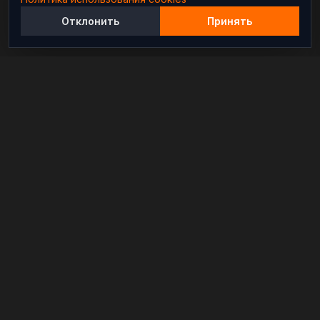
Отклонить
Принять
Независимый информационно-аналитический
проект, освещающий конфликты и геополитические
события в мире.
РАЗДЕЛЫ
Новости
Аналитика
Расследования
В мире