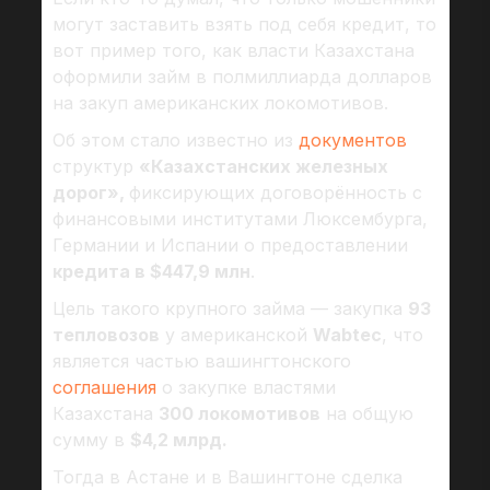
могут заставить взять под себя кредит, то
вот пример того, как власти Казахстана
оформили займ в полмиллиарда долларов
на закуп американских локомотивов.
Об этом стало известно из
документов
структур
«Казахстанских железных
дорог»,
фиксирующих договорённость с
финансовыми институтами Люксембурга,
Германии и Испании о предоставлении
кредита в $447,9 млн
.
Цель такого крупного займа — закупка
93
тепловозов
у американской
Wabtec
, что
является частью вашингтонского
соглашения
о закупке властями
Казахстана
300 локомотивов
на общую
сумму в
$4,2 млрд.
Тогда в Астане и в Вашингтоне сделка