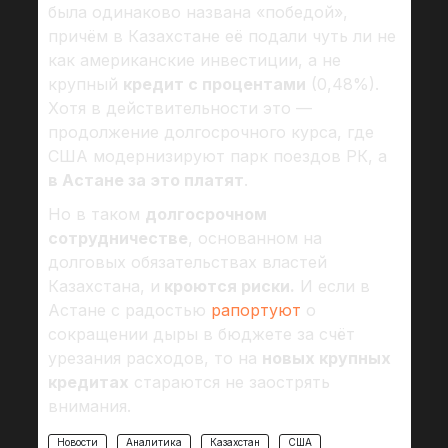
была одинаково названа «победой»,
причём в Казахстане её подали чуть ли не
как американские инвестиции, а не
крупный
кредит с процентами
(0,48%).
Хотя в действительности это —
продолжение долгосрочного курса, где
США модернизируют парк поездов РК, а
в Астане за это платят
.
Но в таком
долгосрочном
сотрудничестве
, основанном на
долговых обязательствах властей
Казахстана, и
кроются риски.
И если в
Астане с радостью
рапортуют
о
сокращении дыры в бюджете за счёт
урезания расходов, то на
новых крупных
кредитах
стараются не заострять
внимания.
Новости
Аналитика
Казахстан
США