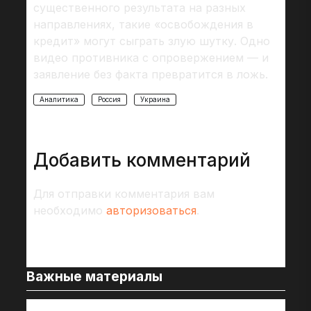
существенного результата на разных
направлениях, такие «освобождения в
кредит» могут сыграть злую шутку. Одно
видео противника с опровержением — и
заявление без факта превратится в ложь.
Аналитика
Россия
Украина
Добавить комментарий
Для отправки комментария вам
необходимо
авторизоваться
.
Важные материалы