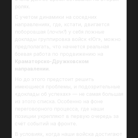
ролях.
С учетом динамики на соседних
направлениях, где, кстати, двигается
поборовшая (
почти?
) у себя ложные
доклады группировка войск «Юг», можно
предполагать, что начнется реальная
боевая работа по продвижению на
Краматорско-Дружковском
направлении
.
Но до этого предстоит решить
имеющиеся проблемы, и подозрительные
«доклады об успехах» — не самая большая
из этого списка. Особенно на фоне
переговорного процесса, где наши
позиции укрепляют в первую очередь за
счёт событий на фронте.
В условиях, когда наши войска достигают