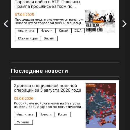
Торговая война в АТР: Пошлины
72 
Трампа прошлись катком по
гот
странам региона
07.04.2025
07.
Прошедшая неделя знаменуется началом
Вос
нового этапа торговой войны Дональда
The 
Трампа — пошлины введены в отношении
нов
импорта из более 100 стран…
с з
Аналитика
Новости
Китай
США
Ан
под
Южная Корея
Япония
Ве
Последние новости
Хроника специальной военной
операции за 5 августа 2026 года
05.08.2026
Российские войска в ночь на 5 августа
нанесли серию ударов по логистическим
объектам противника в Киевской и
Днепропетровской областях. Под…
Аналитика
Новости
Россия
Украина