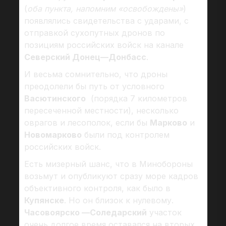
(
оба пункта, напомним «освобождены»
)
появлялись свидетельства с ударами, с
отправкой сухопутных дронов по
позициям российских войск на канале
Северский Донец—Донбасс
.
И весьма сомнительно, что дроны
преодолели бы путь от условного
Васютинского
(порядка 7 километров
пересеченной местности), несколько
оврагов и лесополок, если бы
Марково
и
Новомарково
были под контролем
российских войск.
Есть мизерный шанс, что в Минобороны
возьмут и опубликуют сразу море кадров
объективного контроля, как было в
Купянске
. Но он близок к нулевому.
Часовоярско —Соледарский
участок
очень долгое время оставался на вторых