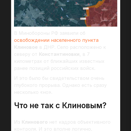
В Минобороны РФ заявили об
освобождении населенного пункта
Клиновое
в ДНР. Село расположено к
северу от
Константиновки
, в 7
километрах от ближайших известных
ранее позиций российских войск.
И это было бы свидетельством очень
глубокого прорыва. Однако есть сразу
несколько «но».
Что не так с Клиновым?
Из
Клинового
нет кадров объективного
контроля. И это вполне логично,