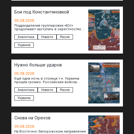
Бои под Константиновкой
05.08.2026
Подразделения группировки «Юг»
продолжают наступать в окрестностях
Константиновки после освобождения
города. Пока на восточном фланге идут
Аналитика
Новости
Россия
ожесточенные бои за окраины…
Украина
Нужно больше ударов
05.08.2026
Ещё одна ночь в столице т.н. Украины
прошла громко. Российские войска
поразили транспортно-логистические
объекты и предприятия в Киеве и
Аналитика
Новости
Россия
окрестностях….
Украина
Снова на Орехов
05.08.2026
На Восточно-Запорожском направлении