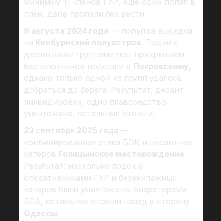
минимум 11 членов ГУР, еще один попал в
плен, двое пропали без вести.
9 августа 2024 года
— попытка высадки
на
Кинбурнский полуостров
. Лодки с
десантными группами под прикрытием
беспилотников подошли к
Покровскому,
однако только одной из групп удалось
добраться до берега. Результат: десант
ликвидирован, одно плавсредство
уничтожено, остальные отошли.
23 сентября 2025 года
—
комбинированная атака БЭК и десантных
катеров
Голицынское месторождение
.
Результат: несколько лодок с
оперативниками ГУР и безэкипажных
катеров были уничтожены операторами
БЛА, остальные отошли назад в сторону
Одессы.