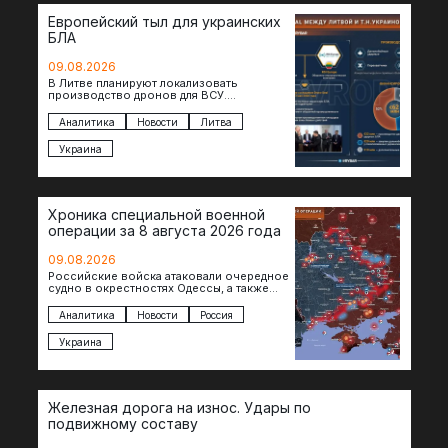
Европейский тыл для украинских
БЛА
09.08.2026
В Литве планируют локализовать
производство дронов для ВСУ.
Соглашение в формате Drone Deal
президенты Гитанас Науседа и Владимир
Аналитика
Новости
Литва
Зеленский подписали…
Украина
Хроника специальной военной
операции за 8 августа 2026 года
09.08.2026
Российские войска атаковали очередное
судно в окрестностях Одессы, а также
поразили склады в Харьковской, Киевской
и Черниговской областях. В Сумской…
Аналитика
Новости
Россия
Украина
Железная дорога на износ. Удары по
подвижному составу