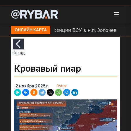
 БЛА "Молния" по позиции ВСУ в н.п. Золочев
Арто
ОНЛАЙН КАРТА
Назад
Кровавый пиар
Rybar
2 ноября 2025 г.