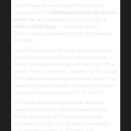
Особняком можно выделить попытку
прорыва ВСУ к
Грайворону Белгородской
области
под президентские выборы в
марте 2024 года
— одно из самых
бестолковых украинских наступлений за
все СВО.
Оно стоило врагу потери за неделю боев
сотни единиц техники и массы живой
силы при безвозвратных потерях ВС РФ в
менее чем 20 человек, причем тогда также
был зафиксирован вертолетный десант на
передний край. Однако «первую скрипку»
в акции играли именно ВСУ, а не ГУР.
В отечественном медиаполе нередко
можно встретить употребление фразы
«пиар-вылазка» в отношении любой
активности ВСУ, что зачастую выглядит
совсем некорректно. Однако для