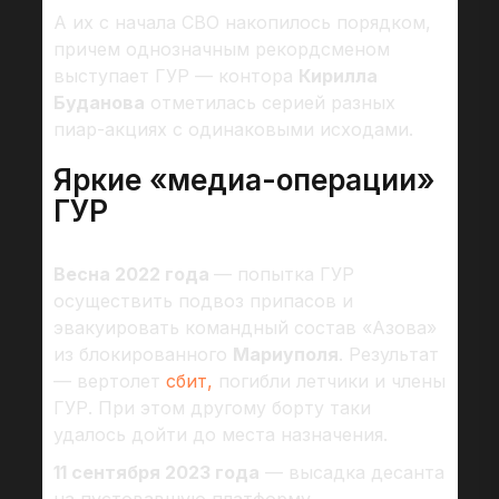
А их с начала СВО накопилось порядком,
причем однозначным рекордсменом
выступает ГУР — контора
Кирилла
Буданова
отметилась серией разных
пиар-акциях с одинаковыми исходами.
Яркие «медиа-операции»
ГУР
Весна 2022 года
— попытка ГУР
осуществить подвоз припасов и
эвакуировать командный состав «Азова»
из блокированного
Мариуполя
. Результат
— вертолет
сбит,
погибли летчики и члены
ГУР. При этом другому борту таки
удалось дойти до места назначения.
11 сентября 2023 года
— высадка десанта