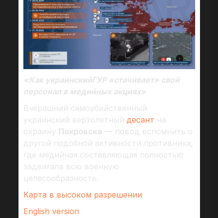
«Как украинскийГУР «стачивает» свой
персонал в медийных акциях»
Вчерашний самоубийственный
украинский вертолетный
десант
на
окраину
Покровска
— повод вспомнить о
другой подобной активности противника,
где медийная составляющая полностью
задвигала всю военную
целесообразность.
Карта в высоком разрешении
English version