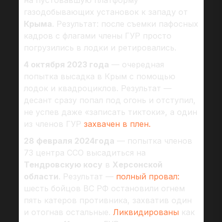
на пустовавшую платформу
газодобывающих установок к западу от
Крыма
. Результат: после съемки пафосных
кадров с флагами члены ГУР просто
погрузились в лодки и ретировались.
4 октября 2023 года
— очередная
попытка высадка в Крым с помощью
лодок и квадроциклов. Результат —
десант сразу попал под огонь и отступил,
не успев даже «записать тиктоки», а один
из членов ГУР
захвачен в плен.
28 февраля 2024года
— попытка членов
73 центра ССО высадиться на
Тендровскую косу
в
Херсонской
области
. Результат —
полный провал:
шесть бойцов ВС РФ остановили огнем
пять катеров противника, захватив один
и отогнав остальные.
Ликвидированы
как