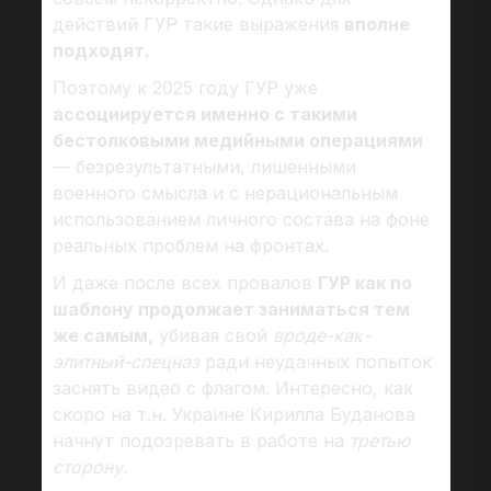
действий ГУР такие выражения
вполне
подходят.
Поэтому к 2025 году ГУР уже
ассоциируется именно с такими
бестолковыми медийными операциями
— безрезультатными, лишенными
военного смысла и с нерациональным
использованием личного состава на фоне
реальных проблем на фронтах.
И даже после всех провалов
ГУР как по
шаблону продолжает заниматься тем
же самым,
убивая свой
вроде-как-
элитный-спецназ
ради неудачных попыток
заснять видео с флагом. Интересно, как
скоро на т.н. Украине Кирилла Буданова
начнут подозревать в работе на
третью
сторону.