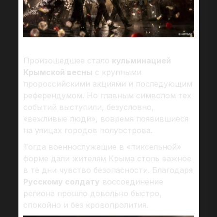
Произошедшее стало
кульминацией
Крымской весны
с крупными
пророссийскими акциями и последующим
референдумом. Но главным символом тех
событий выступили, безусловно,
«вежливые люди», вовремя появившиеся
на улицах городов полуострова.
Тогда военнослужащие в «пиксельной»
форме дали жителям Крыма столь важное
в те дни чувство безопасности. Благодаря
Русскому солдату
воссоединение
региона прошло довольно быстро,
спокойно и без кровопролития.