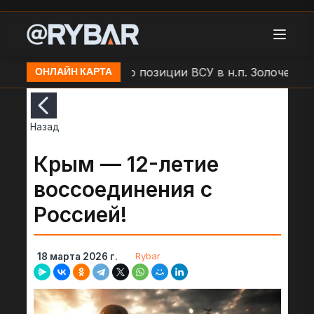
ар БЛА "Молния" по позиции ВСУ в н.п. Золочев
Ар
ОНЛАЙН КАРТА
Назад
Крым — 12-летие
воссоединения с
Россией!
Rybar
18 марта 2026 г.