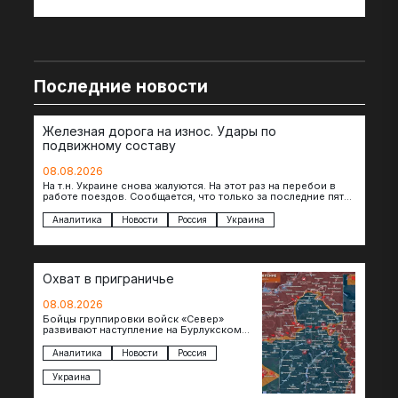
Последние новости
Железная дорога на износ. Удары по
подвижному составу
08.08.2026
На т.н. Украине снова жалуются. На этот раз на перебои в
работе поездов. Сообщается, что только за последние пять
дней…
Аналитика
Новости
Россия
Украина
Охват в приграничье
08.08.2026
Бойцы группировки войск «Север»
развивают наступление на Бурлукском
направлении. Российские подразделения
теснят противника сразу на нескольких
Аналитика
Новости
Россия
участках, создавая угрозу охвата…
Украина