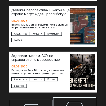
Далёкая перспектива. В какой ещё
стране могут ждать российскую
военную помощь?
08.08.2026
Власти Мозамбика, годами полагавшиеся
на региональные контингенты и
европейские военные миссии, всё чаще
обращаются к российской стороне за
Аналитика
Новости
Мозамбик
консультациями в…
Россия
Задавили числом. ВСУ не
справляются с массовостью
ударов?
08.08.2026
Вслед за WaPo и Bloomberg к кампании
плача по украинским противоракетам
присоединилась газета New York Times.
Там, ссылаясь на сотрудников…
Аналитика
Новости
Россия
Украина