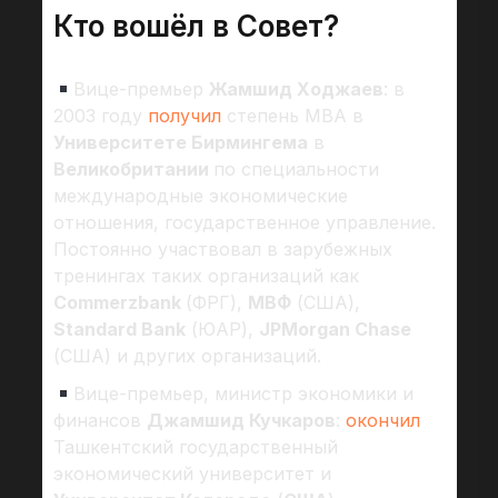
Кто вошёл в Совет?
Вице-премьер
Жамшид Ходжаев
: в
2003 году
получил
степень МВА в
Университете Бирмингема
в
Великобритании
по специальности
международные экономические
отношения, государственное управление.
Постоянно участвовал в зарубежных
тренингах таких организаций как
Commerzbank
(ФРГ),
МВФ
(США),
Standard Bank
(ЮАР),
JPMorgan Chase
(США) и других организаций.
Вице-премьер, министр экономики и
финансов
Джамшид Кучкаров
:
окончил
Ташкентский государственный
экономический университет и