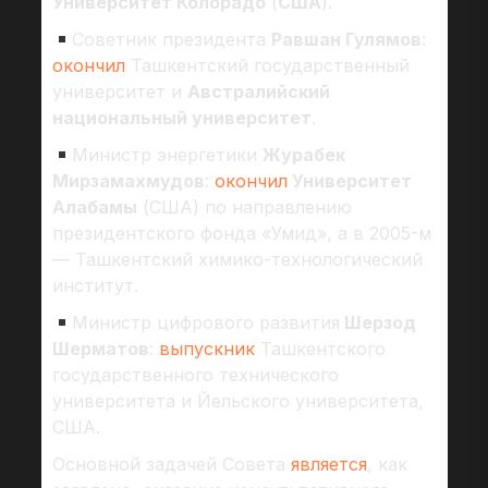
Университет Колорадо
(
США
).
Советник президента
Равшан Гулямов
:
окончил
Ташкентский государственный
университет и
Австралийский
национальный университет
.
Министр энергетики
Журабек
Мирзамахмудов
:
окончил
Университет
Алабамы
(США) по направлению
президентского фонда «Умид», а в 2005-м
— Ташкентский химико-технологический
институт.
Министр цифрового развития
Шерзод
Шерматов
:
выпускник
Ташкентского
государственного технического
университета и Йельского университета,
США.
Основной задачей Совета
является
, как