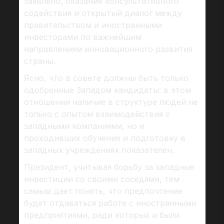
заявлено, оказание консультативного
содействия и открытый диалог между
правительством и иностранными
инвесторами по важнейшим
направлениям инновационного развития
страны.
Ясно, что в совете должны быть только
одобренные Западом кандидаты: в этом
отношении наличие в структуре людей не
только с опытом взаимодействия с
западными компаниями, но и
проходивших обучение и подготовку в
западных учреждениях показателен.
Президент, учитывая борьбу за западные
инвестиции со своими соседями, тем
самым дает понять, что предпочтение
будет отдаваться работе с иностранными
предприятиями, ради которых и были