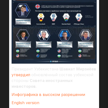
Президент Узбекистана
Шавкат Мирзиёев
утвердил
обновлённый состав узбекской
стороны
Совета иностранных
инвесторов
.
Инфографика в высоком разрешении
English version