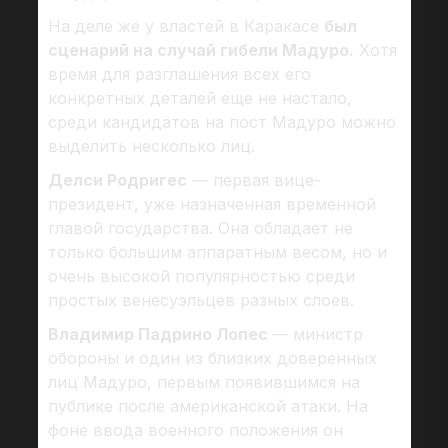
На деле же у властей в Каракасе
был
сценарий на случай гибели Мадуро.
Хотя
время для разглашения всех его
конкретных деталей еще не настало,
среди кандидатов на пост Мадуро можно
выделить несколько лиц.
Делси Родригес
— первая вице-
президент, уже назначенная временной
главой государства. Она обладает не
только большим аппаратным весом, но и
очень высокой популярностью среди
простых венесуэльцев разных слоев.
Владимир Падрино Лопес
— министр
обороны и один из близких доверенных
лиц Мадуро, первым появившимся на
публике после американской атаки. На
фоне ввода военного положения он