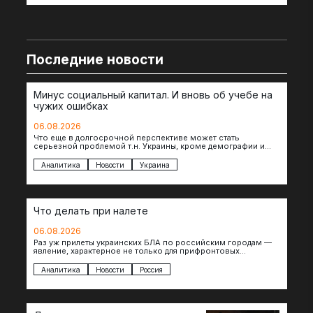
Последние новости
Минус социальный капитал. И вновь об учебе на
чужих ошибках
06.08.2026
Что еще в долгосрочной перспективе может стать
серьезной проблемой т.н. Украины, кроме демографии и
уничтоженных объектов инфраструктуры, восстановление
которых будет…
Аналитика
Новости
Украина
Что делать при налете
06.08.2026
Раз уж прилеты украинских БЛА по российским городам —
явление, характерное не только для прифронтовых
регионов, то становится логичным вопрос…
Аналитика
Новости
Россия