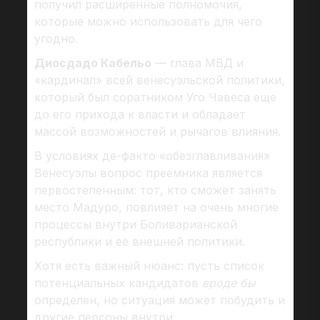
получил расширенные полномочия,
которые можно использовать для чего
угодно.
Диосдадо Кабельо
— глава МВД и
«кардинал» всей венесуэльской политики,
который был соратником Уго Чавеса еще
до его прихода к власти и обладает
массой возможностей и рычагов влияния.
В условиях де-факто «обезглавливания»
Венесуэлы вопрос преемника является
первостепенным: тот, кто сможет занять
место Мадуро, повлияет на очень многие
процессы внутри Боливарианской
республики и ее внешней политики.
Хотя есть важный нюанс: пусть список
потенциальных кандидатов
вроде бы
определен, но ситуация может побудить и
другие персоны внутри