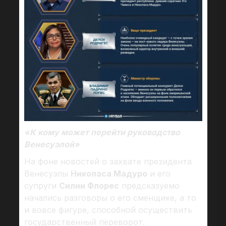
«К кому может перейти руководство
Венесуэлой»
На фоне новостей о захвате президента
Венесуэлы
Николаса Мадуро
и его
супруги
Силии Флорес
предсказуемо
начались разговоры о его сменщике, а то
и вовсе фигуре, способной осуществить
государственный переворот.