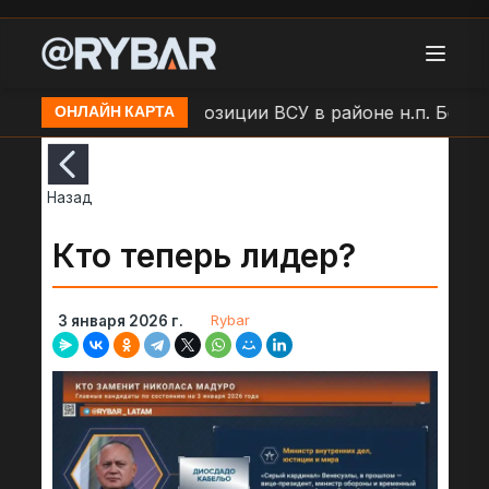
и
Удар БЛА по позиции ВСУ в районе н.п. Большая
ОНЛАЙН КАРТА
Назад
Кто теперь лидер?
Rybar
3 января 2026 г.