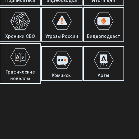
Подписаться
Видеосводка
Итоги дня
Хроники СВО
Угрозы России
Видеоподкаст
Графические
Комиксы
Арты
новеллы