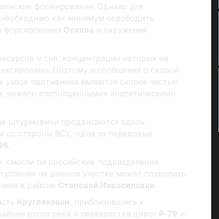
краинские формирования. Однако для
Ф необходимо как минимум освободить
я форсирования
Оскола
и окружения
ресурсов и сил, концентрации которых на
иксировано. Поэтому и сообщения о скорой
х узлов противника являются скорее частью
, нежели «полноценными» аналитическими
е штурмовики продвигаются вдоль
м со стороны ВСУ, одна из передовых
26
.
, смогли ли российские подразделения
ступления на данном участке может позволить
ниям в районе
Степовой Новоселовки
.
асть
Кругляковки
, приблизившись к
 районе русла реки и перекрестка дорог
Р-79
и