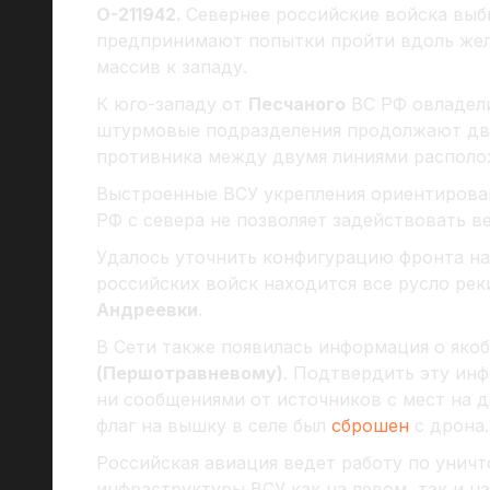
О-211942.
Севернее российские войска выб
предпринимают попытки пройти вдоль жел
массив к западу.
К юго-западу от
Песчаного
ВС РФ овладели
штурмовые подразделения продолжают дви
противника между двумя линиями располо
Выстроенные ВСУ укрепления ориентирован
РФ с севера не позволяет задействовать в
Удалось уточнить конфигурацию фронта н
российских войск находится все русло ре
Андреевки
.
В Сети также появилась информация о яко
(Першотравневому)
. Подтвердить эту ин
ни сообщениями от источников с мест на
флаг на вышку в селе был
сброшен
с дрона.
Российская авиация ведет работу по унич
инфраструктуры ВСУ как на левом, так и н