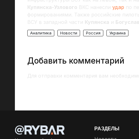
Купянска-Узлового
ВКС нанесли
удар
по пе
формированиями. Также российские пилот
ВСУ в западной части
Купянска
и
Богусла
Аналитика
Новости
Россия
Украина
Добавить комментарий
Для отправки комментария вам необходи
РАЗДЕЛЫ
Новости