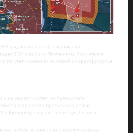
РФ выдавливают противника из
зиции ВСУ в районе
Песчаного
. Российская
оту по уничтожению тыловой инфраструктуры
 и ее окрестностях не претерпела
медиапространстве противника стали
РФ к
Купянску
на расстояние до 2.5 км и
йских войск частично расположены даже