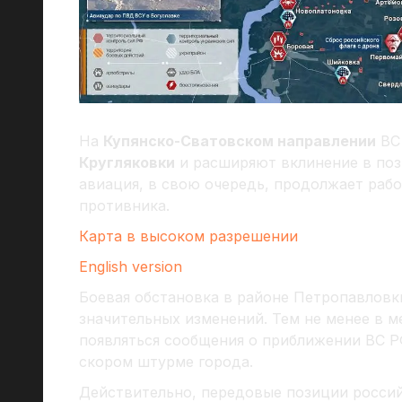
На
Купянско-Сватовском направлении
ВС 
Кругляковки
и расширяют вклинение в по
авиация, в свою очередь, продолжает раб
противника.
Карта в высоком разрешении
English version
Боевая обстановка в районе Петропавловки
значительных изменений. Тем не менее в 
появляться сообщения о приближении ВС 
скором штурме города.
Действительно, передовые позиции росси