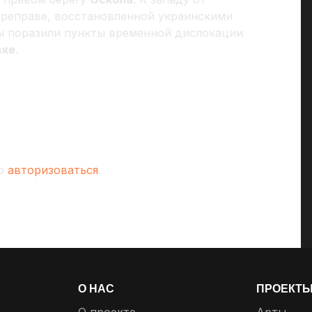
реправе, восстановленной украинскими
ы поразили пункты временной дислокации
вке
.
мо
авторизоваться
.
О НАС
ПРОЕКТ
О проекте
Арты