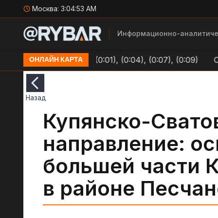
Москва:
3:04:54 AM
Информационно-аналитиче
СУ в Долинке (0:01), (0:04), (0:07), (0:09)
Очередь
ОНЛАЙН КАРТА
Назад
Купянско-Свато
направление: о
большей части К
в районе Песчан