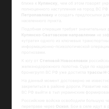
ближе к
Купянску
, чем об этом говорят у
полноценного наступления на город ВС Р
Петропавловку
и создать предпосылки дл
населенного пункта.
Подобная операция требует значительных 
Купянско-Сватовском направлении
не заф
«утрате» одного из ключевых транспортны
информационно-психологической операции
прогнозами.
К югу от
Степовой Новоселовки
российски
железнодорожного полотна. Судя по кадра
бронегрупп ВС РФ уже достигла
трассы Н-
На данный момент достоверно не известно
закрепиться в районе дороги. Развитие на
ВС РФ выйти в тыл украинским формирова
Российские войска освободили большую ч
переправе через
Оскол
. Бои в селе идут в