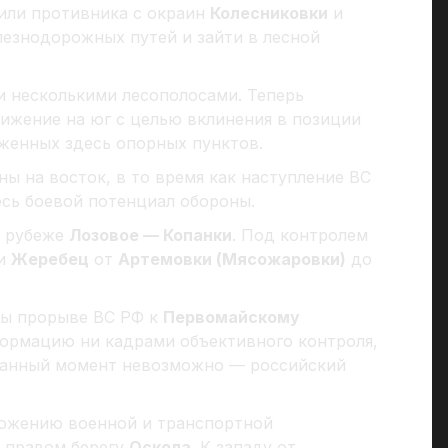
или противника с окраин
Колесниковки
и
езнодорожных путей и зайти в лесной
 несколькими лесополосами. Теперь
жение на юг с целью вклинения в позиции
женных здесь опорных пунктов.
ы на восток, в то время как наступление ВС
есь боевой потенциал обороны.
а рубеже
Лозовое — Копанки
. Под контролем
ки
Жеребец
от
Артемовки (Мясожаровки)
до
бы прорыве ВС РФ к
Первомайскому
формацию ни кадрами объективного контроля,
 данный момент невозможно — российский
тожению военной и транспортной
а правом берегу
Оскола
. К западу от