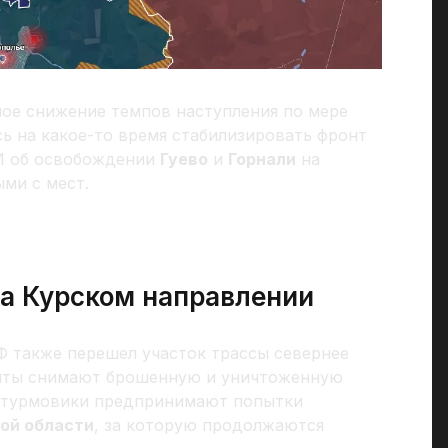
ое снижение темпов наступления по мере
ь на какое-то время стабилизировать фронт
МИ об освобождении
Гуево
и
Горнали
на
ми с мест.
на Курском направлении
Ф также перешел участок трассы севернее
енты снимают брошенную и уничтоженную
штурмовики предпринимают попытки
ой области
, за которую продолжаются