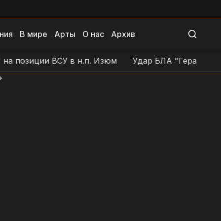
ния
В мире
Арты
О нас
Архив
зиции ВСУ в н.п. Изюм
Удар БЛА "Герань-4" по поз
>