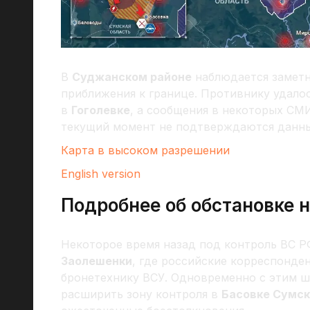
В
Суджанском районе
наблюдается заметн
приближения к границе. Противнику удалос
в
Гоголевке
, а сообщения в некоторых С
текущий момент не подтверждаются данны
Карта в высоком разрешении
English version
Подробнее об обстановке 
Некоторое время назад под контроль ВС Р
Заолешенки
, где российские корреспонд
бронетехнику ВСУ. Одновременно с этим 
расширить зону контроля в
Басовке Сумск