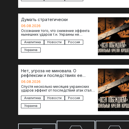
Думать стратегически
06.08.2026
Осознание того, что снижение эффекта
нынешних ударов т.н. Украины не
равноценно исчерпанию ее возможностей
— повод задаться вопросом: что делать…
Аналитика
Новости
Россия
Украина
Нет, угроза не миновала. О
рефлексии и последствиях ее
отсутствия
06.08.2026
Спустя несколько месяцев украинских
ударов эффект от последствий атак стал
менее острым: с бензином стало легче,
коллапса розничной торговли не…
Аналитика
Новости
Россия
Украина