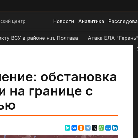
Новости
Аналитика
Расследова
ский центр
У в районе н.п. Полтава
Атака БЛА "Герань" на по
--
ение: обстановка
и на границе с
ью