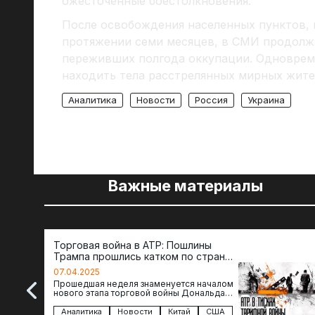
ожесточенные боестолкновения.
После освобождения населенных пунктов, 
протяжении семи месяцев, в СМИ продолжа
переживших полгода оккупации. Одноврем
находить тела расстрелянных мирных жите
Аналитика
Новости
Россия
Украина
Важные материалы
Торговая война в АТР: Пошлины
Трампа прошлись катком по странам
региона
07.04.2025
Прошедшая неделя знаменуется началом
нового этапа торговой войны Дональда
Трампа — пошлины введены в отношении
импорта из более 100 стран…
Аналитика
Новости
Китай
США