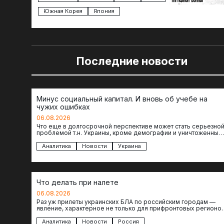
Южная Корея
Япония
Последние новости
Минус социальный капитал. И вновь об учебе на
чужих ошибках
06.08.2026
Что еще в долгосрочной перспективе может стать серьезно
проблемой т.н. Украины, кроме демографии и уничтоженных
объектов инфраструктуры, восстановление которых будет…
Аналитика
Новости
Украина
Что делать при налете
06.08.2026
Раз уж прилеты украинских БЛА по российским городам —
явление, характерное не только для прифронтовых регионов
то становится логичным вопрос…
Аналитика
Новости
Россия