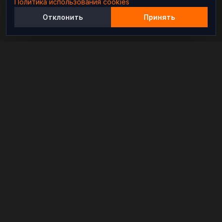
Политика использования cookies
Отклонить
Принять
Независимый информационно-аналитический
проект, освещающий конфликты и геополитические
события в мире.
РАЗДЕЛЫ
Новости
Аналитика
Расследования