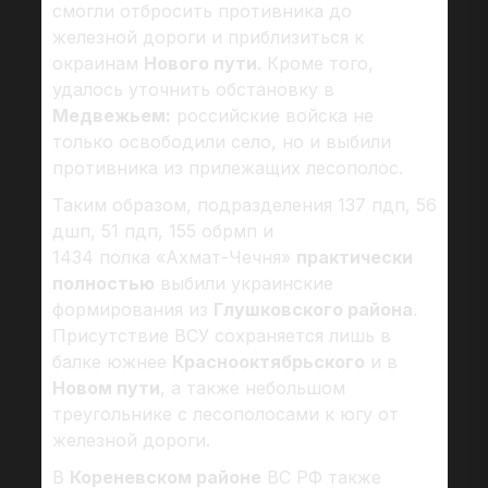
смогли отбросить противника до
железной дороги и приблизиться к
окраинам
Нового пути
. Кроме того,
удалось уточнить обстановку в
Медвежьем:
российские войска не
только освободили село, но и выбили
противника из прилежащих лесополос.
Таким образом, подразделения 137 пдп, 56
дшп, 51 пдп, 155 обрмп и
1434 полка «Ахмат-Чечня»
практически
полностью
выбили украинские
формирования из
Глушковского района
.
Присутствие ВСУ сохраняется лишь в
балке южнее
Краснооктябрьского
и в
Новом пути
, а также небольшом
треугольнике с лесополосами к югу от
железной дороги.
В
Кореневском районе
ВС РФ также