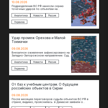
10.08.2026
Подразделения ВС РФ нанесли серию
точечных ударов по объектам на
территории противника. Поражен завод в
Житомире, объект в Киеве, особо…
Аналитика
Новости
Россия
Украина
Удар промеж Орехова и Малой
Токмачки
09.08.2026
Внезапное оживление зафиксировано на
Западно-Запорожском направлении. Судя
по появляющимся кадрам, российские
подразделения предприняли рывок в
Аналитика
Новости
Россия
сторону западных окраин Малой
Токмачки…
Украина
От баз к учебным центрам. О будущем
российских объектов в Сирии
09.08.2026
После месяцев переговоров судьба объектов ВС РФ в
стране, видимо, прояснилась: в Дамаске заявили о
подписании меморандума по трансформации базы…