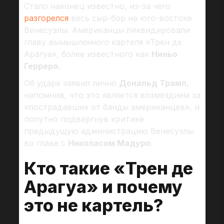
Стало наконец известно, из-за чего
разгорелся
весь сыр-бор на юго-востоке
Венесуэлы. Американцы ликвидировали
главу
вымышленного
картеля «Трен де
Арагуа», более известного как
Ниньо
Герреро.
Об ударе заявил лично
Дональд Трамп
,
напомнив, что это является возмездием за
«пострадавших от банды американцев», и
попутно подвергнув критике
предыдущую администрацию Венесуэлы
во главе с
Николасом Мадуро
.
Кто такие «Трен де
Арагуа» и почему
это не картель?