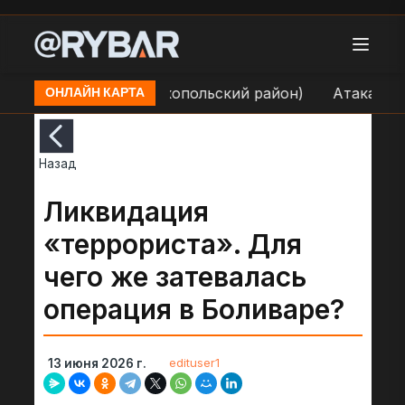
н.п. Покровское (Никопольский район)
Атака БЛА н
ОНЛАЙН КАРТА
Назад
Ликвидация
«террориста». Для
чего же затевалась
операция в Боливаре?
edituser1
13 июня 2026 г.