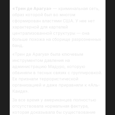
«Трен де Арагуа»
— криминальная сеть,
образ которой был во многом
сформирован властями США. У нее нет
характерной для картелей
централизованной структуры — она
больше похожа на сборище разрозненных
банд.
«Трен де Арагуа» была ключевым
инструментом давления на
администрацию Мадуро, которую
обвиняли в тесных связях с группировкой.
Ее признали террористической
организацией и даже приравняли к «Аль-
Каиде».
За все время у американцев полностью
отсутствовала нормальная фактура,
которая доказывала бы существование