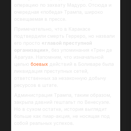
операцию по захвату Мадуро. Отсюда и
очередная «победа» Трампа, широко
освещаемая в прессе.
Примечательно, что в Каракасе
подтвердили смерть Герреро, но назвали
его просто
«главой преступной
организации»
, без упоминания «Трен де
Арагуа». Напомним, что изначальной
целью
боевых
действий в Боливаре была
ликвидация преступных сетей,
ответственных за незаконную добычу
ресурсов в штате.
Администрация Трампа, таким образом,
закрыла давний гештальт по Венесуэле.
Но в сухом остатке, история выглядит
больше как пиар-акция, не носящая под
собой реальных успехов.