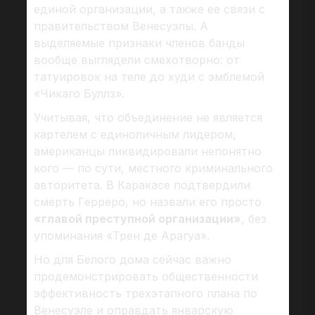
единой организации, а также ее связи с
правительством Венесуэлы. А
выделяемые признаки членов банды
вообще выглядели смехотворно: от
татуировок на теле до худи с эмблемой
«Чикаго Буллз».
Учитывая, что объединение не является
картелем с единоличным лидером,
американцы ликвидировали непонятно
кого — по сути, местного криминального
авторитета. В Каракасе подтвердили
смерть Герреро, но назвали его просто
«главой преступной организации»
, без
упоминания «Трен де Арагуа».
Но для Белого дома сейчас важно
продемонстрировать общественности
эффективность трехэтапного плана по
Венесуэле и оправдать январскую