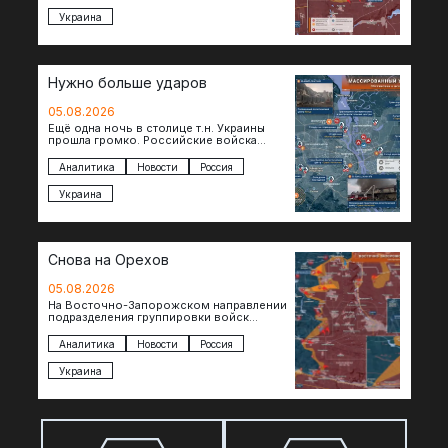
Украина
Нужно больше ударов
05.08.2026
Ещё одна ночь в столице т.н. Украины
прошла громко. Российские войска
поразили транспортно-логистические
объекты и предприятия в Киеве и
Аналитика
Новости
Россия
окрестностях….
Украина
Снова на Орехов
05.08.2026
На Восточно-Запорожском направлении
подразделения группировки войск
«Восток» продвигаются по всей ширине
фронта. Взятая после продолжительного
Аналитика
Новости
Россия
наступления пауза позволила
восстановить боеспособность…
Украина