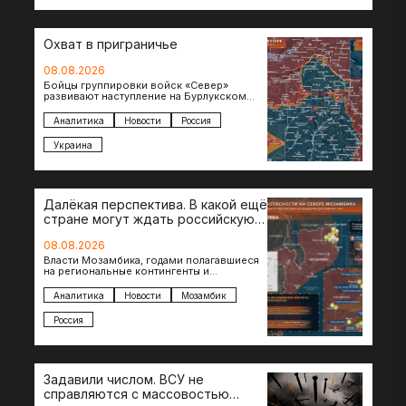
Охват в приграничье
08.08.2026
Бойцы группировки войск «Север»
развивают наступление на Бурлукском
направлении. Российские подразделения
теснят противника сразу на нескольких
Аналитика
Новости
Россия
участках, создавая угрозу охвата…
Украина
Далёкая перспектива. В какой ещё
стране могут ждать российскую
военную помощь?
08.08.2026
Власти Мозамбика, годами полагавшиеся
на региональные контингенты и
европейские военные миссии, всё чаще
обращаются к российской стороне за
Аналитика
Новости
Мозамбик
консультациями в…
Россия
Задавили числом. ВСУ не
справляются с массовостью