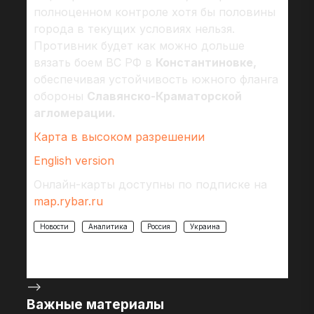
полноценном контроле хотя бы половины
города в текущих условиях нельзя.
Противник будет как можно дольше
вязать боем ВС РФ в
Константиновке,
обеспечивая устойчивость южного фланга
обороны
Славянско-Краматорской
агломерации.
Карта в высоком разрешении
English version
Онлайн-карты доступны по подписке на
map.rybar.ru
Новости
Аналитика
Россия
Украина
-->
Важные материалы