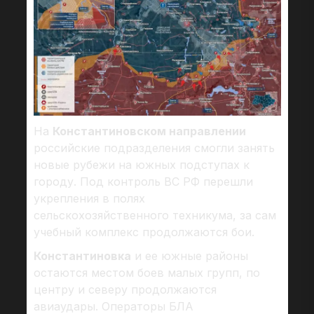
На
Константиновском направлении
российские подразделения смогли занять
новые рубежи на южных подступах к
городу. Под контроль ВС РФ перешли
укрепления в полях
сельскохозяйственного техникума, за сам
учебный комплекс продолжаются бои.
Константиновка
и ее южные районы
остаются местом боев малых групп, по
центру и северу продолжаются
авиаудары. Операторы БЛА