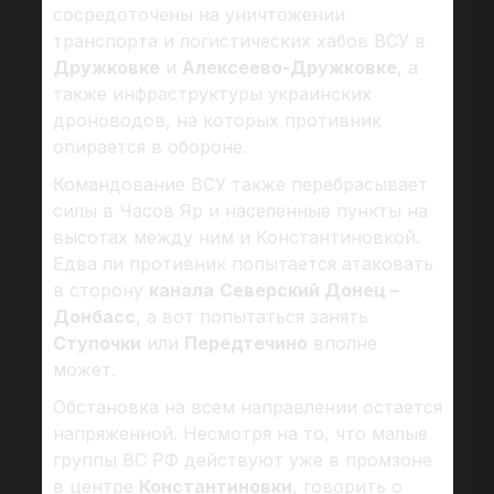
сосредоточены на уничтожении
транспорта и логистических хабов ВСУ в
Дружковке
и
Алексеево-Дружковке
, а
также инфраструктуры украинских
дроноводов, на которых противник
опирается в обороне.
Командование ВСУ также перебрасывает
силы в Часов Яр и населенные пункты на
высотах между ним и Константиновкой.
Едва ли противник попытается атаковать
в сторону
канала
Северский Донец –
Донбасс
, а вот попытаться занять
Ступочки
или
Передтечино
вполне
может.
Обстановка на всем направлении остается
напряженной. Несмотря на то, что малые
группы ВС РФ действуют уже в промзоне
в центре
Константиновки
, говорить о