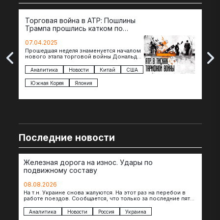
Торговая война в АТР: Пошлины
72 
Трампа прошлись катком по
гот
странам региона
07.04.2025
07.
Прошедшая неделя знаменуется началом
Вос
нового этапа торговой войны Дональда
The 
Трампа — пошлины введены в отношении
нов
импорта из более 100 стран…
с з
Аналитика
Новости
Китай
США
Ан
под
Южная Корея
Япония
Ве
Последние новости
Железная дорога на износ. Удары по
подвижному составу
08.08.2026
На т.н. Украине снова жалуются. На этот раз на перебои в
работе поездов. Сообщается, что только за последние пять
дней…
Аналитика
Новости
Россия
Украина