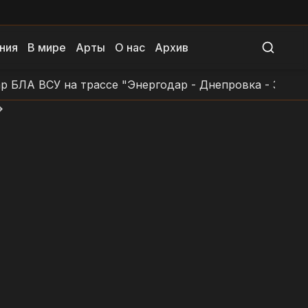
ния
В мире
Арты
О нас
Архив
А ВСУ на трассе "Энергодар - Днепровка - Заповетно
>