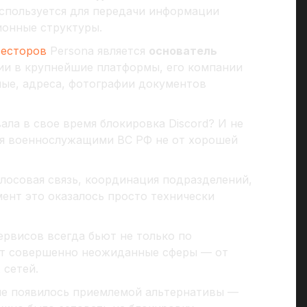
используется для передачи информации
ионные структуры.
весторов
Persona является
основатель
ции в крупнейшие платформы, его компании
ые, адреса, фотографии документов
ала в свое время блокировка Discord? И не
ся военнослужащими ВС РФ не от хорошей
лосовая связь, координация подразделений,
ент это оказалось просто технически
ервисов всегда бьют не только по
ют совершенно неожиданные сферы — от
 сетей.
 не появилось приемлемой альтернативы —