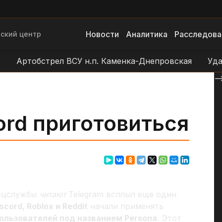
Новости
Аналитика
Расследова
ский центр
Артобстрел ВСУ н.п. Каменка-Днепровская
Удар БЛ
--
rd приготовиться
пецслужбы
читают
Telegram всплыл еще один
scord, Roblox и Reddit
начали применять
ользователей под названием Persona
. Этот