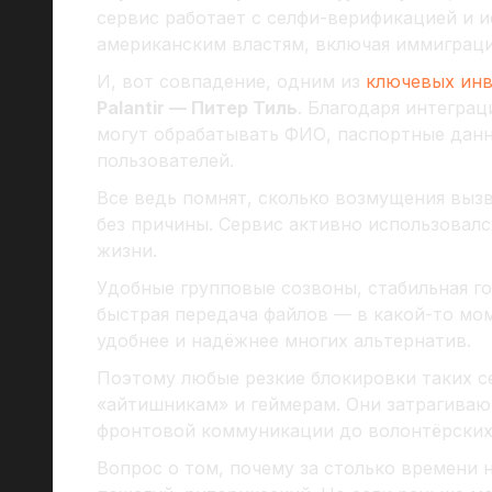
сервис работает с селфи-верификацией и 
американским властям, включая иммиграц
И, вот совпадение, одним из
ключевых ин
Palantir — Питер Тиль
. Благодаря интегра
могут обрабатывать ФИО, паспортные данн
пользователей.
Все ведь помнят, сколько возмущения вызв
без причины. Сервис активно использовал
жизни.
Удобные групповые созвоны, стабильная го
быстрая передача файлов — в какой-то мом
удобнее и надёжнее многих альтернатив.
Поэтому любые резкие блокировки таких с
«айтишникам» и геймерам. Они затрагива
фронтовой коммуникации до волонтёрских
Вопрос о том, почему за столько времени