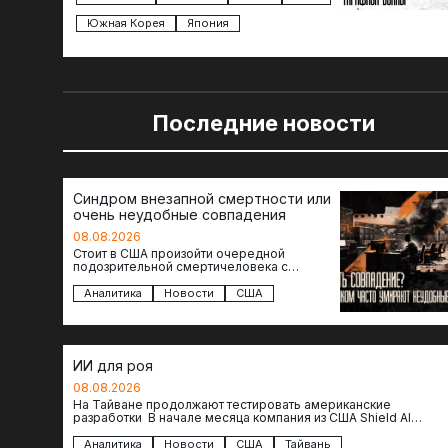
Южная Корея
Япония
Последние новости
Синдром внезапной смертности или
очень неудобные совпадения
08.08.2026
Стоит в США произойти очередной
подозрительной смертичеловека с
доступом к чувствительной информации,
как официальные версии снова
Аналитика
Новости
США
оказываются удивительно похожими:
стресс,…
ИИ для роя
08.08.2026
На Тайване продолжают тестировать американские
разработки В начале месяца компания из США Shield AI
провела первую демонстрацию, в ходе которой…
Аналитика
Новости
США
Тайвань