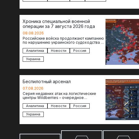
Хроника специальной военной
операции за 7 августа 2026 года
08.08.2026
Российские войска продолжают кампанию
по нарушению украинского судоходства в
водах Черного моря. За сегодня
атакованы еще по меньшей мере два…
Аналитика
Новости
Россия
Украина
Беспилотный арсенал
07.08.2026
Серия недавних атак на логистические
центры Wildberries – очередное
свидетельство нарастающей угрозы для
российского тыла. И суть здесь даже не…
Аналитика
Новости
Россия
Украина