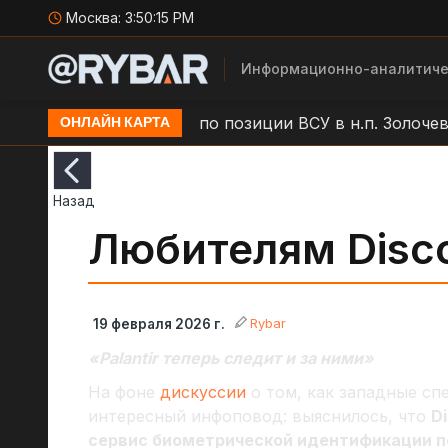
Москва:
3:50:16 PM
Информационно-аналитиче
Удар БЛА "Молния" по позиции ВСУ в н.п. Золочев
ОНЛАЙН КАРТА
Назад
Любителям Disco
Rybar
19 февраля 2026 г.
«Palantir теперь следит и за ними»
На фоне
дискуссии
о том, как западные с
интересный инфоповод: выяснилось, что
Di
сервис биометрической идентификации п