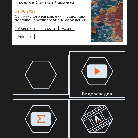
Тяжелые бои под Лиманом
09.08.2026
С Лиманского направления продолжают
поступать противоречивые сообщения. В
нескольких населенных пунктах
продолжаются ожесточенные бои, а из
Аналитика
Новости
Россия
некоторых уже длительное время…
Украина
Видеосводка