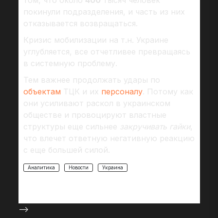
том, что около
400
тысяч человек
покинули подразделения, и часть из них
отказывается возвращаться.
Кризис мобилизации на т.н. Украине
углубляется, все отчетливее превращаясь
в системную проблему.
Тем важнее продолжать удары по
объектам
ТЦК и их
персоналу
. Потому как
они усиливают раскол в украинском
обществе и провоцируют властные
структуры еще сильнее
закручивать гайки
,
что влечет ответную негативную реакцию
с еще большей силой.
Аналитика
Новости
Украина
-->