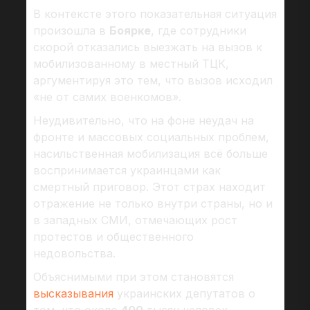
В контексте этого показательная ситуация
произошла в
Боярке
, где сотрудники
скорой отказались выезжать на вызов к
мобилизованному в местный ТЦК,
аргументируя это тем, что вызов исходил
«не от самих военкомов».
Неудивительно, что на фоне неудач на
фронте и массовых социальных проблем,
насильственная мобилизация всё больше
воспринимается украинцами как
смертный приговор. Этот страх находит
отражение не только внутри страны, но и
в западных СМИ, отмечающих рост
протестов и общественного
недовольства.
Объяснимыми при этом становятся
высказывания
украинских депутатов о