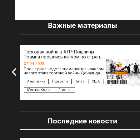
Важные материалы
Торговая война в АТР: Пошлины
Трампа прошлись катком по странам
региона
07.04.2025
Прошедшая неделя знаменуется началом
нового этапа торговой войны Дональда
Трампа — пошлины введены в отношении
импорта из более 100 стран…
Аналитика
Новости
Китай
США
Южная Корея
Япония
Последние новости