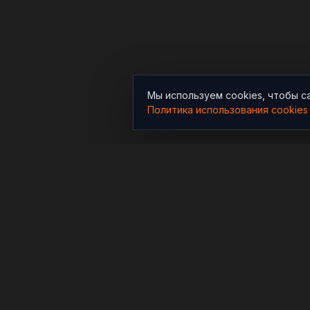
Мы используем cookies, чтобы с
Политика использования cookies
РАЗДЕЛЫ
Новости
Независимый информационно-
аналитический проект,
Аналитика
освещающий конфликты и
Расследования
геополитические события в
мире.
В мире