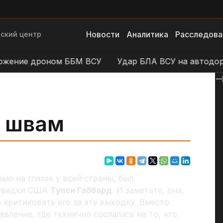
Новости
Аналитика
Расследова
ский центр
ние дроном ББМ ВСУ
Удар БЛА ВСУ на автодороге 
--
о швам
ью на глазах у всей страны, был
азведки США
Тулси Габбард
. И заметьте, она,
 критиковать его за эту выходку. Вместо
вление, где технично сослалась на то, что