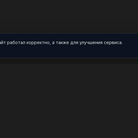
айт работал корректно, а также для улучшения сервиса.
О НАС
ПРОЕКТ
О проекте
Арты
Видео