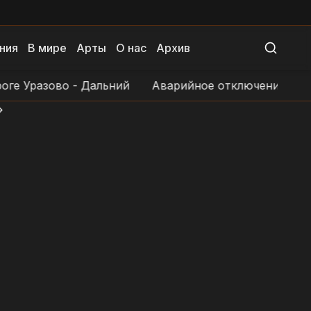
ния
В мире
Арты
О нас
Архив
Уразово - Дальний
Аварийное отключение электрос
>