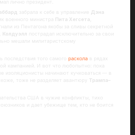
мал лично президент.
аббард
забрала к себе в управление
Дэна
ик военного министра
Пита Хегсета
,
нали из Пентагона якобы за сливы секретной
,
Колдуэлл
пострадал исключительно за свои
ильно мешали милитаристскому
ть последствия того самого
раскола
в рядах
ой кампанией. И вот что любопытно: пока
ые изоляционисты начинают кучковаться — в
похоже, тоже не разделяет авантюру
Трампа–
шательства США в чужие конфликты, тихо
союзников и дает убежище тем, кто не боится