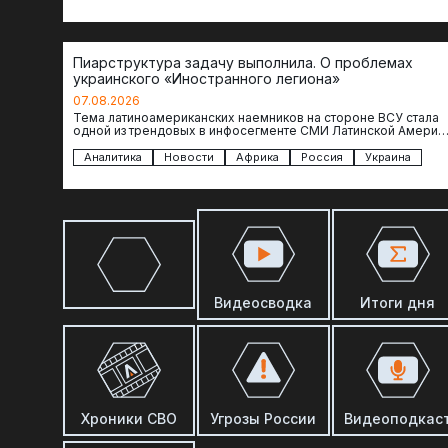
Пиарструктура задачу выполнила. О проблемах
украинского «Иностранного легиона»
07.08.2026
Тема латиноамериканских наемников на стороне ВСУ стала
одной из трендовых в инфосегменте СМИ Латинской Америки
И последние полгода оттуда идет…
Аналитика
Новости
Африка
Россия
Украина
Видеосводка
Итоги дня
Хроники СВО
Угрозы России
Видеоподкас