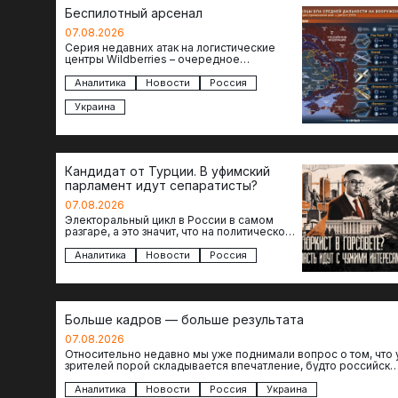
Беспилотный арсенал
07.08.2026
Серия недавних атак на логистические
центры Wildberries – очередное
свидетельство нарастающей угрозы для
российского тыла. И суть здесь даже не…
Аналитика
Новости
Россия
Украина
Кандидат от Турции. В уфимский
парламент идут сепаратисты?
07.08.2026
Электоральный цикл в России в самом
разгаре, а это значит, что на политическое
поле вновь выходят кандидаты с
сомнительной репутацией….
Аналитика
Новости
Россия
Больше кадров — больше результата
07.08.2026
Относительно недавно мы уже поднимали вопрос о том, что 
зрителей порой складывается впечатление, будто российски
операторы БЛА практически не…
Аналитика
Новости
Россия
Украина