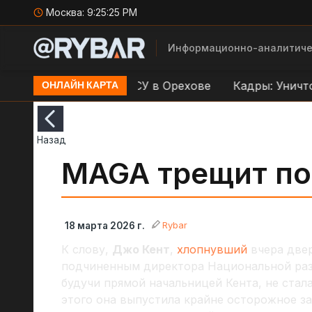
Москва:
9:25:25 PM
Информационно-аналитиче
дар по переправе ВСУ в Орехове
Кадры: Уничтоже
ОНЛАЙН КАРТА
Назад
MAGA трещит п
Rybar
18 марта 2026 г.
К слову,
Джо Кент
,
хлопнувший
вчера двер
подчиненным директора Национальной р
будучи прямой начальницей Кента, не стала
этого она выпустила крайне осторожное зая