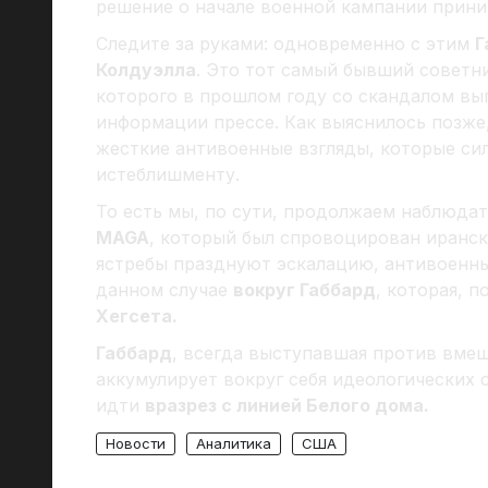
решение о начале военной кампании прини
Следите за руками: одновременно с этим
Г
Колдуэлла
. Это тот самый бывший советн
которого в прошлом году со скандалом выг
информации прессе. Как выяснилось позже
жесткие антивоенные взгляды, которые с
истеблишменту.
То есть мы, по сути, продолжаем наблюда
MAGA
, который был спровоцирован иранск
ястребы празднуют эскалацию, антивоенн
данном случае
вокруг Габбард
, которая, 
Хегсета.
Габбард
, всегда выступавшая против вме
аккумулирует вокруг себя идеологических 
идти
вразрез с линией Белого дома.
Новости
Аналитика
США