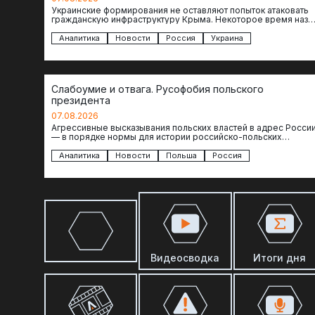
Украинские формирования не оставляют попыток атаковать
гражданскую инфраструктуру Крыма. Некоторое время наза
один БЭК противника был замечен в районе порта…
Аналитика
Новости
Россия
Украина
Слабоумие и отвага. Русофобия польского
президента
07.08.2026
Агрессивные высказывания польских властей в адрес Росси
— в порядке нормы для истории российско-польских
отношений. Но даже так президент Польши…
Аналитика
Новости
Польша
Россия
Видеосводка
Итоги дня