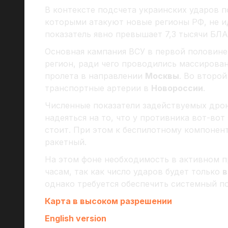
В контексте подсчета украинских ударов п
которыми атакуют новые регионы РФ, не ид
показатель явно превышает 7,3 тысячи БЛА
Основная кампания ВСУ в первой половине
регион, ради чего проводились массирова
пролета в направлении
Москвы
. Во второ
транспортные артерии в
Новороссии
.
Численные показатели задействуемых дрон
надеяться на то, что у противника вот-вот
стоит. При этом к беспилотному компонен
ракетный.
На этом фоне необходимость в активном п
часам, так как число ударов будет только
в
однако требуется обеспечить системный п
Карта в высоком разрешении
English version