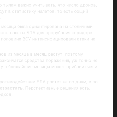
о тылам важно учитывать, что число дронов,
ут в статистику налетов, то есть общий
.
 месяца была ориентирована на столичный
нные налеты БЛА для прорубания коридора
й половине ВСУ интенсифицировали атаки на
ов из месяца в месяц растут, поэтому
 закончатся средства поражения, уж точно не
ту в ближайшие месяцы может прибавиться и
ротиводействии БЛА растет не по дням, а по
озрастать
. Перспективные решения есть,
одход.