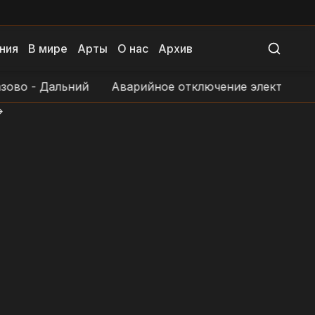
ния
В мире
Арты
О нас
Архив
 Дальний
Аварийное отключение электроснабжения
>