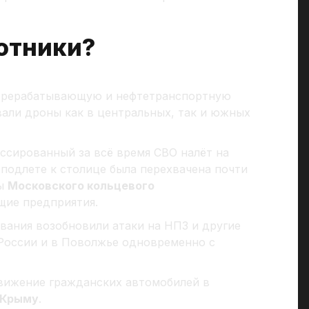
отники?
перерабатывающую и нефтетранспортную
али дроны как в центральных, так и южных
ссированный за всё время СВО налёт на
а подлете к столице была перехвачена почти
ты
Московского кольцевого
ие предприятия.
вания возобновили атаки на НПЗ и другие
России и в Поволжье одновременно с
вижение гражданских автомобилей в
Крыму
.