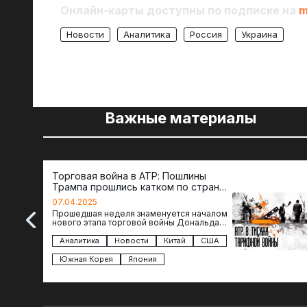
Онлайн-карты доступны по подписке на
m
Новости
Аналитика
Россия
Украина
Важные материалы
Торговая война в АТР: Пошлины
Трампа прошлись катком по странам
региона
07.04.2025
Прошедшая неделя знаменуется началом
нового этапа торговой войны Дональда
Трампа — пошлины введены в отношении
импорта из более 100 стран…
Аналитика
Новости
Китай
США
Южная Корея
Япония