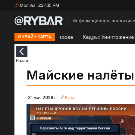
Москва:
5:32:36 PM
Информационно-аналитиче
реправе ВСУ в Орехове
Кадры: Уничтожение дрон
ОНЛАЙН КАРТА
Назад
Майские налёты
Rybar
31 мая 2026 г.