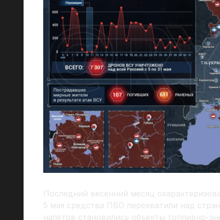
Последний весенний месяц охарактеризова
5 мая средства ПВО перехватили над стра
налетов становились объекты топливно-э