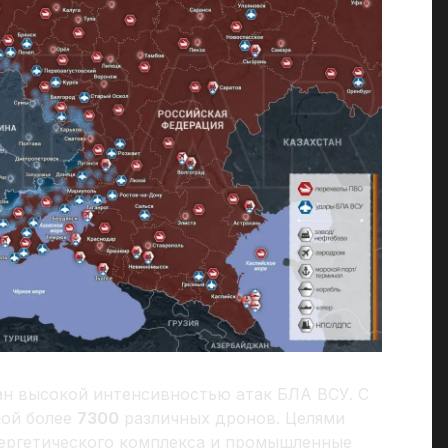
н высокой интенсивностью атак БЛА ВСУ. С
ной более
7300
различных дронов. Целями
нергетического комплекса и промышленные