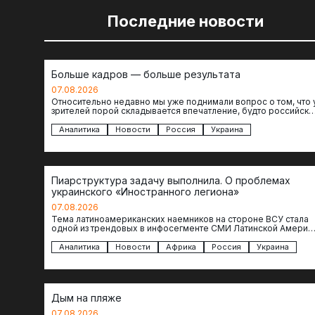
Последние новости
Больше кадров — больше результата
07.08.2026
Относительно недавно мы уже поднимали вопрос о том, что 
зрителей порой складывается впечатление, будто российски
операторы БЛА практически не…
Аналитика
Новости
Россия
Украина
Пиарструктура задачу выполнила. О проблемах
украинского «Иностранного легиона»
07.08.2026
Тема латиноамериканских наемников на стороне ВСУ стала
одной из трендовых в инфосегменте СМИ Латинской Америки
И последние полгода оттуда идет…
Аналитика
Новости
Африка
Россия
Украина
Дым на пляже
07.08.2026