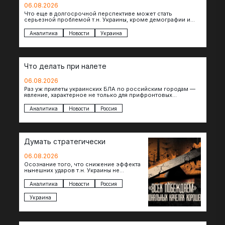
06.08.2026
Что еще в долгосрочной перспективе может стать
серьезной проблемой т.н. Украины, кроме демографии и
уничтоженных объектов инфраструктуры, восстановление
которых будет…
Аналитика
Новости
Украина
Что делать при налете
06.08.2026
Раз уж прилеты украинских БЛА по российским городам —
явление, характерное не только для прифронтовых
регионов, то становится логичным вопрос…
Аналитика
Новости
Россия
Думать стратегически
06.08.2026
Осознание того, что снижение эффекта
нынешних ударов т.н. Украины не
равноценно исчерпанию ее
возможностей — повод задаться
Аналитика
Новости
Россия
вопросом: что делать…
Украина