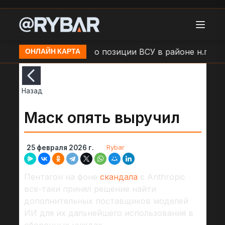
амыши
Удар БЛА по позиции ВСУ в районе н.п. Бол
ОНЛАЙН КАРТА
Назад
Маск опять выручил
Rybar
25 февраля 2026 г.
Пентагон на фоне
скандала
с Anthropic
все-таки принял решение найти
дополнительных поставщиков моделей
ИИ для их дальнейшего использования в