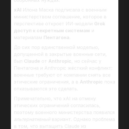
оборонных нуждах.
xAI
Илона Маска подписала с военным
министерством соглашение, которое в
перспективе откроет ИИ-модели
Grok
доступ к секретным системам
и
материалам
Пентагона
.
До сих пор единственной моделью,
допущенной в закрытые военные сети,
был
Claude
от
Anthropic
, но сейчас у
Пентагона и Anthropic жёсткий конфликт:
военные требуют от компании снять все
этические ограничения, а в
Anthropic
пока
отказываются это сделать.
Примечательно, что xAI на отмену
этических ограничений согласилась,
поэтому военного министерства появился
альтернативный
вариант. Однако проблема
в том, что вытащить Claude из