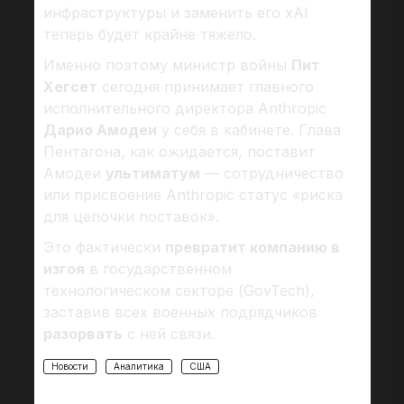
инфраструктуры и заменить его xAI
теперь будет крайне тяжело.
Именно поэтому министр войны
Пит
Хегсет
сегодня принимает главного
исполнительного директора Anthropic
Дарио Амодеи
у себя в кабинете. Глава
Пентагона, как ожидается, поставит
Амодеи
ультиматум
— сотрудничество
или присвоение Anthropic статус «риска
для цепочки поставок».
Это фактически
превратит компанию в
изгоя
в государственном
технологическом секторе (GovTech),
заставив всех военных подрядчиков
разорвать
с ней связи.
Новости
Аналитика
США