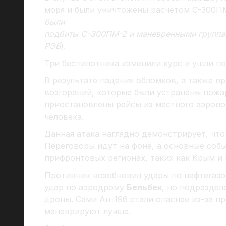
моря и были уничтожены расчетом С-300П
были
подбиты С-300ПМ-2 и маневренными группам
РЭБ
).
Три беспилотника изменили курс и ушли п
В результате падения обломков, а также п
возгораний, которые были устранены пожа
приостановлены рейсы из местного аэропо
человека.
Данная атака наглядно демонстрирует, что
Переговоры идут на фоне, а основные собы
прифронтовых регионах, таких как Крым и
Противник возобновил удары по нефтегазо
удар по аэродрому
Бельбек
, но подразде
дроны. Сами Ан-196 стали опаснее из-за п
маневрируют лучше.