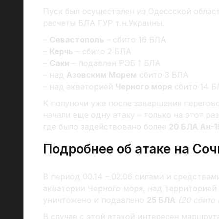
Пуск был осуществлен из Одессской облас
расчеты БЛА ГУР т.н.Украины.
–
Севастополь
– сбито 16 БЛА
–
Керчь
– сбито 2 БЛА
–
Саки
– подавлен РЭБ 1 БЛА
– над
Азовским Морем
сбито 3 БЛА
– над акваторией
Черного моря
сбито 14 Б
К полуночи уже после завершения перегов
начали еще одну атаку – только на этот ра
где было задействовано более
20 БЛА Ан-1
Подробнее об атаке на Соч
В период 00.14 – 02.06 силами и средства
акватории Черного моря, над территорией
уничтожено и подавлено
25 БЛА
(20 сбито 
В случае с этой атакой интересен маршрут