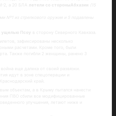
М-2, а 20 БЛА
летели со стороныАбхазии
(15
и Nº1 из стрелкового оружия и 5 подавлены
о
ущелью Псоу
в сторону Северного Кавказа.
рилетов, зафиксированы несколько
рными расчетами. Кроме того, были
рта. Также погибли 2 женщины, ранено 3
 война еще далека от своей развязки.
тия идут в зоне спецоперации и
 Краснодарский край.
вым объектам, а в Крыму пытался нанести
ления ПВО сбили все модифицированные
роведенного улучшения, летают ниже и