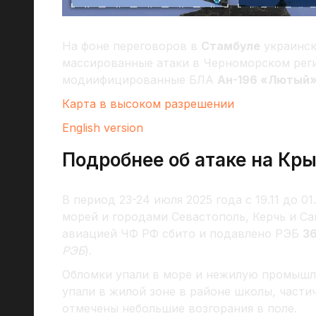
На фоне переговоров в
Стамбуле
украинск
массированные атаки в Черноморском реги
модиифицированные БЛА
Ан-196 «Лютый
Карта в высоком разрешении
English version
Подробнее об атаке на Кр
В период 23-24 июля 2025 года с 19.11 до 0
морей и городами Севастополь, Керчь и Са
авиацией ЧФ РФ сбито и подавлено РЭБ
3
РЭБ
).
Обломки упали в море и нежилую промышл
упали в жилой зоне в районе школы, части
отмечены небольшие возгорания в поле.