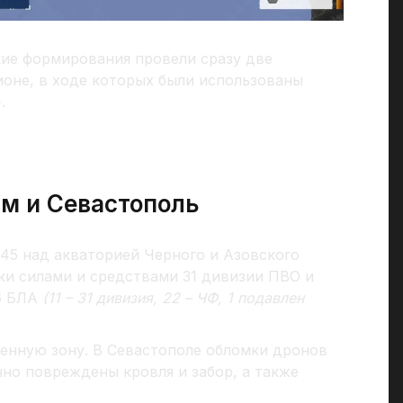
ие формирования провели сразу две
оне, в ходе которых были использованы
»
.
ым и Севастополь
1.45 над акваторией Черного и Азовского
ки силами и средствами 31 дивизии ПВО и
6
БЛА
(11 – 31 дивизия, 22 – ЧФ, 1 подавлен
енную зону. В Севастополе обломки дронов
чно повреждены кровля и забор, а также