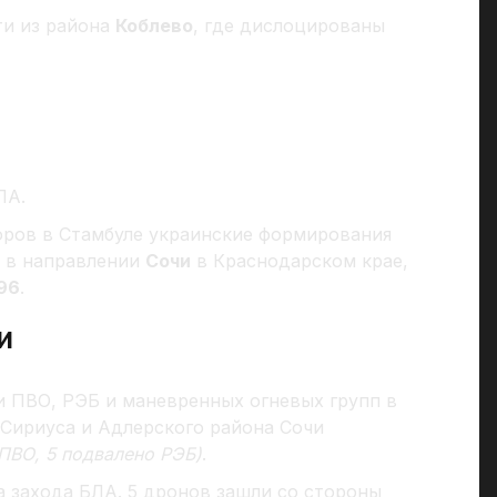
ти из района
Коблево
, где дислоцированы
ЛА.
оров в Стамбуле украинские формирования
з в направлении
Сочи
в Краснодарском крае,
96
.
и
ми ПВО, РЭБ и маневренных огневых групп в
 Сириуса и Адлерского района Сочи
ПВО, 5 подвалено РЭБ)
.
а захода БЛА. 5 дронов зашли со стороны