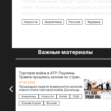
Особое внимание следует уделять и измен
через Черное море, они долетели до Абхаз
воздухе перед атакой действовал францу
Новости
Аналитика
Россия
Украина
Важные материалы
Торговая война в АТР: Пошлины
Трампа прошлись катком по странам
региона
07.04.2025
Прошедшая неделя знаменуется началом
нового этапа торговой войны Дональда
Трампа — пошлины введены в отношении
импорта из более 100 стран…
Аналитика
Новости
Китай
США
Южная Корея
Япония