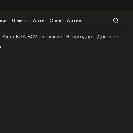
ния
В мире
Арты
О нас
Архив
БЛА ВСУ на трассе "Энергодар - Днепровка - Заповет
>