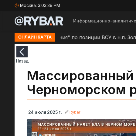
Москва:
3:03:40 PM
Информационно-аналитиче
Удар БЛА "Молния" по позиции ВСУ в н.п. Золочев
ОНЛАЙН КАРТА
Назад
Массированный 
Черноморском р
Rybar
24 июля 2025 г.