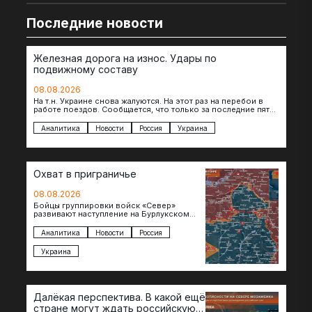
Последние новости
Железная дорога на износ. Удары по
подвижному составу
08.08.2026
На т.н. Украине снова жалуются. На этот раз на перебои в
работе поездов. Сообщается, что только за последние пять
дней…
Аналитика
Новости
Россия
Украина
Охват в приграничье
08.08.2026
Бойцы группировки войск «Север»
развивают наступление на Бурлукском
направлении. Российские подразделения
теснят противника сразу на нескольких
Аналитика
Новости
Россия
участках, создавая угрозу охвата…
Украина
Далёкая перспектива. В какой ещё
стране могут ждать российскую