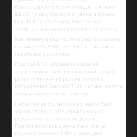
Краснодарским краем и подлете к нему.
88
сбито над Крымом и Черным морем.
Еще
15
БЛА сбито над Ростовской
областью и Азовским морем у Таганрога.
Как минимум два прилета зафиксировано
по самолету А-60, который стоял там в
нерабочем состоянии.
Помимо БЛА, украинские войска
осуществили пуск противокорабельных
ракет «Нептун» из района Затоки в
направлении Сакской ТЭЦ. Четыре ракеты
были уничтожены на подлете.
Несмотря на то, насколько много было
задействовано БЛА, практического
результата противник не достиг.
Практически все дроны были сбиты
подразделениями ПВО и авиацией.