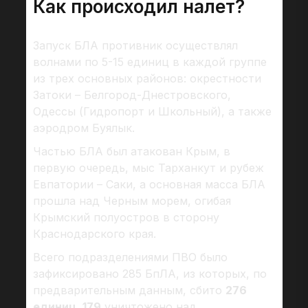
Как происходил налет?
Запуск БЛА противник осуществлял
волнами по 5-15 единиц в каждой группе
из трех основных районов: окрестности
Затоки – Белгород-Днестровского,
Одессы (Гидропорт и Школьный), а также
аэродром Буялык.
Частью БЛА был атакован Крым, в
первую очередь, мыс Тарханкут и рубеж
Евпатории – Саки, а основная масса БЛА
прошла над Черным морем, огибая
Крымский полуостров в сторону
Краснодарского края.
Всего подразделениями ПВО было
зафиксировано 285 БпЛА, из которых, по
предварительным данным, сбито
276
единиц
.
179
уничтожено над