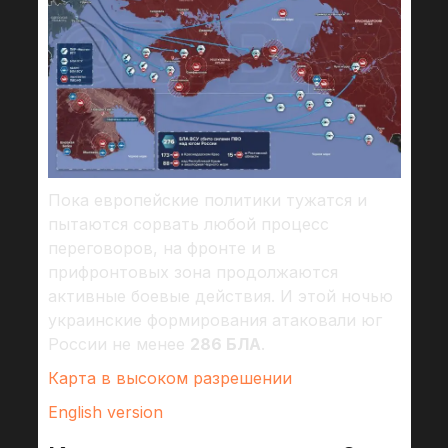
Пока европейские политики тужатся и
пытаются сорвать любой процесс
переговоров, на фронте и в
прифронтовых зона продолжаются
активные боевые действия. И этой ночью
украинские формирования атаковали юг
России не менее
286 БЛА
.
Карта в высоком разрешении
English version