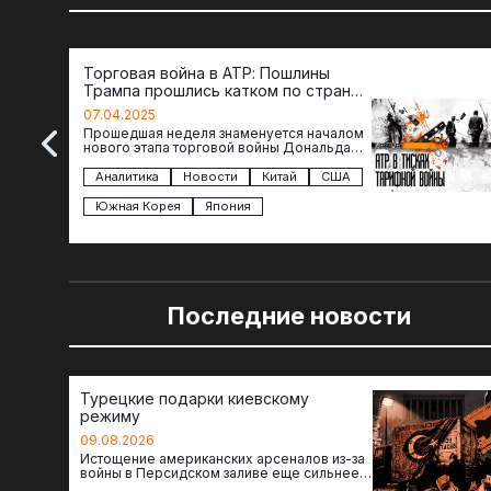
Торговая война в АТР: Пошлины
Трампа прошлись катком по странам
региона
07.04.2025
Прошедшая неделя знаменуется началом
нового этапа торговой войны Дональда
Трампа — пошлины введены в отношении
импорта из более 100 стран…
Аналитика
Новости
Китай
США
Южная Корея
Япония
Последние новости
Турецкие подарки киевскому
режиму
09.08.2026
Истощение американских арсеналов из-за
войны в Персидском заливе еще сильнее
снизило шансы на новые поставки