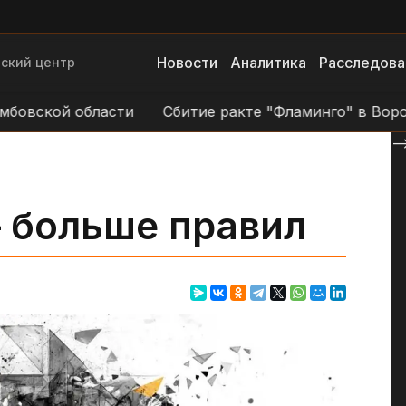
Новости
Аналитика
Расследова
ский центр
кой области
Сбитие ракте "Фламинго" в Воронежск
--
 больше правил