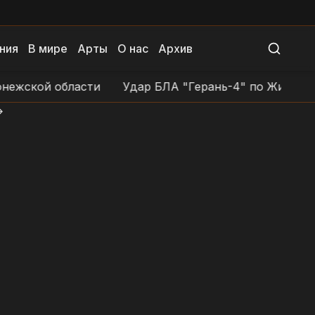
ния
В мире
Арты
О нас
Архив
ой области
Удар БЛА "Герань-4" по Житомирскому
>