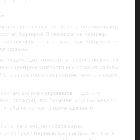
ы
»
мецкие власти всё же сдались: они признают,
остых бюргеров. В связи с этим канцлер
ские пособия — так называемые Bürgergeld —
ла страны»
.
ят
, индексацию отменят, а правила получения
ечи с центром занятости или отказ от работы
0%, а за повторное нарушение можно и вовсе
грантам, включая
украинцев
— для них
 Мерц убежден, что Германия
«годами жила не
я, чтобы не потерять промышленный
ть то, чего нет, но либеральную
инистр труда
Бербель Бас
восприняла такой