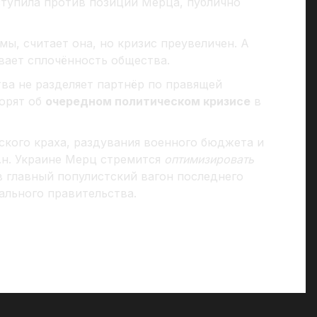
ступила против позиции Мерца, публично
ы, считает она, но кризис преувеличен. А
ает сплочённость общества.
ва не разделяет партнёр по правящей
ворят об
очередном политическом кризисе
в
еского краха, раздувания военного бюджета и
.н. Украине Мерц стремится
оптимизировать
в главный популистский вагон последнего
льного правительства.