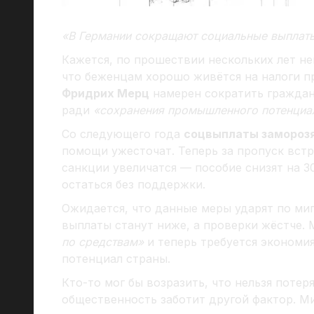
«В Германии сокращают социальные выплат
Кажется, по прошествии нескольких лет не
что беженцам хорошо живётся на налоги пр
Фридрих Мерц
намерен сократить граждан
ради
«сохранения промышленного потенциа
Со следующего года
соцвыплаты замороз
помощи ужесточат. Теперь за пропуск встр
санкции увеличатся — пособие снизят на 3
остаться без поддержки.
Ожидается, что данные меры ударят по ми
выплаты станут ниже, а проверки жёстче.
по средствам»
и теперь требуется экономи
потенциал страны.
Кто-то мог бы возразить, что нельзя потеря
общественность заботит другой фактор. М