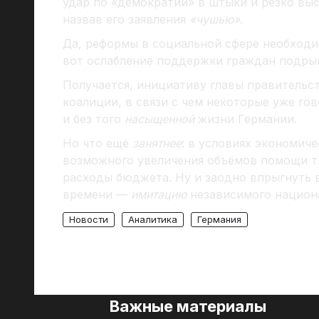
удар по «демократии» в штыки и резко вы
назвав его заявления
«чушью»
.
Да, реформы в социальной сфере необходим
вот ослабление поддержки граждан подрыв
Получается, инициативу главы правительст
коалиции, в связи с чем некоторые уже го
и без того
насыщенной
жизни Германии.
Но что ещё
занятнее
: в условиях экономич
возможного увеличения объёмов помощи т
расходы бюджета. Ну и заодно впрыгнуть 
времени —
имитацию
независимого национа
Новости
Аналитика
Германия
Важные материалы