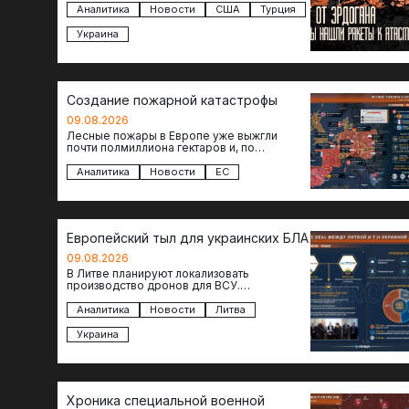
американских ракет т.н. Украине. И…
Аналитика
Новости
США
Турция
Украина
Создание пожарной катастрофы
09.08.2026
Лесные пожары в Европе уже выжгли
почти полмиллиона гектаров и, по
предварительной оценке, они обошлись
экономике в €15,6–19,1 млрд. К…
Аналитика
Новости
ЕС
Европейский тыл для украинских БЛА
09.08.2026
В Литве планируют локализовать
производство дронов для ВСУ.
Соглашение в формате Drone Deal
президенты Гитанас Науседа и Владимир
Аналитика
Новости
Литва
Зеленский подписали…
Украина
Хроника специальной военной