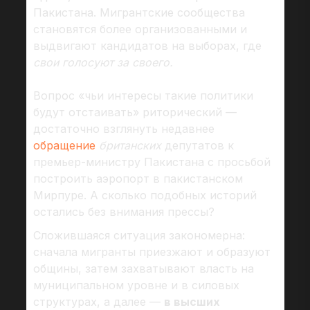
Пакистана. Мигрантские сообщества
становятся более организованными и
выдвигают кандидатов на выборах, где
свои голосуют за своего.
Вопрос «чьи интересы такие политики
будут отстаивать» риторический —
достаточно взглянуть недавнее
обращение
британских
депутатов к
премьер-министру Пакистана с просьбой
построить аэропорт в пакистанском
Мирпуре. А сколько подобных историй
остались без внимания прессы?
Сложившаяся ситуация закономерна:
сначала мигранты приезжают и образуют
общины, затем захватывают власть на
муниципальном уровне и в силовых
структурах, а далее —
в высших