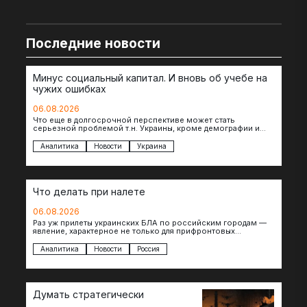
Последние новости
Минус социальный капитал. И вновь об учебе на
чужих ошибках
06.08.2026
Что еще в долгосрочной перспективе может стать
серьезной проблемой т.н. Украины, кроме демографии и
уничтоженных объектов инфраструктуры, восстановление
которых будет…
Аналитика
Новости
Украина
Что делать при налете
06.08.2026
Раз уж прилеты украинских БЛА по российским городам —
явление, характерное не только для прифронтовых
регионов, то становится логичным вопрос…
Аналитика
Новости
Россия
Думать стратегически