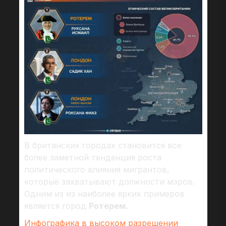
В британских городах становится все
более заметной тенденция роста
политического влияния мигрантов,
которые захватывают должности мэров.
Одним из из наиболее ярких примеров
является город
Ротерем.
Инфографика в высоком разрешении