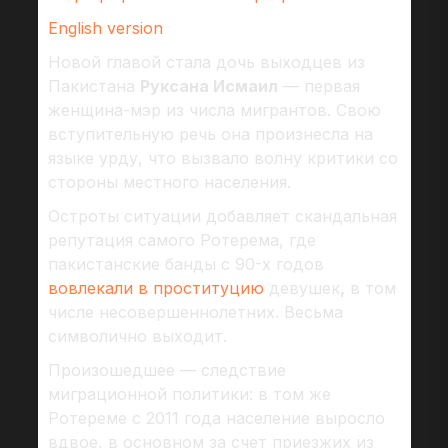
English version
Новой главой стала дочь выходцев из
Пакистана
Руксана Исмаил
— первая
женщина-мэр из числа мигрантов. Свою
вступительную речь она произнесла на
языке урду, что вызвало волну критики со
стороны местного населения.
Остроты ситуации добавляет скандальная
репутация самого Ротерема, где
пакистанские банды с 90-х годов
вовлекали в проституцию
девушек
,
в том
числе несовершеннолетних. Весьма
символично выходит.
Произошедшее — следствие
миграционной политики: в том же
Ротереме с 2011 года население выросло
вдвое, в основном за счет приезжих из