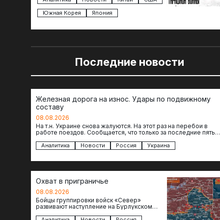
Южная Корея
Япония
Последние новости
Железная дорога на износ. Удары по подвижному
составу
08.08.2026
На т.н. Украине снова жалуются. На этот раз на перебои в
работе поездов. Сообщается, что только за последние пять
дней…
Аналитика
Новости
Россия
Украина
Охват в приграничье
08.08.2026
Бойцы группировки войск «Север»
развивают наступление на Бурлукском
направлении. Российские подразделения
теснят противника сразу на нескольких
Аналитика
Новости
Россия