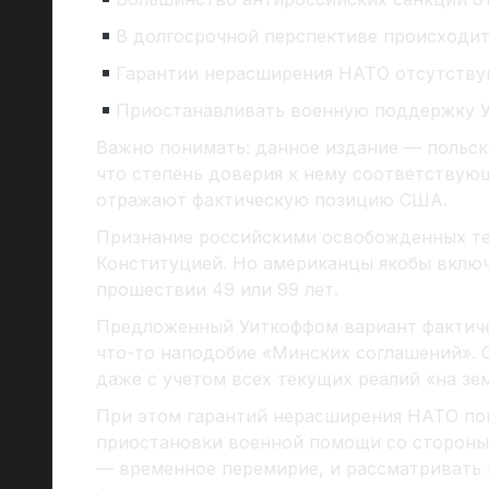
В долгосрочной перспективе происходит 
Гарантии нерасширения НАТО отсутству
Приостанавливать военную поддержку У
Важно понимать: данное издание — польс
что степень доверия к нему соответствую
отражают фактическую позицию США.
Признание российскими освобожденных те
Конституцией. Но американцы якобы включ
прошествии 49 или 99 лет.
Предложенный Уиткоффом вариант фактиче
что-то наподобие «Минских соглашений». 
даже с учетом всех текущих реалий «на зем
При этом гарантий нерасширения НАТО пок
приостановки военной помощи со стороны З
— временное перемирие, и рассматривать в