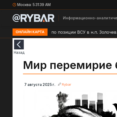
Москва:
5:31:40 AM
Информационно-аналитиче
ар БЛА "Молния" по позиции ВСУ в н.п. Золочев
Ар
ОНЛАЙН КАРТА
Назад
Мир перемирие 
Rybar
7 августа 2025 г.