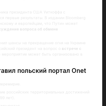
ника президента США Уиткоффа с
ся первые результаты. В издании Bloomberg
енскому и европейцам, что Путин может
бсуждение вопроса об обмене
нил шансы на прекращение огня на Украине
сийский президент на вопрос о
встрече с
е мероприятие может быть организовано в
авил польский портал Onet
 перемирие.
ние российских территориальных достижений
99 лет).
тменяются.