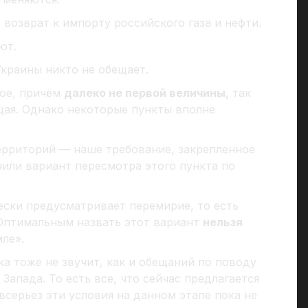
возврат к импорту российского газа и нефти.
ют.
краины никто не обещает.
кое, причём
далеко не первой величины,
так
щая. Однако некоторые пункты вполне
рриторий — наше требование, закрепленное
или вариант пересмотра этого пункта по
ски предусматривает перемирие, то есть
Оптимальным назвать этот вариант
нельзя
ле».
а тоже не звучит, как и обещаний по поводу
апада. То есть все, что сейчас предлагается
серьез эти условия на данном этапе пока не