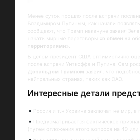
Менее суток прошло после встречи послан
Владимиром Путиным, как начали появлять
сообщают, что Трамп накануне заявил Зел
начать мирные переговоры «
в обмен на о
территориями
».
В целом президент США оптимистично оце
после встречи Уиткоффа и Путина. Сам рос
Дональдом Трампом
заявил, что подобно
нейтральных странах, таких как ОАЭ.
Интересные детали предст
Россия и т.н.Украина заключат не мир, а
Предусматривается фактическое призна
(путем отложения этого вопроса на 49 или 
Большинство антироссийских санкций о