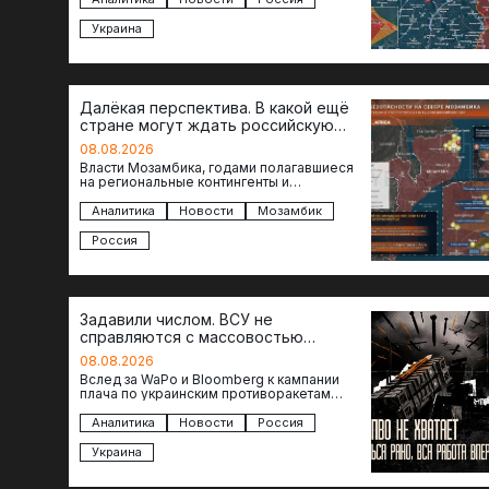
участках, создавая угрозу охвата…
Украина
Далёкая перспектива. В какой ещё
стране могут ждать российскую
военную помощь?
08.08.2026
Власти Мозамбика, годами полагавшиеся
на региональные контингенты и
европейские военные миссии, всё чаще
обращаются к российской стороне за
Аналитика
Новости
Мозамбик
консультациями в…
Россия
Задавили числом. ВСУ не
справляются с массовостью
ударов?
08.08.2026
Вслед за WaPo и Bloomberg к кампании
плача по украинским противоракетам
присоединилась газета New York Times.
Там, ссылаясь на сотрудников…
Аналитика
Новости
Россия
Украина