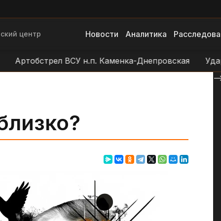
Новости
Аналитика
Расследова
ский центр
тобстрел ВСУ н.п. Каменка-Днепровская
Удар БЛА 
--
близко?