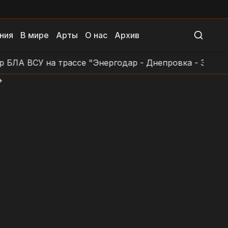
ния
В мире
Арты
О нас
Архив
ВСУ на трассе "Энергодар - Днепровка - Заповетное
>