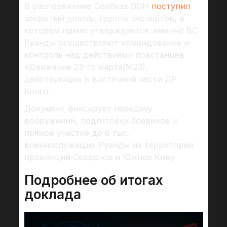
В распоряжение Совбеза ООН
поступил
закрытый доклад группы экспертов, в
котором прямо утверждается: именно ВС
Руанды осуществляют командование и
контроль над действиями повстанцев
«Движение 23-го марта(М23),
действующих в восточной части ДР
Конго.
Документ фиксирует передачу
вооружений, подготовку боевиков и
прямое участие до 6 тыс.
военнослужащих Руанды на территории
провинций Северное и Южное Киву.
Подробнее об итогах
доклада