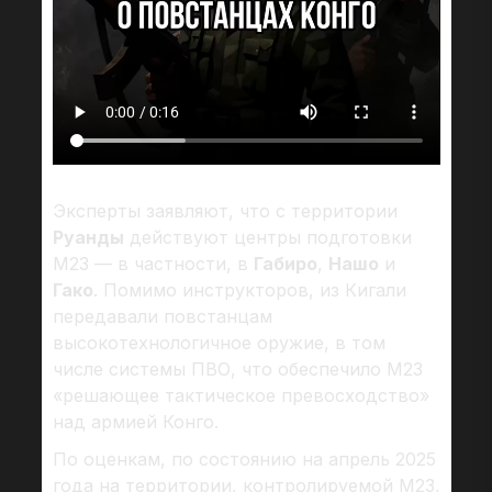
Эксперты заявляют, что с территории
Руанды
действуют центры подготовки
М23 — в частности, в
Габиро
,
Нашо
и
Гако
. Помимо инструкторов, из Кигали
передавали повстанцам
высокотехнологичное оружие, в том
числе системы ПВО, что обеспечило М23
«решающее тактическое превосходство»
над армией Конго.
По оценкам, по состоянию на апрель 2025
года на территории, контролируемой М23,