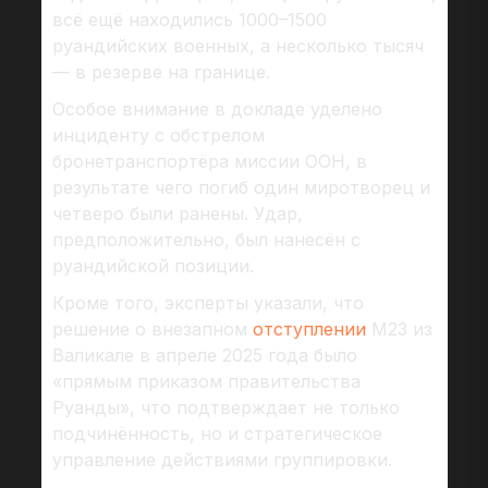
всё ещё находились 1000–1500
руандийских военных, а несколько тысяч
— в резерве на границе.
Особое внимание в докладе уделено
инциденту с обстрелом
бронетранспортёра миссии ООН, в
результате чего погиб один миротворец и
четверо были ранены. Удар,
предположительно, был нанесён с
руандийской позиции.
Кроме того, эксперты указали, что
решение о внезапном
отступлении
М23 из
Валикале в апреле 2025 года было
«прямым приказом правительства
Руанды», что подтверждает не только
подчинённость, но и стратегическое
управление действиями группировки.