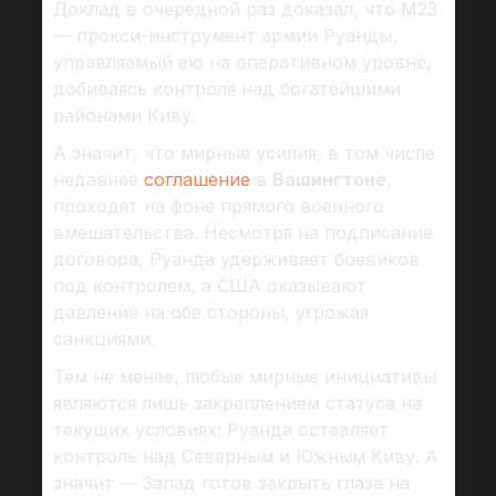
Доклад в очередной раз доказал, что М23
— прокси-инструмент армии Руанды,
управляемый ею на оперативном уровне,
добиваясь контроля над богатейшими
районами Киву.
А значит, что мирные усилия, в том числе
недавнее
соглашение
в
Вашингтоне
,
проходят на фоне прямого военного
вмешательства. Несмотря на подписание
договора, Руанда удерживает боевиков
под контролем, а США оказывают
давление на обе стороны, угрожая
санкциями.
Тем не менее, любые мирные инициативы
являются лишь закреплением статуса на
текущих условиях: Руанда оставляет
контроль над Северным и Южным Киву. А
значит — Запад готов закрыть глаза на