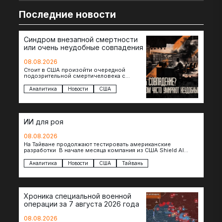
Последние новости
Синдром внезапной смертности
или очень неудобные совпадения
08.08.2026
Стоит в США произойти очередной
подозрительной смертичеловека с
доступом к чувствительной информации,
как официальные версии снова
Аналитика
Новости
США
оказываются удивительно похожими:
стресс,…
ИИ для роя
08.08.2026
На Тайване продолжают тестировать американские
разработки В начале месяца компания из США Shield AI
провела первую демонстрацию, в ходе которой…
Аналитика
Новости
США
Тайвань
Хроника специальной военной
операции за 7 августа 2026 года
08.08.2026