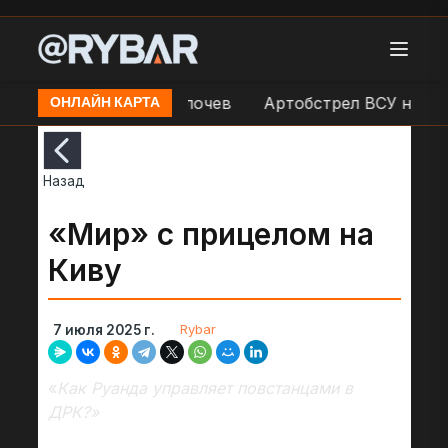
зиции ВСУ в н.п. Золочев
Артобстрел ВСУ н.п. Ка
ОНЛАЙН КАРТА
Назад
«Мир» с прицелом на
Киву
Rybar
7 июля 2025 г.
«
Как Руанда управляет повстанцами в
ДРК?»