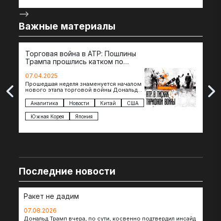
-->
Важные материалы
Торговая война в АТР: Пошлины
72 
Трампа прошлись катком по
гот
странам региона
07.04.2025
07.
Прошедшая неделя знаменуется началом
Вос
нового этапа торговой войны Дональда
The 
Трампа — пошлины введены в отношении
нов
импорта из более 100 стран…
с з
Аналитика
Новости
Китай
США
Ан
под
Южная Корея
Япония
Ве
Последние новости
Ракет не дадим
07.08.2026
Дональд Трамп вчера, по сути, косвенно подтвердил инсайд