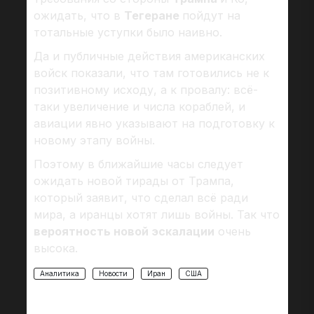
ожидать, что в
Тегеране
пойдут на
тотальные уступки было наивно.
Да и публичные действия американских
войск показали, что там готовились не к
позитивному исходу, а к провалу: всё-
таки увеличение и числа кораблей, и
авиации явно указывают на подготовку к
новому этапу войны.
Поэтому в ближайшие часы следует
ожидать новой тирады от Трампа,
который заявит, что сделал всё ради
мира, а иранцы хотят лишь войны. Так что
вероятность новой эскалации
очень
высока.
Аналитика
Новости
Иран
США