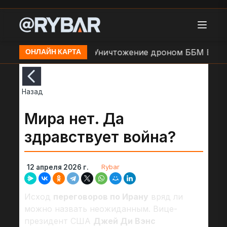
 Орехове
Кадры: Уничтожение дроном ББМ ВСУ
ОНЛАЙН КАРТА
Назад
Мира нет. Да
здравствует война?
Rybar
12 апреля 2026 г.
Исход
переговоров по Ирану
вряд ли
можно назвать неожиданным. Вице-
президент США
Джей Ди Вэнс