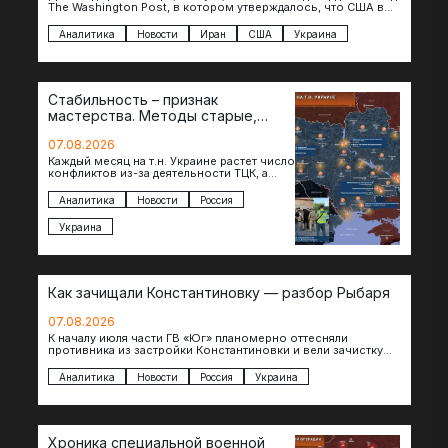
The Washington Post, в котором утверждалось, что США в
настоящее время столкнулись…
Аналитика
Новости
Иран
США
Украина
Стабильность – признак
мастерства. Методы старые,
скандалы новые
07.08.2026
Каждый месяц на т.н. Украине растет число
конфликтов из-за деятельности ТЦК, а
сами столкновения становятся всё более
ожесточёнными. Раздражения и…
Аналитика
Новости
Россия
Украина
Как зачищали Константиновку — разбор Рыбаря
07.08.2026
К началу июля части ГВ «Юг» планомерно оттесняли
противника из застройки Константиновки и вели зачистку
города. В то же время…
Аналитика
Новости
Россия
Украина
Хроника специальной военной