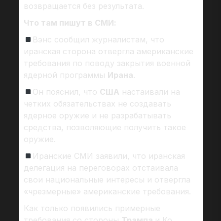
возвращается без результата.
Что там пишут в СМИ:
Вэнс сообщил журналистам, что
иранская сторона отвергла американские
требования по поводу закрытия военной
ядерной программы
Ирана
.
Он пояснил, что
США
настаивали на
четких обязательствах не создавать
ядерное оружие и не разрабатывать
средства, позволяющие получить такое
оружие.
Иранские СМИ заявили, что иранская
делегация на переговорах отстаивала
свои национальные интересы и отвергла
«чрезмерные» американские требования.
Как только появились примерные
требования со стороны
Трампа
и Ко,