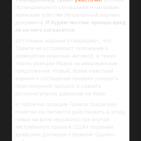
потенциального соглашения и направил
иранским властям обновленный вариант
документа.
И будем честны: иранцы вряд
ли на него согласятся
.
Источники издания утверждают, что
Трампа не устраивают положения о
разморозке иранских активов, а также
темпы реакции Ирана на американские
предложения. Новый, более «жесткий
вариант» соглашения призван ускорить
переговорный процесс и оказать
дополнительное давление на Иран.
И публично позиция Трампа предельно
понятна: он пытается действовать в угоду
пиара на фоне недовольства внутри
«ястребиного крыла в США» первыми
драфтами договора с Ираном. Однако