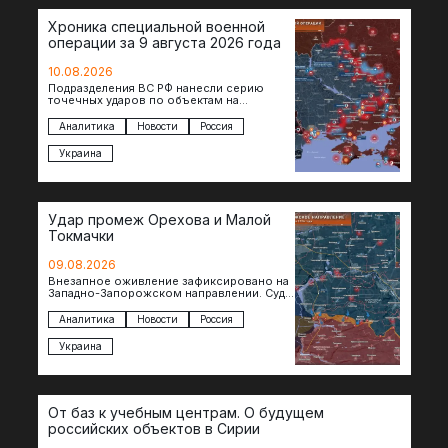
Хроника специальной военной
операции за 9 августа 2026 года
10.08.2026
Подразделения ВС РФ нанесли серию
точечных ударов по объектам на
территории противника. Поражен завод в
Житомире, объект в Киеве, особо…
Аналитика
Новости
Россия
Украина
Удар промеж Орехова и Малой
Токмачки
09.08.2026
Внезапное оживление зафиксировано на
Западно-Запорожском направлении. Судя
по появляющимся кадрам, российские
подразделения предприняли рывок в
Аналитика
Новости
Россия
сторону западных окраин Малой
Токмачки…
Украина
От баз к учебным центрам. О будущем
российских объектов в Сирии