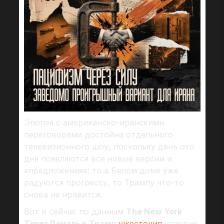
Эпопея с американско-иранскими
переговорами достойна отдельного
телевизионного шоу, поскольку день ото
дня появляются все новые версии и
«предложения»: то в Белом доме уже
радуются прогрессу, то Трампу что-то
снова не нравится.
Вот и сейчас по данным
The New York
TimesДональд Трамп
ужесточил
условия