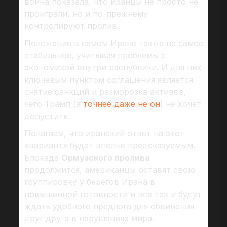
война показала, что иранцы не просто не
проиграли, но и по-прежнему
контролируют пролив.
Положение в самом Иране также не самое
стабильное, учитывая проблемы с
экономикой внутри республики. И для них
ключевым пунктом соглашения является
снятие санкций и разморозка активов,
чего Трамп (а
точнее даже не он
) не хочет
допустить.
Полагаем, что иранский ответ на этот
«вариант» будет вполне предсказуемым.
Блокада
Ормузского пролива
продолжится, американцы оставят свою
группировку у берегов Ирана в
повышенной готовности и все так и будут
ждать удобного предлога для обвинения
друг друга в нарушениях мира.