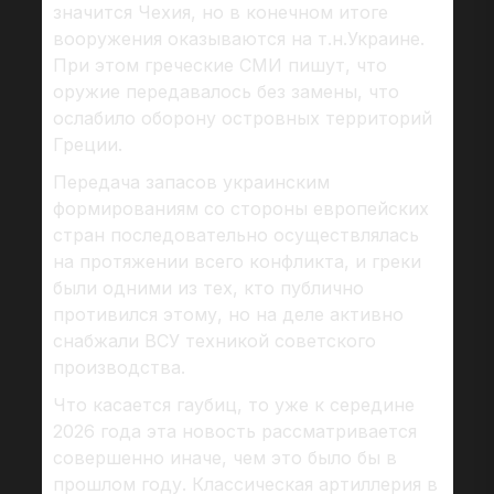
значится Чехия, но в конечном итоге
вооружения оказываются на т.н.Украине.
При этом греческие СМИ пишут, что
оружие передавалось без замены, что
ослабило оборону островных территорий
Греции.
Передача запасов украинским
формированиям со стороны европейских
стран последовательно осуществлялась
на протяжении всего конфликта, и греки
были одними из тех, кто публично
противился этому, но на деле активно
снабжали ВСУ техникой советского
производства.
Что касается гаубиц, то уже к середине
2026 года эта новость рассматривается
совершенно иначе, чем это было бы в
прошлом году. Классическая артиллерия в