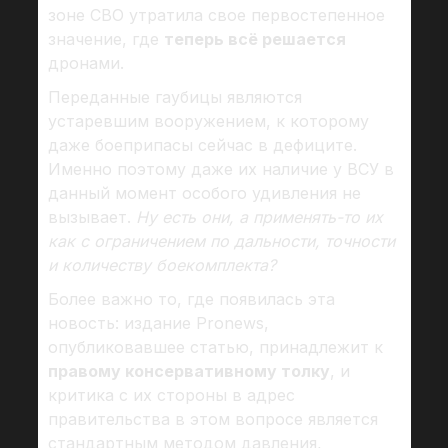
зоне СВО утратила свое первостепенное
значение, где
теперь всё решается
дронами.
Переданные гаубицы являются
устаревшим вооружением, к которому
даже боеприпасы сейчас в дефиците.
Именно поэтому даже их наличие у ВСУ в
данный момент особого удивления не
вызывает.
Ну есть они, а применять-то их
как с ограничением по дальности, точности
и количеству боекомплекта?
Более важно то, где появилась эта
новость: издание Pronews,
опубликовавшее статью, принадлежит к
правому консервативному толку
, и
критика с их стороны в адрес
правительства в этом вопросе является
стандартным методом давления,