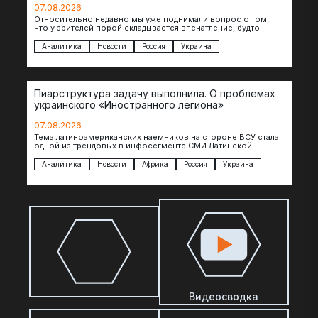
07.08.2026
Относительно недавно мы уже поднимали вопрос о том,
что у зрителей порой складывается впечатление, будто
российские операторы БЛА практически не…
Аналитика
Новости
Россия
Украина
Пиарструктура задачу выполнила. О проблемах
украинского «Иностранного легиона»
07.08.2026
Тема латиноамериканских наемников на стороне ВСУ стала
одной из трендовых в инфосегменте СМИ Латинской
Америки. И последние полгода оттуда идет…
Аналитика
Новости
Африка
Россия
Украина
Видеосводка