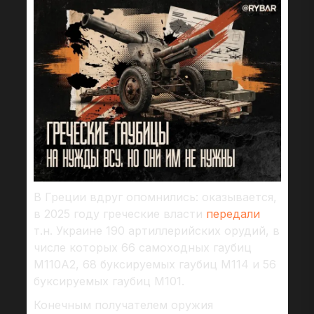
В Греции вдруг опомнились: оказывается,
в 2025 году греческие власти
передали
т.н. Украине 190 артиллерийских орудий, в
числе которых 66 самоходных гаубиц
M110A2, 68 буксируемых гаубиц M114 и 56
буксируемых гаубиц M101.
Конечным получателем оружия