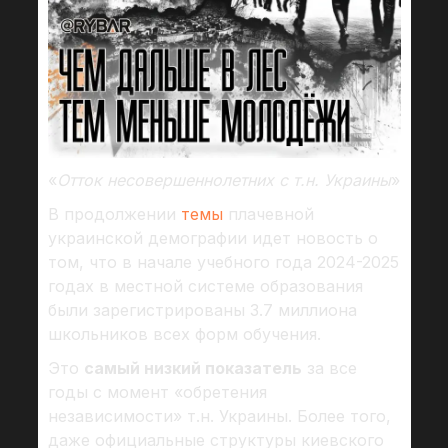
«
Отток несовершеннолетних с т.н. Украины
»
В продолжении
темы
плачевной
украинской демографии идет новость о
том, что в начале учебного года 2024-2025
годах в местной системе образования
были зарегистрированы 3.7 миллиона
школьников всех форм обучения.
Это
самый низкий показатель
за все
годы с момент «обретения
независимости» т.н. Украины. Более того,
даже официальные структуры киевского