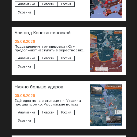
Днепропетровской областях. Под…
Аналитика
Новости
Россия
Украина
Бои под Константиновкой
05.08.2026
Подразделения группировки «Юг»
продолжают наступать в окрестностях
Константиновки после освобождения
города. Пока на восточном фланге идут
Аналитика
Новости
Россия
ожесточенные бои за окраины…
Украина
Нужно больше ударов
05.08.2026
Ещё одна ночь в столице т.н. Украины
прошла громко. Российские войска
поразили транспортно-логистические
объекты и предприятия в Киеве и
Аналитика
Новости
Россия
окрестностях….
Украина