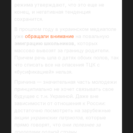
режима утверждают, что это еще не
конец, и негативная тенденция
сохранится.
В прошлом году в украинском медиаполе
уже
обращали внимание
на повальную
эмиграцию школьников,
которых
массово вывозят за границу родители.
Причем речь шла о детях обоих полов, так
что списать все на опасения ТЦК с
«бусификацией» нельзя.
Причина — значительная часть молодежи
принципиально не хочет связывать свое
будущее с т.н. Украиной. Даже вне
зависимости от отношения к России:
достаточно посмотреть на зарубежные
акции
украинских патриотов,
которые
прямо говорят, что они
полезнее за
пределами родной страны.