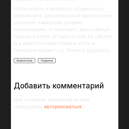
Отток юного и молодого украинского
населения в среднесрочной перспективе
усложнит киевскому режиму
мобилизацию, и повторить масштабный
призыв в стиле 22 года он уже не сможет.
А в долгосрочном плане все это в
принципе лишает т.н. Украину будущего.
Аналитика
Украина
Добавить комментарий
Для отправки комментария вам
необходимо
авторизоваться
.