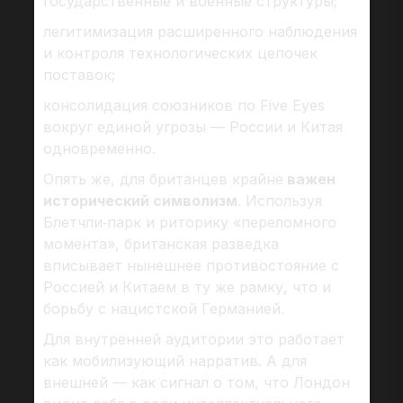
государственные и военные структуры;
легитимизация расширенного наблюдения
и контроля технологических цепочек
поставок;
консолидация союзников по Five Eyes
вокруг единой угрозы — России и Китая
одновременно.
Опять же, для британцев крайне
важен
исторический символизм
. Используя
Блетчли‑парк и риторику «переломного
момента», британская разведка
вписывает нынешнее противостояние с
Россией и Китаем в ту же рамку, что и
борьбу с нацистской Германией.
Для внутренней аудитории это работает
как мобилизующий нарратив. А для
внешней — как сигнал о том, что Лондон