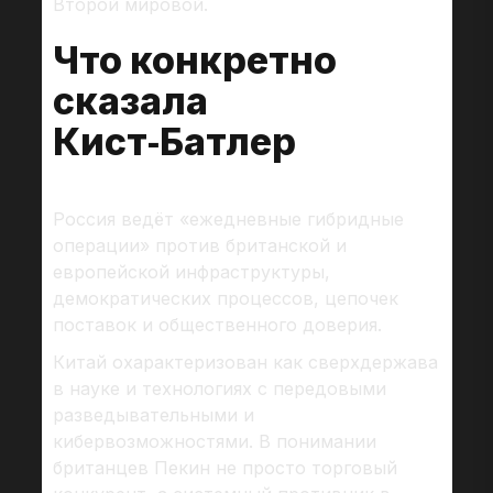
Второй мировой.
Что конкретно
сказала
Кист‑Батлер
Россия ведёт «ежедневные гибридные
операции» против британской и
европейской инфраструктуры,
демократических процессов, цепочек
поставок и общественного доверия.
Китай охарактеризован как сверхдержава
в науке и технологиях с передовыми
разведывательными и
кибервозможностями. В понимании
британцев Пекин не просто торговый