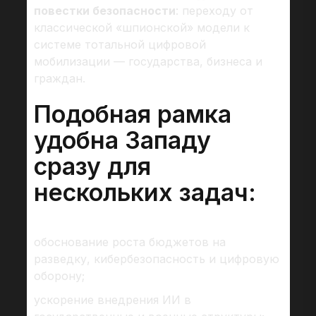
повестки безопасности
: переходу от
классической «шпионской» модели к
системе тотальной цифровой
мобилизации — государства, бизнеса и
граждан.
Подобная рамка
удобна Западу
сразу для
нескольких задач:
обоснование роста бюджетов на
разведку, кибербезопасность и цифровую
оборону;
ускорение внедрения ИИ в