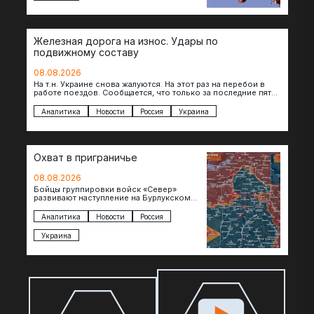
Железная дорога на износ. Удары по
подвижному составу
08.08.2026
На т.н. Украине снова жалуются. На этот раз на перебои в
работе поездов. Сообщается, что только за последние пять
дней…
Аналитика
Новости
Россия
Украина
Охват в приграничье
08.08.2026
Бойцы группировки войск «Север»
развивают наступление на Бурлукском
направлении. Российские подразделения
теснят противника сразу на нескольких
Аналитика
Новости
Россия
участках, создавая угрозу охвата…
Украина