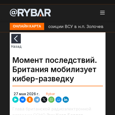
 БЛА "Молния" по позиции ВСУ в н.п. Золочев
Арто
ОНЛАЙН КАРТА
Назад
Момент последствий.
Британия мобилизует
кибер-разведку
Rybar
27 мая 2026 г.
Глава британской радиоэлектронной