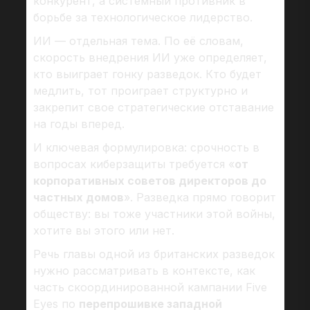
конкурент, а системный противник в
борьбе за технологическое лидерство.
ИИ — отдельная тема. По её словам,
скорость внедрения ИИ уже определяет,
кто выиграет гонку разведок. Кто будет
медлить, тот проиграет структурно и
закрепит свое стратегические отставание
на годы вперед.
И ключевая формулировка: срочность в
вопросах киберзащиты требуется «
от
корпоративных советов директоров до
частных домов
». Разведка прямо говорит
обществу: вы тоже участники этой войны,
хотите вы этого или нет.
Речь главы одной из британских разведок
нужно рассматривать в контексте, как
часть скоординированной кампании Five
Eyes по
перепрошивке западной