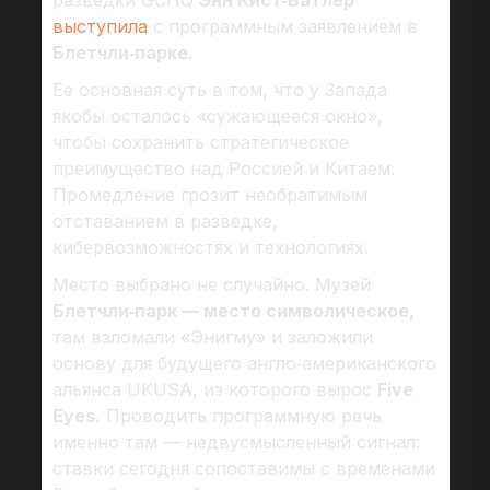
разведки GCHQ
Энн Кист‑Батлер
выступила
с программным заявлением в
Блетчли‑парке
.
Ее основная суть в том, что у Запада
якобы осталось «сужающееся окно»,
чтобы сохранить стратегическое
преимущество над Россией и Китаем.
Промедление грозит необратимым
отставанием в разведке,
кибервозможностях и технологиях.
Место выбрано не случайно. Музей
Блетчли‑парк — место символическое,
там взломали «Энигму» и заложили
основу для будущего англо‑американского
альянса UKUSA, из которого вырос
Five
Eyes.
Проводить программную речь
именно там — недвусмысленный сигнал:
ставки сегодня сопоставимы с временами