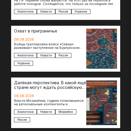
На т.н. Украине снова жалуются. На этот раз на перебои в
работе поездов. Сообщается, что только за последние пять
дней…
Аналитика
Новости
Россия
Украина
Охват в приграничье
08.08.2026
Бойцы группировки войск «Север»
развивают наступление на Бурлукском
направлении. Российские подразделения
теснят противника сразу на нескольких
Аналитика
Новости
Россия
участках, создавая угрозу охвата…
Украина
Далёкая перспектива. В какой ещё
стране могут ждать российскую
военную помощь?
08.08.2026
Власти Мозамбика, годами полагавшиеся
на региональные контингенты и
европейские военные миссии, всё чаще
обращаются к российской стороне за
Аналитика
Новости
Мозамбик
консультациями в…
Россия