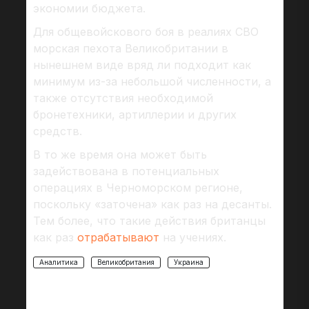
экономии бюджета.
Для общевойскового боя в реалиях СВО
морская пехота Великобритании в
нынешнем виде вряд ли подходит как
минимум из-за небольшой численности, а
также отсутствия необходимой
бронетехники, артиллерии и других
средств.
В то же время она может быть
задействована в потенциальных
операциях в Черноморском регионе,
поскольку «заточена» как раз на десанты.
Тем более, что такие действия британцы
как раз
отрабатывают
на учениях.
Аналитика
Великобритания
Украина