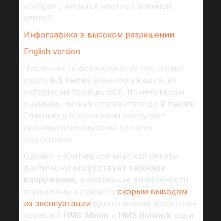
которая считается местной военной
элитой.
Инфографика в высоком разрешении
English version
Численность формирования составляет
около
6.5 тысяч
военнослужащих, из
которых на помощь ВСУ, по некоторым
оценкам, может отправиться до
2 тысяч.
Главным достоинством выступает
сравнительно высокий уровень
подготовки.
Однако у британской морской пехоты
фактически
отсутствует тяжелое
вооружение,
а мобильные возможности
ограничены в связи со
скорым выводом
из эксплуатации
единственных десантных
кораблей
HMS Albion
и
HMS Bulwark
ради