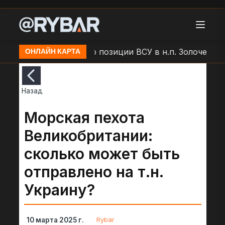
ар БЛА "Молния" по позиции ВСУ в н.п. Золочев
А
ОНЛАЙН КАРТА
Назад
Морская пехота
Великобритании:
сколько может быть
отправлено на т.н.
Украину?
Rybar
10 марта 2025 г.