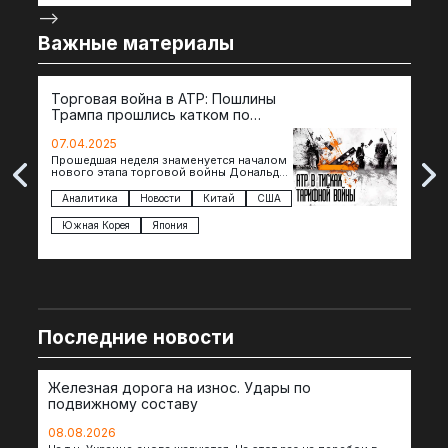
-->
Важные материалы
Торговая война в АТР: Пошлины
72 
Трампа прошлись катком по
гот
странам региона
07.04.2025
07.
Прошедшая неделя знаменуется началом
Вос
нового этапа торговой войны Дональда
The 
Трампа — пошлины введены в отношении
нов
импорта из более 100 стран…
с з
Аналитика
Новости
Китай
США
Ан
под
Южная Корея
Япония
Ве
Последние новости
Железная дорога на износ. Удары по
подвижному составу
08.08.2026