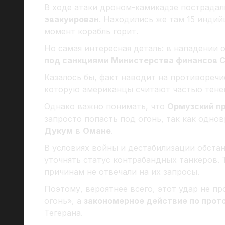
В ходе атаки дроном-камикадзе пострадал
эвакуирован
. Находились же там 15 индий
момент корабль горит.
Но самая интересная деталь: в нападении 
под санкциями Министерства финансов 
Казалось бы, факт наводит на противоречи
которую американцы считают частью тене
Однако важно понимать, что
Ормузский п
запросто попасть под огонь, так как одно
Дукум
в
Омане
.
В условиях войны и дестабилизации обста
уточнять статус контрабандных танкеров. 
причинам не отвечали на их запросы.
Поэтому, вероятнее всего, этот удар не п
огонь», а
закономерное действие по прот
Тегерана.