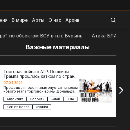
ния
В мире
Арты
О нас
Архив
 по объектам ВСУ в н.п. Бурынь
Атака БЛА на пози
Важные материалы
Торговая война в АТР: Пошлины
72 ч
Трампа прошлись катком по странам
гото
региона
07.04.2025
07.04
Прошедшая неделя знаменуется началом
Воскр
нового этапа торговой войны Дональда
The D
Трампа — пошлины введены в отношении
новос
импорта из более 100 стран…
загол
Аналитика
Новости
Китай
США
Ана
подг
Южная Корея
Япония
Вел