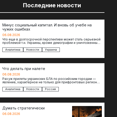
Последние новости
Минус социальный капитал. И вновь об учебе на
чужих ошибках
06.08.2026
Что еще в долгосрочной перспективе может стать серьезной
проблемой т.н. Украины, кроме демографии и уничтоженных
объектов инфраструктуры, восстановление которых будет…
Аналитика
Новости
Украина
Что делать при налете
06.08.2026
Раз уж прилеты украинских БЛА по российским городам —
явление, характерное не только для прифронтовых регионов,
то становится логичным вопрос…
Аналитика
Новости
Россия
Думать стратегически
06.08.2026