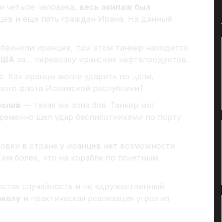
и четыре человека,
весь экипаж был
цев и еще пять граждан Ирана. На данный
обвинили иранцев, при этом танкер находится
США
за… перевозку иранских нефтепродуктов.
е. Как иранцы могли ударить по цели,
вого флота Исламской республики?
ролив
— такая же зона боя. Танкер мог
временно шел удар беспилотниками по порту
новки в стране у иранцев нет возможности
Тем более, что на корабле по понятным
ростая случайность и не «дружественный
околу
и практическая реализация угроз из