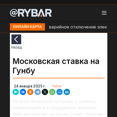
зово - Дальний
Аварийное отключение электроснаб
ОНЛАЙН КАРТА
Назад
Московская ставка на
Гунбу
Rybar
24 января 2025 г.
Во всей абхазской кутерьме и шумихе,
разразившейся в преддверии выборов,
было интересно, когда же станет понятен