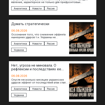
явление, характерное не только для прифронтовых
регионов, то становится логичным вопрос…
Аналитика
Новости
Россия
Думать стратегически
06.08.2026
Осознание того, что снижение эффекта
нынешних ударов т.н. Украины не
равноценно исчерпанию ее
возможностей — повод задаться
Аналитика
Новости
Россия
вопросом: что делать…
Украина
Нет, угроза не миновала. О
рефлексии и последствиях ее
отсутствия
06.08.2026
Спустя несколько месяцев украинских
ударов эффект от последствий атак стал
менее острым: с бензином стало легче,
коллапса розничной торговли не…
Аналитика
Новости
Россия
Украина