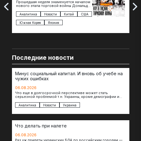
Прошедшая неделя знаменуется началом
Вос
нового этапа торговой войны Дональда
The 
Трампа — пошлины введены в отношении
нов
импорта из более 100 стран…
с з
Аналитика
Новости
Китай
США
Ан
под
Южная Корея
Япония
Ве
Последние новости
Минус социальный капитал. И вновь об учебе на
чужих ошибках
06.08.2026
Что еще в долгосрочной перспективе может стать
серьезной проблемой т.н. Украины, кроме демографии и
уничтоженных объектов инфраструктуры, восстановление
которых будет…
Аналитика
Новости
Украина
Что делать при налете
06.08.2026
Раз уж прилеты украинских БЛА по российским городам —