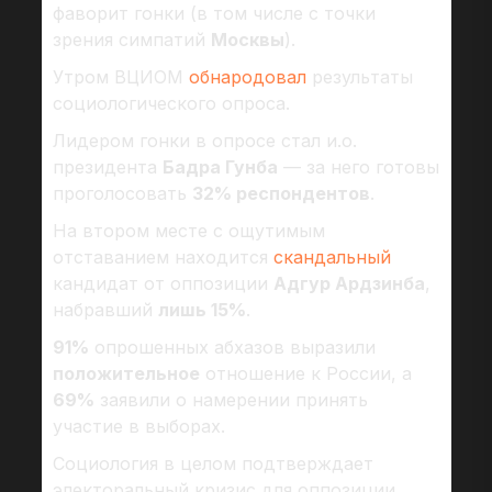
фаворит гонки (в том числе с точки
зрения симпатий
Москвы
).
Утром ВЦИОМ
обнародовал
результаты
социологического опроса.
Лидером гонки в опросе стал и.о.
президента
Бадра Гунба
— за него готовы
проголосовать
32% респондентов
.
На втором месте с ощутимым
отставанием находится
скандальный
кандидат от оппозиции
Адгур Ардзинба
,
набравший
лишь 15%
.
91%
опрошенных абхазов выразили
положительное
отношение к России, а
69%
заявили о намерении принять
участие в выборах.
Социология в целом подтверждает
электоральный кризис для оппозиции.