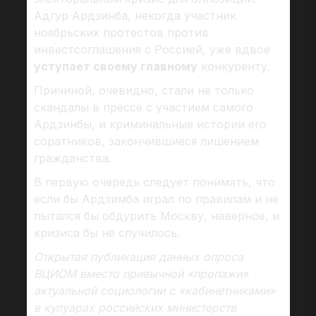
Адгур Ардзинба, некогда участник
ноябрьских протестов против
инвестсоглашения с Россией, уже вдвое
уступает своему главному
конкуренту.
Причиной, очевидно, стали не только
скандалы в прессе с участием самого
Ардзинбы, и криминальные истории его
соратников, закончившиеся лишением
гражданства.
В первую очередь следует понимать, что
если бы Ардзимба играл по правилам и не
пытался бы обдурить Москву, наверное, и
кризиса бы не случилось.
Открытая публикация данных опроса
ВЦИОМ вместо привычной «пропажи»
актуальной социологии с «кабинетниками»
в кулуарах российских министерств