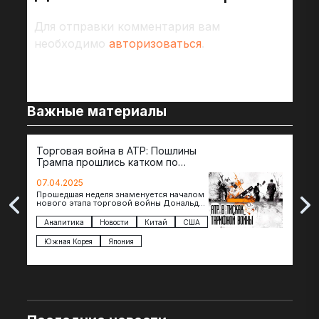
Для отправки комментария вам
необходимо
авторизоваться
.
Важные материалы
Торговая война в АТР: Пошлины
72 
Трампа прошлись катком по
гот
странам региона
07.04.2025
07.
Прошедшая неделя знаменуется началом
Вос
нового этапа торговой войны Дональда
The 
Трампа — пошлины введены в отношении
нов
импорта из более 100 стран…
с з
Аналитика
Новости
Китай
США
Ан
под
Южная Корея
Япония
Ве