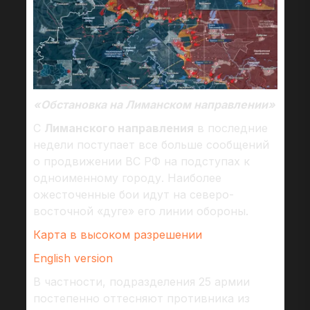
«Обстановка на Лиманском направлении»
С
Лиманского направления
в последние
недели поступает все больше сообщений
о продвижении ВС РФ на подступах к
одноименному городу. Наиболее
ожесточенные бои идут на северо-
восточной «дуге» его линии обороны.
Карта в высоком разрешении
English version
В частности, подразделения 25 армии
постепенно оттесняют противника из