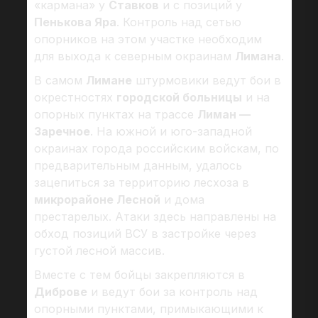
«кармана» у
Ставков
и с позиций у
Пенькова Яра
. Контроль над сетью
опорников на этом участке необходим
для выхода к северным окраинам
Лимана
.
В самом
Лимане
штурмовики ведут бои в
окрестностях
городской больницы
и на
опорных пунктах на трассе
Лиман —
Заречное
. На южной и юго-западной
окраинах города российским войскам, по
предварительным данным, удалось
зацепиться за территорию лесхоза в
микрорайоне Лесной
и дома
престарелых. Атаки здесь направлены на
обход позиций ВСУ в застройке через
густой лесной массив.
Вместе с тем бойцы закрепляются в
Диброве
и ведут бои за контроль над
опорными пунктами, примыкающими к