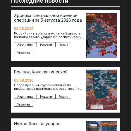
Последние новости
Хроника специальной военной
операции за 5 августа 2026 года
05.08.2026
Российские войска в ночь на 5 августа
нанесли серию ударов по логистическим
объектам противника в Киевской и
Днепропетровской областях. Под…
Аналитика
Новости
Россия
Украина
Бои под Константиновкой
05.08.2026
Подразделения группировки «Юг»
продолжают наступать в окрестностях
Константиновки после освобождения
города. Пока на восточном фланге идут
Аналитика
Новости
Россия
ожесточенные бои за окраины…
Украина
Нужно больше ударов