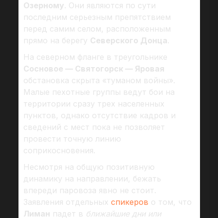
Озерному
. Они являются по сути
последним серьезным препятствием
перед самим селом, расположенным
прямо на берегу
Северского Донца
.
На северном фланге в треугольнике
Сосновое — Святогорск — Яровая
обстановка скрыта «туманом войны».
Малые пехотные группы ведут бои на
территории сразу трех населенных
пунктов, однако отсутствие кадров и
сведений с мест пока не позволяет
провести точную линию
соприкосновения.
Несмотря на общую позитивную
динамику на направлении, бежать
впереди паровоза явно не стоит.
Заявления отдельных
спикеров
о том, что
Лиман
падет в
ближайшие дни или