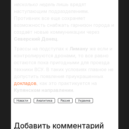
несколько недель
лишь вредят
наступающим подразделениям.
Противник все еще сохраняет
возможность снабжать гарнизон города и
создаёт новые коммуникации через
Северский Донец
.
Трассы на подступах к
Лиману
же если и
контролируются дронами, то все равно
остаются пока пригодными для проезда
техники ВСУ. В таких условиях главное не
допустить появления приукрашенных
докладов
, как это практикуется на
Купянском направлении
.
Новости
Аналитика
Россия
Украина
Добавить комментарий