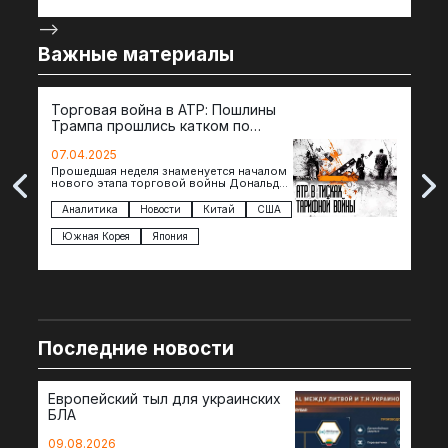
-->
Важные материалы
Торговая война в АТР: Пошлины
72 
Трампа прошлись катком по
гот
странам региона
07.04.2025
07.
Прошедшая неделя знаменуется началом
Вос
нового этапа торговой войны Дональда
The 
Трампа — пошлины введены в отношении
нов
импорта из более 100 стран…
с з
Аналитика
Новости
Китай
США
Ан
под
Южная Корея
Япония
Ве
Последние новости
Европейский тыл для украинских
БЛА
09.08.2026