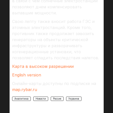
в связи с чем солнечные электростанции
позволяют днем компенсировать
выпавшие мощности.
Свою лепту также вносит работа ГЭС и
атомных электростанций. Кроме того,
противник также продолжает завозить
генераторы на объекты критической
инфраструктуры и разворачивать
когенерационные установки, что
позволяет сгладить последствия налетов.
Карта в высоком разрешении
English version
Онлайн-карты доступны по подписке на
map.rybar.ru
Аналитика
Новости
Россия
Украина