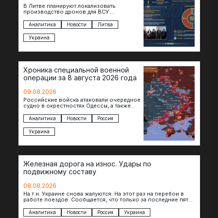
В Литве планируют локализовать
производство дронов для ВСУ.
Соглашение в формате Drone Deal
президенты Гитанас Науседа и Владимир
Аналитика
Новости
Литва
Зеленский подписали…
Украина
Хроника специальной военной
операции за 8 августа 2026 года
09.08.2026
Российские войска атаковали очередное
судно в окрестностях Одессы, а также
поразили склады в Харьковской, Киевской
и Черниговской областях. В Сумской…
Аналитика
Новости
Россия
Украина
Железная дорога на износ. Удары по
подвижному составу
08.08.2026
На т.н. Украине снова жалуются. На этот раз на перебои в
работе поездов. Сообщается, что только за последние пять
дней…
Аналитика
Новости
Россия
Украина