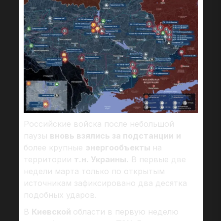
Российские войска после небольшой
паузы
вновь взялись за подстанции
и
более крупные
энергообъекты
на
территории
т.н. Украины.
В первые две
недели марта только по открытым
источникам зафиксировано два десятка
подобных ударов.
В
Киевской
области в первую неделю