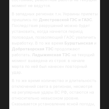
момент не ведутся.
В западных регионах т.н. Украины прилеты
пришлись по
Днестровской ГЭС и ГАЭС
.
Последствия разрушений можно будет
установить, когда начнется период
половодья, позволяющий ГАЭС увеличить
выработку. В то же время
Бурштынская
и
Добротворская ТЭС
продолжают
работать.
Ладыжинская ТЭС
на текущий
момент выведена из строя: в начале
марта по ней был нанесен повторный
удар.
В то же время количество и длительность
отключений света в регионах, несмотря
на регулярные удары ВС РФ, остаются на
относительно невысоком уровне.
Сказывается установление ясной погоды,