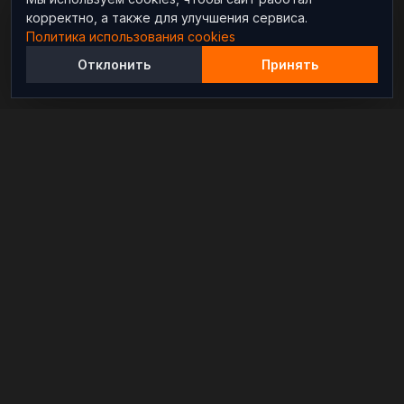
корректно, а также для улучшения сервиса.
Политика использования cookies
Отклонить
Принять
Независимый информационно-аналитический
проект, освещающий конфликты и геополитические
события в мире.
РАЗДЕЛЫ
Новости
Аналитика