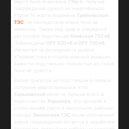
марта была атакована
ТЭЦ-5
, получив
повреждения одного из энергоблоков.
Утром 14 марта поражена
Трипольская
ТЭС
, но последствия атаки пока не
известны. Также под удар в очередной
раз попала подстанция
Киевская 750 кВ
.
Повреждены
ОРУ 330 кВ и ОРУ 750 кВ
.
Несмотря на регулярность ударов
«Геранистов» и стратегической авиации,
вывести подстанцию полностью из строя
пока не удается.
Волна прилетов на подстанции в первой
половине марта пришлась и по
Харьковской
области, больше всего в
окрестностях
Харькова
, что привело к
отключениям света в нескольких районах
города.
Змиевская ТЭС
после полученных
зимой повреждений остается в нерабочем
состоянии, ремонтные работы на текущий