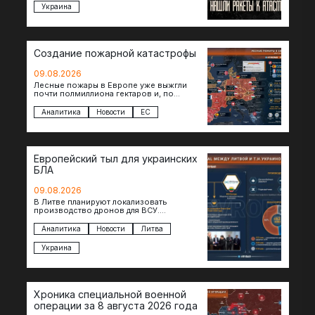
Украина
Создание пожарной катастрофы
09.08.2026
Лесные пожары в Европе уже выжгли
почти полмиллиона гектаров и, по
предварительной оценке, они обошлись
экономике в €15,6–19,1 млрд. К…
Аналитика
Новости
ЕС
Европейский тыл для украинских
БЛА
09.08.2026
В Литве планируют локализовать
производство дронов для ВСУ.
Соглашение в формате Drone Deal
президенты Гитанас Науседа и Владимир
Аналитика
Новости
Литва
Зеленский подписали…
Украина
Хроника специальной военной
операции за 8 августа 2026 года