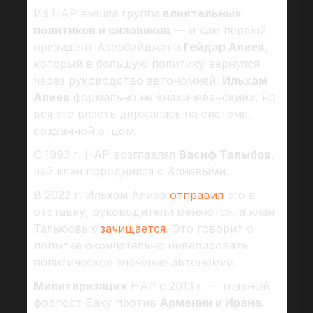
Из НАР вышла группа
влиятельных
политиков и силовиков
— и сам первый
президент Азербайджана
Гейдар Алиев
,
который в большую политику вернулся
через руководство автономией.
Ильхам
Алиев
формально не «нахичеванский», но
вся его власть держалась на системе,
созданной отцом.
С 1993 г. НАР возглавлял
Васиф Талыбов
,
чей клан породнился с Алиевыми.
В 2022 г. Ильхам Алиев
отправил
его в
отставку, руководители меняются, а клан
Талыбовых
зачищается
. Это говорит о
попытке окончательно нивелировать
политическое значение автономии.
Милитаризация
НАР с 2013 г. — главный
форпост Баку против
Армении и Ирана.