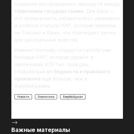
создании беспрерывного маршрута между
тюркскими государствами
. Для Баку —
это возможность избавиться от уязвимого
и особого статуса НАР, которая завязана
на Турцию и Иран, что порождает риски
для центральных властей
.
Именно поэтому создается сухопутная
блокада НАР, которая держит в
заложниках 470 тыс. граждан,
страдающих
от бедности и правового
произвола
ещё больше, чем в
Азербайджане.
Новости
Аналитика
Азербайджан
-->
Важные материалы