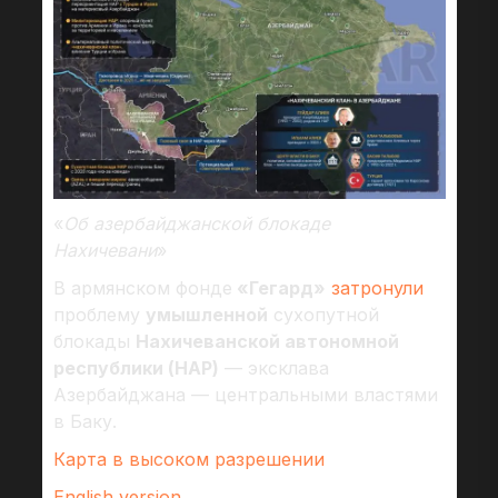
«
Об азербайджанской блокаде
Нахичевани
»
В армянском фонде
«Гегард»
затронули
проблему
умышленной
сухопутной
блокады
Нахичеванской автономной
республики (НАР)
— эксклава
Азербайджана — центральными властями
в Баку.
Карта в высоком разрешении
English version