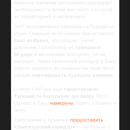
Военное значение автономии порождает
необходимость более жесткого контроля
за территорией и населением.
НАР экономически завязана на Турцию и
Иран. Главным источником газа остается
своп из Ирана
, что создает рычаг
давления. Газопровод из
турецкого
Ыгдара
в автономию достроен, но не
запущен. Через армянский коридор в Баку
смогут завязать автономию на свой газ и
заодно
нивелировать турецкое влияние.
Статус НАР все еще
гарантирован
Турцией по Карсскому договору
1921 г.
Однако в Баку
намерены
убрать отсылку к
нему.
Требование к Армении
предоставить
«Зангезурский коридор»
— не только о