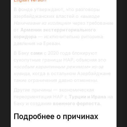
В фонде утверждают, что разговоры
азербайджанских властей о
«выводе
Нахичевани из изоляции»
через требование
от
Армении экстерриториального
коридора
— исключительно риторика
давления на Ереван.
В Баку
сами
с 2020 года блокируют
сухопутные границы НАР, объясняя это
«особым карантинным режимом» из-за
ковида
, когда в остальном Азербайджане
такие ограничения давно отменены.
Другие причины — экономическая
переориентация НАР с
Турции и Ирана
на
Баку и создание
военного форпоста.
Подробнее о причинах