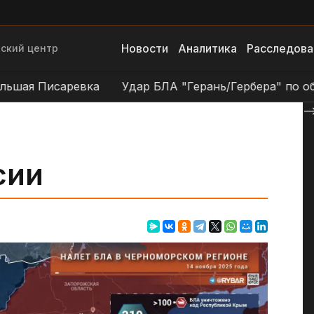
Новости
Аналитика
Расследова
ский центр
 Писаревка
Удар БЛА "Герань/Гербера" по объектам
--
сии