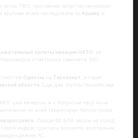
счетов ПВО: противник запустил несколько
 крупная атака последовала по
Крыму
и
дывательные полеты авиации НАТО:
за
 Черноморья отметились самолеты ВКС
естностей
Одессы
на
Тарханкут
, вторая
евской области
. Еще две группы прошли над
МОГ уже вечером, и к полуночи-часу ночи
актически по всей территории полуострова.
овороссийск.
Свыше 60 БЛА зашли на город
ртовой инфраструктуры возникло возгорание,
 введен режим ЧС.