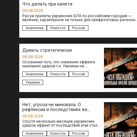
Что делать при налете
06.08.2026
Раз уж прилеты украинских БЛА по российским городам —
явление, характерное не только для прифронтовых регионов
то становится логичным вопрос…
Аналитика
Новости
Россия
Думать стратегически
06.08.2026
Осознание того, что снижение эффекта
нынешних ударов т.н. Украины не
равноценно исчерпанию ее возможностей
— повод задаться вопросом: что делать…
Аналитика
Новости
Россия
Украина
Нет, угроза не миновала. О
рефлексии и последствиях ее
отсутствия
06.08.2026
Спустя несколько месяцев украинских
ударов эффект от последствий атак стал
менее острым: с бензином стало легче,
коллапса розничной торговли не…
Аналитика
Новости
Россия