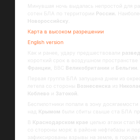
Минувшая ночь выдалась непростой для ра
сотен БЛА по территории
России.
Наиболее
Новороссийску
.
Карта в высоком разрешении
English version
Как и ранее, удару предшествовали
разве
короткий срок в воздушном пространстве
Франции
, ВВС
Великобритании
и
Бельгии
.
Первая группа БЛА запущена днем из окр
летела со стороны
Вознесенска
из
Никола
Коблево
и
Затокой
.
Беспилотники попали в зону досягаемости 
над
Крымом
были сбиты свыше ста БЛА пр
В
Краснодарском крае
целью атаки стал
Н
со стороны моря: в районе нефтебазы и по
зафиксированы взрывы на земле, в городе