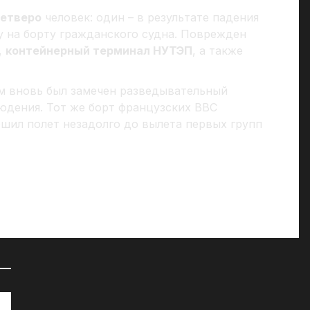
четверо
человек: один – в результате падения
у на борту гражданского судна. Поврежден
,
контейнерный терминал НУТЭП
, а также
м вновь был замечен разведывательный
юдения. Тот же борт французских ВВС
шил полет незадолго до вылета первых групп
72 часа на сборы: к чему СМИ
«Д