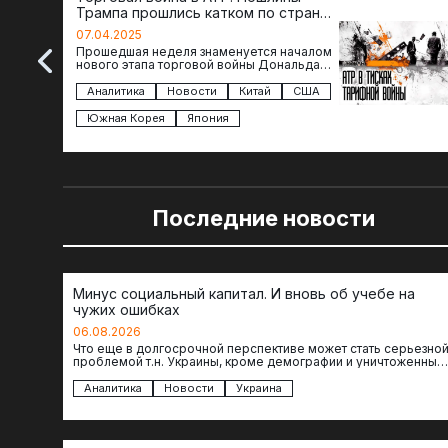
Трампа прошлись катком по странам
региона
07.04.2025
Прошедшая неделя знаменуется началом
нового этапа торговой войны Дональда
Трампа — пошлины введены в отношении
импорта из более 100 стран…
Аналитика
Новости
Китай
США
Южная Корея
Япония
Последние новости
Минус социальный капитал. И вновь об учебе на
чужих ошибках
06.08.2026
Что еще в долгосрочной перспективе может стать серьезно
проблемой т.н. Украины, кроме демографии и уничтоженных
объектов инфраструктуры, восстановление которых будет…
Аналитика
Новости
Украина