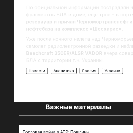
По официальной информации пострадали
фрагментов БЛА в доме, еще трое – в порт
резервуар
и
причал Черномортранснефти
нефтебаза на комплексе «Шесхарис»
.
Уже после ночного налета над Черноморье
самолет радиолектронной разведки и набл
Beechcraft 350ER/ALSR VADOR
вчера совер
БЛА с территории т.н. Украины.
Новости
Аналитика
Россия
Украина
Важные материалы
Торговая война в АТР: Пошлины