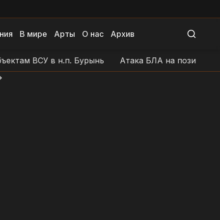
ния
В мире
Арты
О нас
Архив
 ВСУ в н.п. Бурынь
Атака БЛА на позиции ВСУ в ра
>