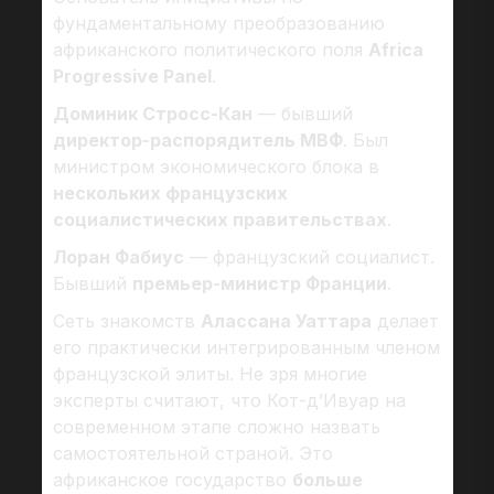
фундаментальному преобразованию
африканского политического поля
Africa
Progressive Panel
.
Доминик Стросс-Кан
— бывший
директор-распорядитель МВФ
. Был
министром экономического блока в
нескольких французских
социалистических правительствах
.
Лоран Фабиус
— французский социалист.
Бывший
премьер-министр Франции
.
Сеть знакомств
Алассана Уаттара
делает
его практически интегрированным членом
французской элиты. Не зря многие
эксперты считают, что Кот-д’Ивуар на
современном этапе сложно назвать
самостоятельной страной. Это
африканское государство
больше