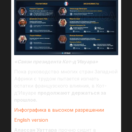
«Связи президента Кот-д’Ивуара»
Пока руководство многих стран Западной
Африки с трудом пытается изгнать
остатки французского влияния, в Кот-
д’Ивуаре
продолжают держаться за
прошлое.
Инфографика в высоком разрешении
English version
Алассан Уаттара
прочно сидит в