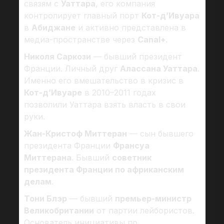
связям с
Уаттара
, его компания
контролирует главный порт
Кот-д’Ивуара
в
Абиджане
и активно представлена в
медиа-пространстве через
Canal+
.
Николя Саркози
— бывший президент
Франции. Личный друг
Алассана Уаттара
.
Именно его вмешательство в кризис в
Кот-д’Ивуаре
в 2010–2011 годах
позволили Уаттара взять власть в свои
руки.
Жан-Кристоф Миттеран
— сын бывшего
президента Франции
Франсуа
Миттерана
. Бывший
советник
президента Франции по африканским
делам
.
Тони Блэр
— бывший
премьер-министр
Великобритании
от партии лейбористов.
Основатель инициативы по