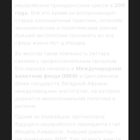
ивуарийском президентском кресле
с 2011
года.
Всё это время он воспроизводит
старые колониальные практики, позволяя
экономическим и политическим элитам
бывшей метрополии проникать во все
сферы жизни Кот-д’Ивуара.
Во многом такая лояльность Уаттара
связана с профессиональным прошлым.
Его карьера началась в
Международном
валютном фонде (МВФ)
и Центральном
банке государств Западной Африки,
международных институтах, на которых
держится неоколониальная политика в
регионе.
Одним из ближайших протекторов
будущего ивуарийского президента стал
Мишель Камдессю, бывший директор-
распорядитель МВФ. Ему удалось ввести