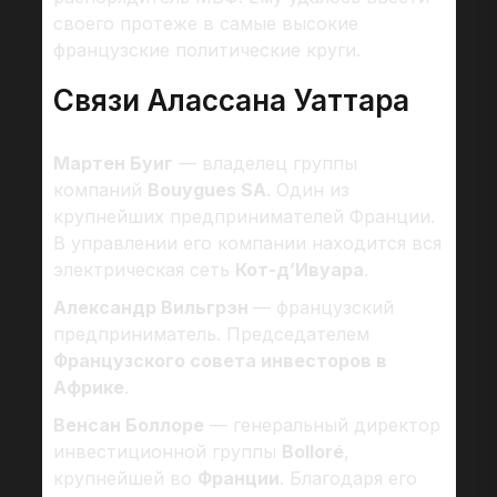
своего протеже в самые высокие
французские политические круги.
Связи Алассана Уаттара
Мартен Буиг
— владелец группы
компаний
Bouygues SA
. Один из
крупнейших предпринимателей Франции.
В управлении его компании находится вся
электрическая сеть
Кот-д’Ивуара
.
Александр Вильгрэн
— французский
предприниматель. Председателем
Французского совета инвесторов в
Африке
.
Венсан Боллоре
— генеральный директор
инвестиционной группы
Bolloré
,
крупнейшей во
Франции
. Благодаря его