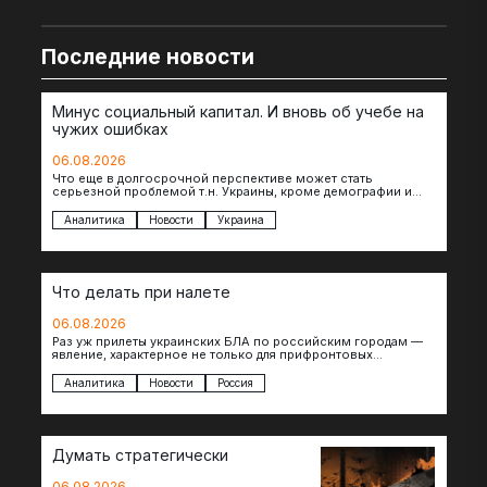
Последние новости
Минус социальный капитал. И вновь об учебе на
чужих ошибках
06.08.2026
Что еще в долгосрочной перспективе может стать
серьезной проблемой т.н. Украины, кроме демографии и
уничтоженных объектов инфраструктуры, восстановление
которых будет…
Аналитика
Новости
Украина
Что делать при налете
06.08.2026
Раз уж прилеты украинских БЛА по российским городам —
явление, характерное не только для прифронтовых
регионов, то становится логичным вопрос…
Аналитика
Новости
Россия
Думать стратегически
06.08.2026