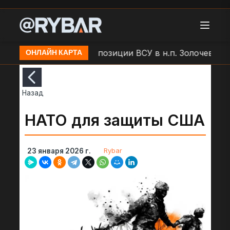
ар БЛА "Молния" по позиции ВСУ в н.п. Золочев
Ар
ОНЛАЙН КАРТА
Назад
НАТО для защиты США
Rybar
23 января 2026 г.