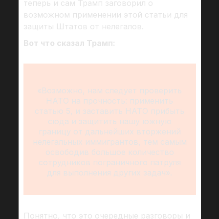
теперь и сам Трамп заговорил о
возможном применении этой статьи для
защиты Штатов от нелегалов.
Вот что сказал Трамп:
«Возможно, нам следует проверить
НАТО на прочность: применить
статью 5, и заставить НАТО прибыть
сюда и защитить нашу южную
границу от дальнейших вторжений
нелегальных иммигрантов, тем самым
освободив большое количество
сотрудников пограничного патруля
для выполнения других задач».
Понятно, что это очередные разговоры и