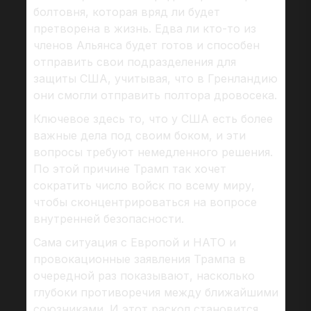
болтовня, которая вряд ли будет
претворена в жизнь. Едва ли кто-то из
членов Альянса будет готов и способен
отправить свои подразделения для
защиты США, учитывая, что в Гренландию
они смогли отправить полтора дровосека.
Ключевое здесь то, что у США есть более
важные дела под своим боком, и эти
вопросы требуют немедленного решения.
По этой причине Трамп так хочет
сократить число войск по всему миру,
чтобы сконцентрироваться на вопросе
внутренней безопасности.
Сама ситуация с Европой и НАТО и
провокационные заявления Трампа в
очередной раз показывают, насколько
глубоки противоречия между ближайшими
союзниками. И этот раскол становится