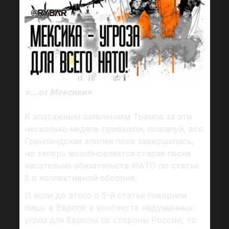
«…от Мексики»
К эпатажным заявлениям Трампа за эти
несколько недель привыкли, пожалуй, все.
Гренландская эпопея пока завершилась,
но теперь возобновляется старая песня
касательно обязательств НАТО по статье
5 о коллективной обороне.
И если до этого о 5-й статье говорили
лишь в Европе в контексте надуманных
угроз для Европы со стороны России, то