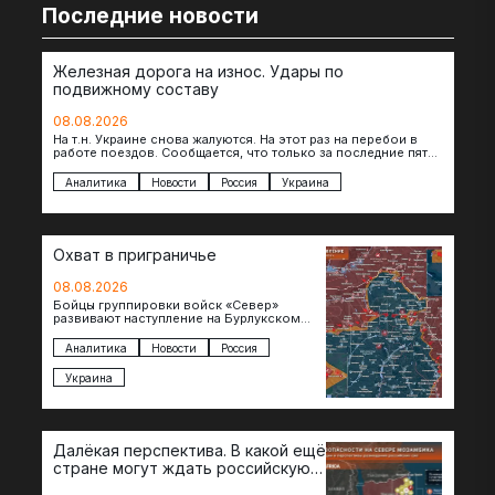
Последние новости
Железная дорога на износ. Удары по
подвижному составу
08.08.2026
На т.н. Украине снова жалуются. На этот раз на перебои в
работе поездов. Сообщается, что только за последние пять
дней…
Аналитика
Новости
Россия
Украина
Охват в приграничье
08.08.2026
Бойцы группировки войск «Север»
развивают наступление на Бурлукском
направлении. Российские подразделения
теснят противника сразу на нескольких
Аналитика
Новости
Россия
участках, создавая угрозу охвата…
Украина
Далёкая перспектива. В какой ещё
стране могут ждать российскую
военную помощь?