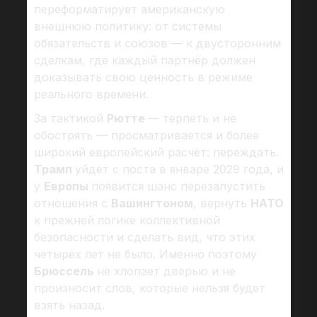
переформатирует американскую
внешнюю политику: от системы
обязательств и союзов — к двусторонним
сделкам, где каждый партнёр должен
доказывать свою ценность в режиме
реального времени.
За тактикой
Рютте
— терпеть и не
обострять — просматривается и более
широкий европейский расчёт: переждать.
Трамп
уйдёт с поста в январе 2029 года, и
у
Европы
появится шанс перезапустить
отношения с
Вашингтоном
, вернуть
НАТО
к прежней логике коллективной
безопасности и сделать вид, что этих
четырёх лет не было. Именно поэтому
Брюссель
не хлопает дверью и не
произносит слов, которые нельзя будет
взять назад.