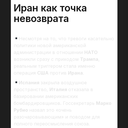
Иран как точка
невозврата
Несмотря на то, что тревоги касательно
политики новой американской
администрации в отношении
НАТО
возникли сразу с приходом
Трампа
,
реальным триггером стала именно
операция
США
против
Ирана
.
Испания
закрыла воздушное
пространство,
Италия
отказала в
базировании американских
бомбардировщиков. Госсекретарь
Марко
Рубио
назвал это «очень
разочаровывающим» и поводом для
полного переосмысления союза.