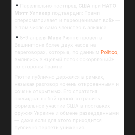
Параллельно постпред
США
при
НАТО
Мэтт
Уитакер
подтвердил: Трамп
«пересматривает и переоценивает всё» —
в том числе само членство в альянсе.
8–9 апреля
Марк Рютте
провёл в
Вашингтоне более двух часов на
переговорах, которые, по данным
Politico
,
вылились в «целый поток оскорблений»
со стороны Трампа.
Рютте публично держался в рамках,
называя разговор «очень откровенным» и
«очень открытым». Его стратегия
очевидна: любой ценой сохранить
формальное участие США в поставках
оружия Украине и обмене разведданными
— даже если для этого приходится
публично терпеть унижения.