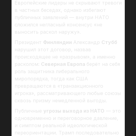
Европейские лидеры не скрывают тревоги
в частных беседах, однако избегают
публичных заявлений — внутри НАТО
сложился негласный консенсус «не
выносить раскол наружу».
Президент
Финляндии
Александр
Стубб
нарушил этот договор, назвав
происходящее не «разрывом», а именно
расколом:
Северная Европа
берёт на себя
роль защитника либерального
миропорядка, тогда как США
превращаются в «транзакционного
игрока», рассматривающего любые союзы
сквозь призму немедленной выгоды.
Публичные
угрозы выхода из НАТО
— это
одновременно и переговорное давление,
и симптом реальной идеологической
переориентации. Трамп последовательно