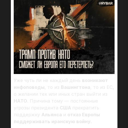
Уже чуть ли не каждый день
возникают
инфоповоды
, то из
Вашингтона
, то из ЕС
,
о желании тех или иных стран выйти из
НАТО
. Причина тому — постоянные
угрозы президента
США
прекратить
поддержку
Альянса
и
отказ Европы
поддерживать иранскую войну.