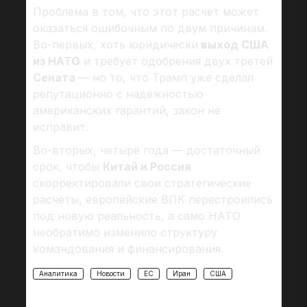
Проблема в том, что этот расчёт может
оказаться ошибочным по двум причинам.
Во-первых, хоть юридически
выход США
из НАТО
и требует одобрения двух третей
Сената
— но то, что Трамп уже сделал
репутационно с надёжностью
американских гарантий, закон не
исправит.
Во-вторых, четыре года — достаточный
срок, чтобы
Китай и Россия
скорректировали свои стратегические
расчёты, европейские ВПК перестроились
под новую реальность, а само НАТО
необратимо изменило структуру
командования и финансирования.
Аналитика
Новости
ЕС
Иран
США