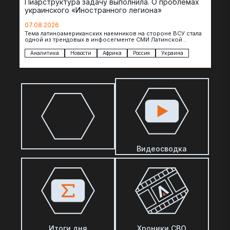
Пиарструктура задачу выполнила. О проблемах
украинского «Иностранного легиона»
07.08.2026
Тема латиноамериканских наемников на стороне ВСУ стала
одной из трендовых в инфосегменте СМИ Латинской
Америки. И последние полгода оттуда идет…
Аналитика
Новости
Африка
Россия
Украина
Видеосводка
Итоги дня
Хроники СВО