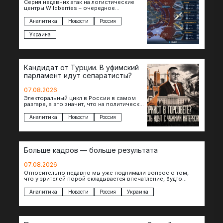
Серия недавних атак на логистические
центры Wildberries – очередное
свидетельство нарастающей угрозы для
российского тыла. И суть здесь даже не…
Аналитика
Новости
Россия
Украина
Кандидат от Турции. В уфимский
парламент идут сепаратисты?
07.08.2026
Электоральный цикл в России в самом
разгаре, а это значит, что на политическое
поле вновь выходят кандидаты с
сомнительной репутацией….
Аналитика
Новости
Россия
Больше кадров — больше результата
07.08.2026
Относительно недавно мы уже поднимали вопрос о том,
что у зрителей порой складывается впечатление, будто
российские операторы БЛА практически не…
Аналитика
Новости
Россия
Украина