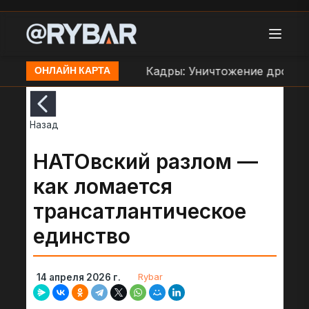
аве ВСУ в Орехове
Кадры: Уничтожение дроном Б
ОНЛАЙН КАРТА
Назад
НАТОвский разлом —
как ломается
трансатлантическое
единство
Rybar
14 апреля 2026 г.