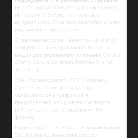
подрядчиков
и
агрессивных стартапов
из дрон-индустрии, которые уже умеют
не просто собирать прототипы, а
выдавать серийное производство и софт
под военные требования.
Отдельная история – иностранцы в этой
«американской» программе. В список
вошли
две украинские
компании: General
Cherry Corp и Ukrainian Defense Drones
Tech Corp.
Обе – производители FPV и ударных
дронов, которые уже два года
обкатываются в конфликте и
представляют, как должен выглядеть
рабочий дрон на насыщенном РЭБ
фронте.
Присутствует так и частная
израильская
XTEND Reality, известная своими