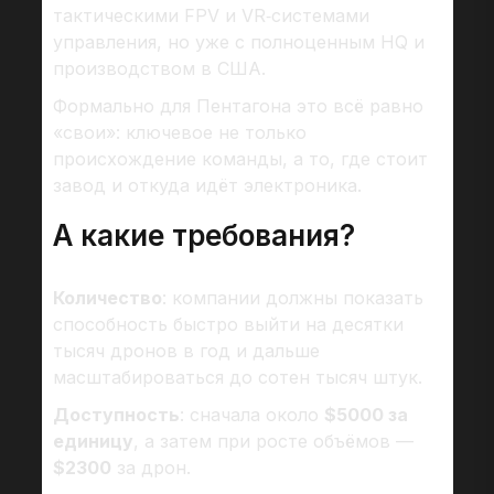
тактическими FPV и VR‑системами
управления, но уже с полноценным HQ и
производством в США.
Формально для Пентагона это всё равно
«свои»: ключевое не только
происхождение команды, а то, где стоит
завод и откуда идёт электроника.
А какие требования?
Количество
: компании должны показать
способность быстро выйти на десятки
тысяч дронов в год и дальше
масштабироваться до сотен тысяч штук.
Доступность
: сначала около
$5000 за
единицу
, а затем при росте объёмов —
$2300
за дрон.