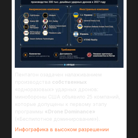
Пентагон озадачен налаживанием
производства
собственных
«одноразовых» ударных дронов:
минобороны США объявило 25 компаний,
которые допущены к первому этапу
программы
«Drone Dominance»
(«Беспилотное доминирование»).
Инфографика в высоком разрешении