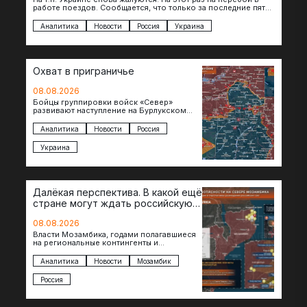
работе поездов. Сообщается, что только за последние пять
дней…
Аналитика
Новости
Россия
Украина
Охват в приграничье
08.08.2026
Бойцы группировки войск «Север»
развивают наступление на Бурлукском
направлении. Российские подразделения
теснят противника сразу на нескольких
Аналитика
Новости
Россия
участках, создавая угрозу охвата…
Украина
Далёкая перспектива. В какой ещё
стране могут ждать российскую
военную помощь?
08.08.2026
Власти Мозамбика, годами полагавшиеся
на региональные контингенты и
европейские военные миссии, всё чаще
обращаются к российской стороне за
Аналитика
Новости
Мозамбик
консультациями в…
Россия