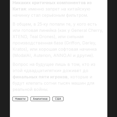
Никаких критичных компонентов из
Китая
: именно запрет на китайскую
начинку стал серьёзным фильтром.
В общем, в 25‑ку попали те, у кого есть
или готовая линейка (как у General Cherry,
XTEND, Teal Drones), или сильная
производственная база (Griffon, Darley,
Kratos), или хорошая софтовая начинка
(ModalAI, Auterion, ANNO.AI и другие).
Вопрос на будущее лишь в том, кто из
этой «двадцатипятки» доживёт до
финальных пяти игроков
, которые и
будут клепать сотни тысяч машин для
реальной войны.
Новости
Аналитика
США