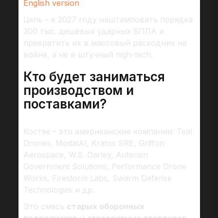
English version
Цель – к 2027 году наштамповать порядка
300 тыс. дешёвых ударных БПЛА и
превратить их в массовый расходник на
войне, а не в штучный high-tech.
Кто будет заниматься
производством и
поставками?
Костяк – это американские компании: Teal
Drones, ModalAI, Kratos SRE, Griffon
Aerospace, W.S. Darley, Auterion
Government Solutions, Performance Drone
Works, Firestorm Labs, Swarm Defense
Technologies и др.
Это смесь
старых оборонных