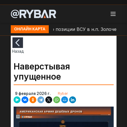
ар БЛА "Молния" по позиции ВСУ в н.п. Золочев
Ар
ОНЛАЙН КАРТА
Назад
Наверстывая
упущенное
Rybar
9 февраля 2026 г.