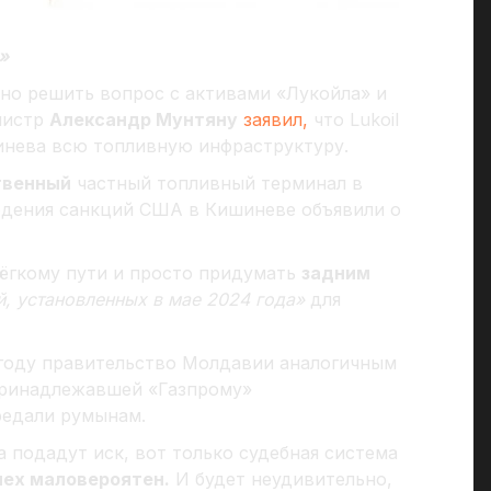
»
но решить вопрос с активами «Лукойла» и
нистр
Александр Мунтяну
заявил,
что Lukoil
инева всю топливную инфраструктуру.
твенный
частный топливный терминал в
едения санкций США в Кишиневе объявили о
лёгкому пути и просто придумать
задним
, установленных в мае 2024 года»
для
 году правительство Молдавии аналогичным
принадлежавшей «Газпрому»
редали румынам.
 подадут иск, вот только судебная система
пех маловероятен.
И будет неудивительно,