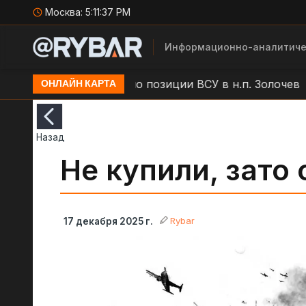
Москва:
5:11:38 PM
Информационно-аналитиче
ар БЛА "Молния" по позиции ВСУ в н.п. Золочев
Ар
ОНЛАЙН КАРТА
Назад
Не купили, зато
Rybar
17 декабря 2025 г.