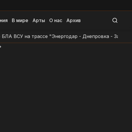
ния
В мире
Арты
О нас
Архив
ВСУ на трассе "Энергодар - Днепровка - Заповетное 
>