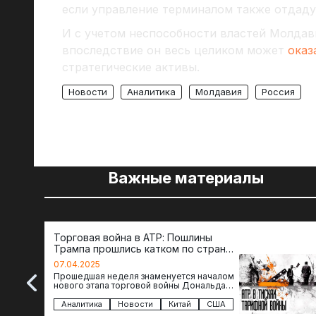
если управление терминалом также отдаду
И с учетом неспособности властей Молдав
впоследствие он весь целиком может
оказ
стратегические активы.
Новости
Аналитика
Молдавия
Россия
Важные материалы
Торговая война в АТР: Пошлины
Трампа прошлись катком по странам
региона
07.04.2025
Прошедшая неделя знаменуется началом
нового этапа торговой войны Дональда
Трампа — пошлины введены в отношении
импорта из более 100 стран…
Аналитика
Новости
Китай
США