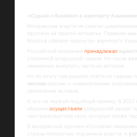
«Судьба «Лукойла» в аэропорту Кишинева
Молдавские власти не смогли цивилизован
захотели их просто «отжать». Премьер-ми
Moldova обязали «вернуть» аэропорту Киш
Российской компании
принадлежал
единс
столичной воздушной гавани. Но после вв
намерении выкупить часть ее активов.
Но по итогу там решили пойти по самому 
числом
версию о
«невыполнении требований
присвоения активов.
И это не первый подобный пример. В 2023
образом
осуществили
рейдерский захват 
газотранспортной сети, которую позже пе
В молдавской «дочке» «Лукойла» наверняка
страны полностью подчинена власти, и
ус