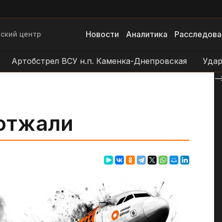
Новости
Аналитика
Расследова
ский центр
тобстрел ВСУ н.п. Каменка-Днепровская
Удар БЛА 
--
 отжали