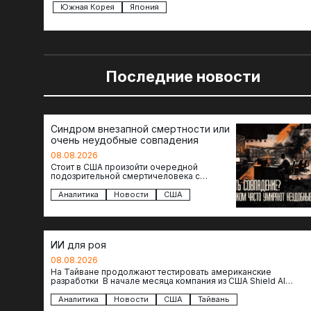
Южная Корея
Япония
Последние новости
Синдром внезапной смертности или
очень неудобные совпадения
08.08.2026
Стоит в США произойти очередной
подозрительной смертичеловека с
доступом к чувствительной информации,
как официальные версии снова
Аналитика
Новости
США
оказываются удивительно похожими:
стресс,…
ИИ для роя
08.08.2026
На Тайване продолжают тестировать американские
разработки В начале месяца компания из США Shield AI
провела первую демонстрацию, в ходе которой…
Аналитика
Новости
США
Тайвань