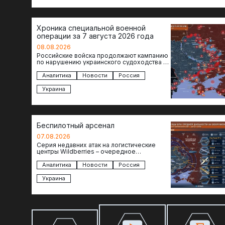
Хроника специальной военной
операции за 7 августа 2026 года
08.08.2026
Российские войска продолжают кампанию
по нарушению украинского судоходства в
водах Черного моря. За сегодня
атакованы еще по меньшей мере два…
Аналитика
Новости
Россия
Украина
Беспилотный арсенал
07.08.2026
Серия недавних атак на логистические
центры Wildberries – очередное
свидетельство нарастающей угрозы для
российского тыла. И суть здесь даже не…
Аналитика
Новости
Россия
Украина