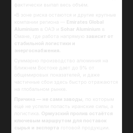
фактически выпал весь объём.
▪В зоне риска остаются и другие крупные
компании региона —
Emirates Global
Aluminium
в ОАЭ и
Sohar Aluminium
в
Омане, где работа напрямую
зависит от
стабильной логистики и
энергоснабжения.
Суммарно производство алюминия на
Ближнем Востоке даёт до 9% от
общемировых показателей, и даже
частичные сбои здесь быстро отражаются
на глобальном рынке.
Причина — не сами заводы
, по которым
ещё не успели попасть иранские силы, а
логистика.
Ормузский пролив остаётся
ключевым маршрутом для поставок
сырья
и экспорта
готовой продукции.