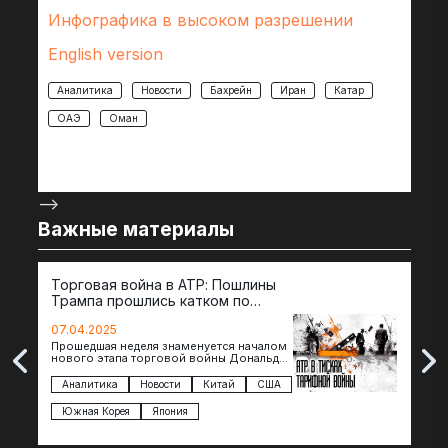
Инфографика в высоком разрешении
English version
Аналитика
Новости
Бахрейн
Иран
Катар
ОАЭ
Оман
-->
Важные материалы
Торговая война в АТР: Пошлины
72 
Трампа прошлись катком по
гот
странам региона
07.04.2025
07.
Прошедшая неделя знаменуется началом
Вос
нового этапа торговой войны Дональда
The 
Трампа — пошлины введены в отношении
нов
импорта из более 100 стран…
с з
Аналитика
Новости
Китай
США
Ан
под
Южная Корея
Япония
Ве