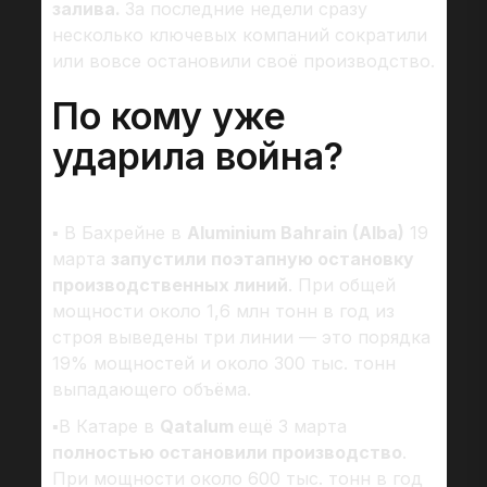
залива.
За последние недели сразу
несколько ключевых компаний сократили
или вовсе остановили своё производство.
По кому уже
ударила война?
▪ В Бахрейне в
Aluminium Bahrain (Alba)
19
марта
запустили поэтапную остановку
производственных линий
. При общей
мощности около 1,6 млн тонн в год из
строя выведены три линии — это порядка
19% мощностей и около 300 тыс. тонн
выпадающего объёма.
▪В Катаре в
Qatalum
ещё 3 марта
полностью остановили производство
.
При мощности около 600 тыс. тонн в год