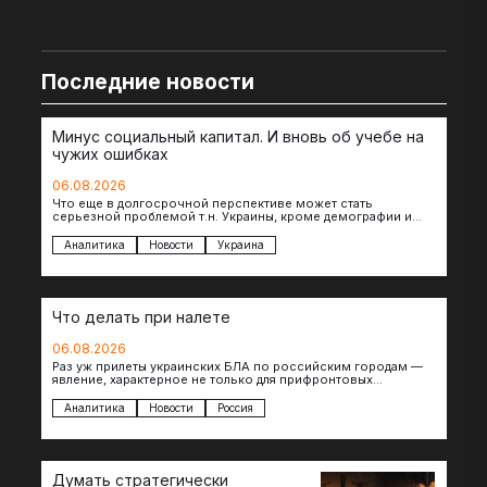
Последние новости
Минус социальный капитал. И вновь об учебе на
чужих ошибках
06.08.2026
Что еще в долгосрочной перспективе может стать
серьезной проблемой т.н. Украины, кроме демографии и
уничтоженных объектов инфраструктуры, восстановление
которых будет…
Аналитика
Новости
Украина
Что делать при налете
06.08.2026
Раз уж прилеты украинских БЛА по российским городам —
явление, характерное не только для прифронтовых
регионов, то становится логичным вопрос…
Аналитика
Новости
Россия
Думать стратегически