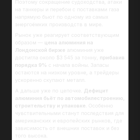
Поэтому сокращение судоходства, атаки
на танкеры и перебои с поставками газа
напрямую бьют по одному из самых
энергоёмких производств в мире.
Рынок уже реагирует соответствующим
образом —
цена алюминия на
Лондонской бирже
алюминия уже
достигла около $3 545 за тонну,
прибавив
порядка 9%
с начала войны. Запасы
остаются на низком уровне, а трейдеры
ускоренно скупают металл.
А дальше уже по цепочке.
Дефицит
алюминия бьёт по автомобилестроению,
строительству и упаковке
. Особенно
чувствительными станут последствия для
американских и европейских рынков, где
зависимость от внешних поставок и без
того высока.