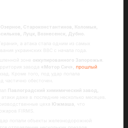
 Озерное, Староконстантинов, Коломыя,
сильков, Луцк, Вознесенск, Дубно.
ерани», а атака стала одним из самых
ания украинских ВВС с начала года.
ышленной зоне
оккупированного Запорожья
.
ерритория завода
«Мотор Сич»,
прошлый
зад. Кроме того, под удар попала
од частично обесточен.
пал
Павлоградский химимический завод,
атаки даже в последние несколько месяцев.
оизводственные цеха
Южмаша
, что
ожаров FIRMS.
дар попали объекты железнодорожной
тся отправление нескольких поездов.