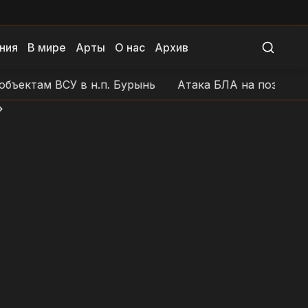
ния
В мире
Арты
О нас
Архив
там ВСУ в н.п. Бурынь
Атака БЛА на позиции ВСУ в
>