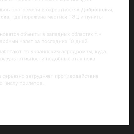
вов прогремели в окрестностях
Доброполья
,
нска
, где поражена местная ТЭЦ и пункты
новятся объекты в западных областях т.н
обный налет за последние 10 дней.
работают по украинским аэродромам, куда
 результативности подобных атак пока
 серьезно затрудняет противодействие
о числу прилетов.