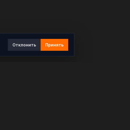
Отклонить
Принять
Ы
КОНТАКТЫ
info@rybar.ru