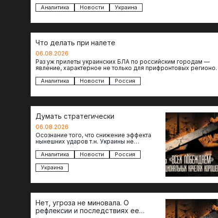
объектов инфраструктуры, восстановление которых будет…
Аналитика
Новости
Украина
Что делать при налете
06.08.2026
Раз уж прилеты украинских БЛА по российским городам —
явление, характерное не только для прифронтовых регионов
то становится логичным вопрос…
Аналитика
Новости
Россия
Думать стратегически
06.08.2026
Осознание того, что снижение эффекта
нынешних ударов т.н. Украины не
равноценно исчерпанию ее возможностей
— повод задаться вопросом: что делать…
Аналитика
Новости
Россия
Украина
Нет, угроза не миновала. О
рефлексии и последствиях ее