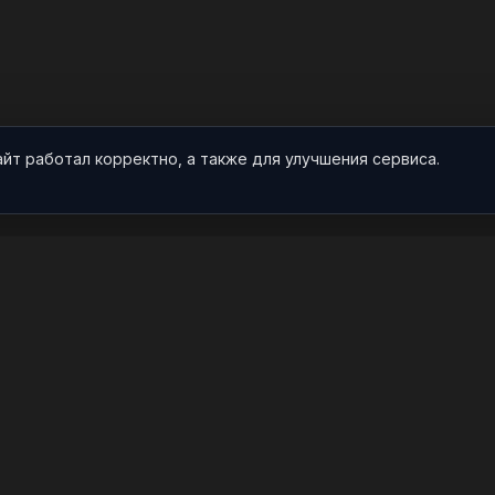
айт работал корректно, а также для улучшения сервиса.
О НАС
ПРОЕКТ
О проекте
Арты
Видео