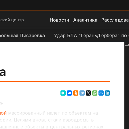
Новости
Аналитика
Расследова
ский центр
шая Писаревка
Удар БЛА "Герань/Гербера" по объек
--
а
Ф
»
ной
массированный налет по объектам на
ории. Целями вновь стали аэродромы в
ышленные объекты в центральных регионах.