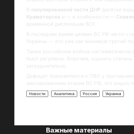
В
оккупированной части ДНР
десятки взры
Краматорска
и — в особенности —
Славя
временной дислокации ВСУ.
В последнее время целями ВС РФ часто ста
Украины — это уже как минимум третий под
Также российские войска систематически 
бьют регулярно. Впрочем, оценить степень
затруднительно.
Дефицит боекомплекта к ПВО у противника
массированным атакам ВС РФ, что видно п
Новости
Аналитика
Россия
Украина
Важные материалы