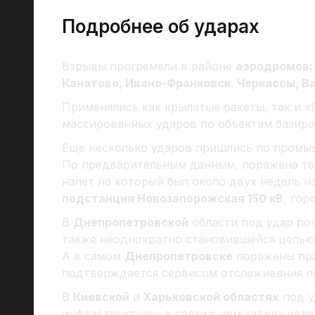
Подробнее об ударах
Взрывы прогремели в районе
аэродромов:
Канатово, Ивано-Франковск, Черкассы, Ва
Применялись как крылатые ракеты, так и «Г
массированных ударов по объектам базиров
Еще несколько ударов пришлись по пром
По предварительным данным, поражена т
налет на который был около двух недель на
подстанция Новозапорожская 150 кВ
, гор
В
Днепропетровской
области под удар по
также неоднократно становившейся целью 
А в самом
Днепропетровске
поражены пр
подтверждается сервисом отслеживания п
В
Киевской
и
Харьковской областях
под у
инфраструктуры, в связи с чем задерживае