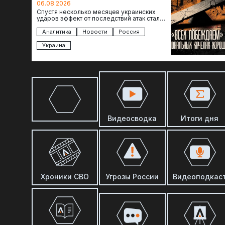
отсутствия
06.08.2026
Спустя несколько месяцев украинских
ударов эффект от последствий атак стал
менее острым: с бензином стало легче,
коллапса розничной торговли не…
Аналитика
Новости
Россия
Украина
Видеосводка
Итоги дня
Хроники СВО
Угрозы России
Видеоподкас