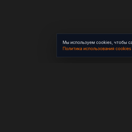
Мы используем cookies, чтобы с
Политика использования cookies
РАЗДЕЛЫ
Новости
Независимый информационно-
аналитический проект,
Аналитика
освещающий конфликты и
Расследования
геополитические события в
мире.
В мире